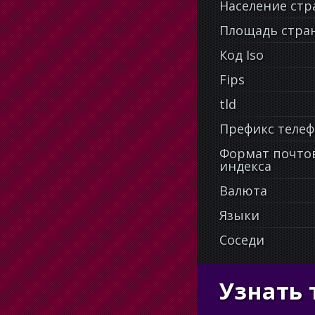
Население ст
Площадь стра
Код Iso
Fips
tld
Префикс теле
Формат почто
индекса
Валюта
Языки
Соседи
Узнать 