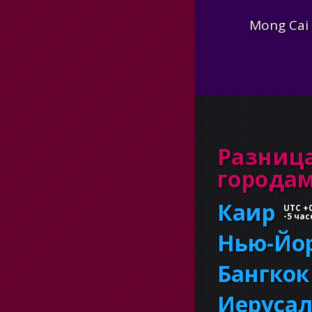
Mong Cai
Разница
города
Каир
UTC +
-
5 час
Нью-Йо
Бангкок
Иеруса