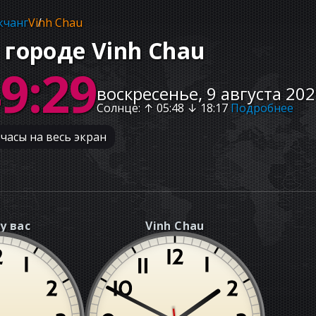
чанг
Vinh Chau
 городе Vinh Chau
49:30
воскресенье, 9 августа 202
Солнце
: ↑
05:48
↓
18:17
Подробнее
часы на весь экран
у вас
Vinh Chau