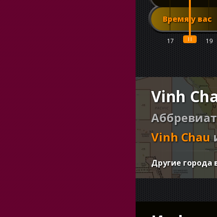
Время у вас
17
18
19
Vinh Ch
Аббревиат
Vinh Chau
Другие города 