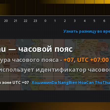
20
21
22
23
0
1
2
3
4
5
6
Узнать разницу во вр
au — часовой пояс
ура часового пояса -
+07
,
UTC +07:00
использует идентификатор часовог
в зоне UTC
+07
Хошимин
Da Nang
Bien Hoa
Can Tho
Thu