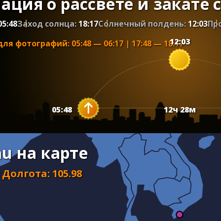
ция о рассвете и закате 
05:48
Заход солнца:
18:17
Солнечный полдень:
12:03
Пр
12:03
для фотографий
:
05:48
—
06:17
|
17:48
—
18:17
05:48
12
ч
28
м
au на карте
Долгота
:
105.98