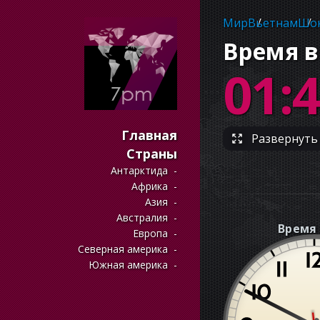
Мир
Вьетнам
Шок
Время в
01:
Главная
Развернуть 
Страны
Антарктида
Африка
Азия
Австралия
Время 
Европа
Северная америка
Южная америка