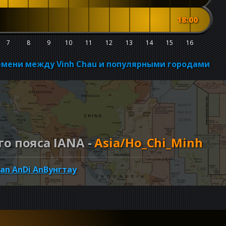
18:00
7
8
9
10
11
12
13
14
15
16
емени между Vinh Chau и популярными городами
о пояса IANA -
Asia/Ho_Chi_Minh
an An
Di An
Вунгтау