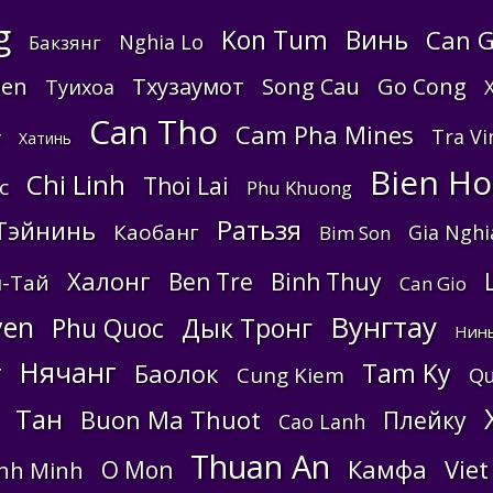
g
Kon Tum
Винь
Can G
Nghia Lo
Бакзянг
ien
Тхузаумот
Song Cau
Go Cong
Туихоа
Can Tho
Cam Pha Mines
Tra Vi
у
Хатинь
Bien Ho
Chi Linh
Thoi Lai
c
Phu Khuong
Ратьзя
Тэйнинь
Каобанг
Gia Nghi
Bim Son
Халонг
Ben Tre
Binh Thuy
-Тай
Can Gio
Вунгтау
yen
Phu Quoc
Дык Тронг
Нин
Нячанг
т
Tam Ky
Баолок
Cung Kiem
Qu
Тан
Buon Ma Thuot
Плейку
Cao Lanh
Thuan An
Камфа
Viet
O Mon
nh Minh