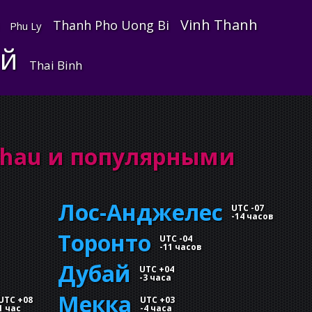
Vinh Thanh
Thanh Pho Uong Bi
Phu Ly
ой
Thai Binh
Chau и популярными
Лос-Анджелес
UTC -07
-
14 часов
Торонто
UTC -04
-
11 часов
Дубай
UTC +04
-
3 часа
Мекка
UTC +08
UTC +03
1 час
-
4 часа