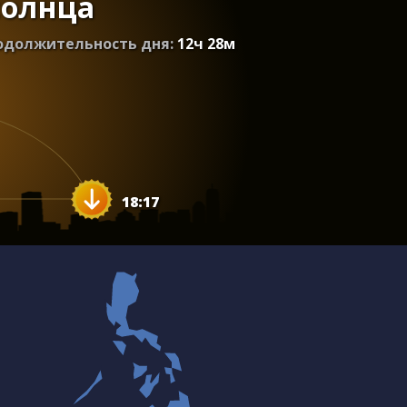
солнца
одолжительность дня:
12
ч
28
м
18:17