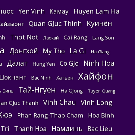
iuoc
Huyen Lam Ha
Yen Vinh
Камау
Куинён
Quan GJuc Thinh
Хайзыонг
Thot Not
Cai Rang
nh
Lang Son
Лаокай
a
Донгхой
La Gi
My Tho
Ha Giang
Ninh Hoa
Далат
Co GJo
a
Hung Yen
Хайфон
Шокчанг
Bac Ninh
Хатьен
Тай-Нгуен
Ha GJong
ь Бинь
Tuyen Quang
Vinh Chau
Vinh Long
an GJuc Thanh
Хюэ
Phan Rang-Thap Cham
Hoa Binh
Намдинь
 Tri
Thanh Hoa
Bac Lieu