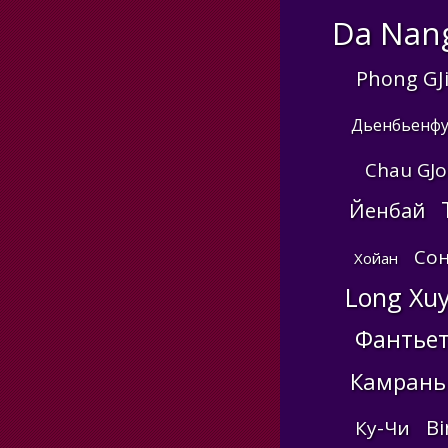
Da Nan
Phong GJ
Дьенбьенф
Chau GJo
Йенбай
Сон
Хойан
Long Xu
Фантье
Камрань
Bi
Ку-Чи