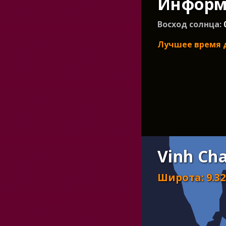
Информа
Восход солнца:
Лучшее время 
Vinh Ch
Широта
:
9.32