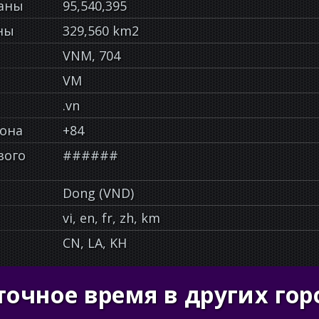
раны
95,540,395
ны
329,560 km2
VNM, 704
VM
.vn
фона
+84
вого
######
Dong (VND)
vi, en, fr, zh, km
CN, LA, KH
точное время в других гор