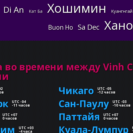
Хошимин
Di An
Куангнгай
Кат Ба
Хан
Sa Dec
Buon Ho
 во времени между Vinh 
ми
Чикаго
02
UTC -05
ов
-
12 часов
рк
Сан-Паулу
UTC -04
UTC -03
-
11 часов
-
10 часов
Паттайя
UTC +07
UTC +07
0 часов
0 часов
лим
Куала-Лумпур
UTC +03
-
4 часа