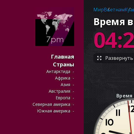
Мир
Вьетнам
Куа
Время в
04:
Главная
Развернуть 
Страны
Антарктида
Африка
Азия
Австралия
Время 
Европа
Северная америка
Южная америка