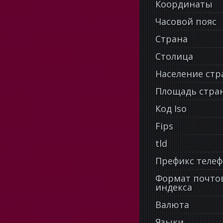
Координаты
Часовой пояс
Страна
Столица
Население ст
Площадь стра
Код Iso
Fips
tld
Префикс теле
Формат почто
индекса
Валюта
Языки