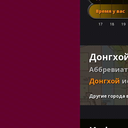
Время у вас
17
18
19
Донгхой
Аббревиат
Донгхой
и
Другие города 