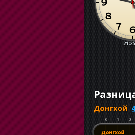
21:26
Разниц
Донгхой
0
1
2
Донгхой