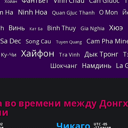
Фантьет
Vinh Chau
Can Giuoc
T
Хойан
Ninh Hoa
m Ha
O Mon
Й
Quan GJuc Thanh
Хюэ
Винь
nh
Binh Thuy
Gia Nghia
Кат Ба
Sa Dec
Cam Pha Min
Song Cau
Tuyen Quang
Хайфон
Дык Тронг
Т
Ку-Чи
Tra Vinh
Намдинь
La 
Шокчанг
а во времени между Донг
ми
Чикаго
02
UTC -05
ов
-
12 часов