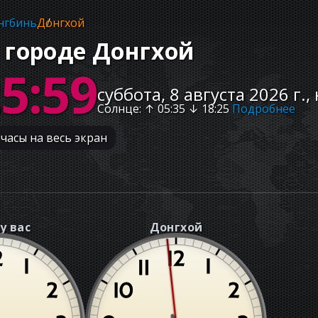
нгбинь
Донгхой
 городе Донгхой
26:00
суббота, 8 августа 2026 г.,
Солнце
: ↑
05:35
↓
18:25
Подробнее
часы на весь экран
у вас
Донгхой