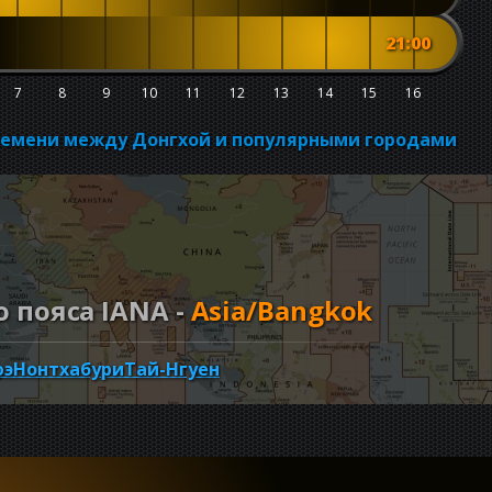
21:00
7
8
9
10
11
12
13
14
15
16
времени между Донгхой и популярными городами
 пояса IANA -
Asia/Bangkok
юэ
Нонтхабури
Тай-Нгуен