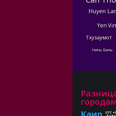
Huyen La
Yen Vi
Тхузаумот
Нинь Бинь
Разниц
города
Каир
UTC +
-
5 час