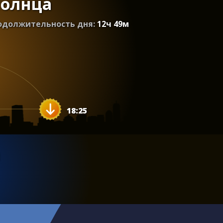
солнца
одолжительность дня:
12
ч
49
м
18:25