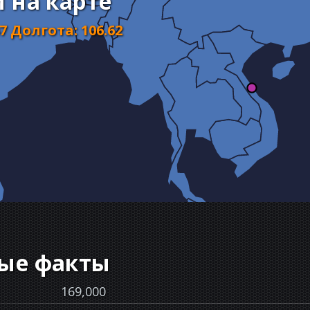
 на карте
47
Долгота
:
106.62
ые факты
169,000