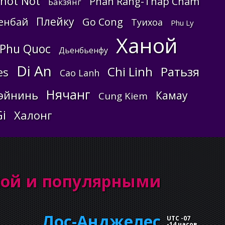
hot Not
Phan Rang-Thap Cham
Бакзянг
Плейку
енбай
Go Cong
Туихоа
Phu Ly
Ханой
Phu Quoc
Дьенбьенфу
Di An
Chi Linh
Ратьзя
es
Cao Lanh
Нячанг
эйнинь
Камау
Cung Kiem
Gi
Халонг
хой и популярными
Лос-Анджелес
UTC -07
-
14 часов