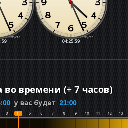
7 августа
8 августа
:00
04:26:00
а во времени
(
+
7 часов
)
у вас будет
4:00
21:00
3
4
5
6
7
8
9
10
11
12
13