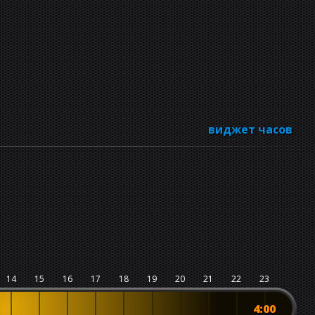
виджет часов
14
15
16
17
18
19
20
21
22
23
4:00