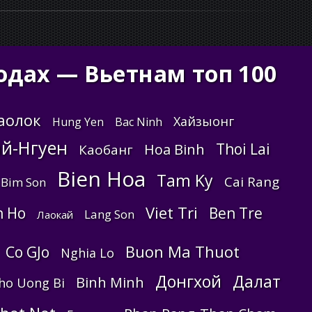
одах — Вьетнам топ 100
аолок
Хайзыонг
Hung Yen
Bac Ninh
ай-Нгуен
Thoi Lai
Hoa Binh
Каобанг
Bien Hoa
Tam Ky
Cai Rang
Bim Son
Viet Tri
n Ho
Ben Tre
Lang Son
Лаокай
Buon Ma Thuot
Co GJo
Nghia Lo
Донгхой
Далат
Binh Minh
ho Uong Bi