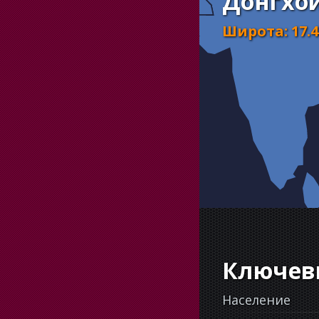
Донгхой
Широта
:
17.
Ключев
Население