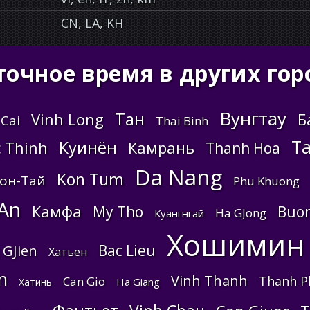
CN, LA, KH
точное время в других гор
Вунгтау
Тан
Vinh Long
Б
Cai
Thai Binh
Т
Куинён
 Thinh
Камрань
Thanh Hoa
Da Nang
Kon Tum
он-Тай
Phu Khuong
An
Камфа
My Tho
Buo
Ha GJong
Куангнгай
Хошимин
Bac Lieu
 GJien
Хатьен
n
Vinh Thanh
Thanh P
Can Gio
Ha Giang
Хатинь