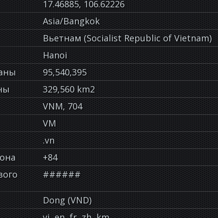
17.46885, 106.62226
Asia/Bangkok
Вьетнам (Socialist Republic of Vietnam)
Hanoi
раны
95,540,395
ны
329,560 km2
VNM, 704
VM
.vn
фона
+84
вого
######
Dong (VND)
vi, en, fr, zh, km