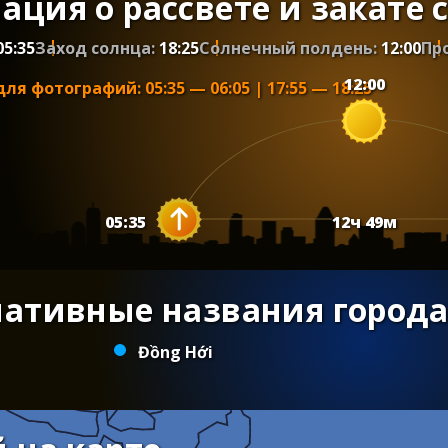
ция о рассвете и закате 
05:35
Заход солнца:
18:25
Солнечный полдень:
12:00
Пр
12:00
для фотографий
:
05:35
—
06:05
|
17:55
—
18:25
05:35
12
ч
49
м
нативные названия города
Đồng Hới