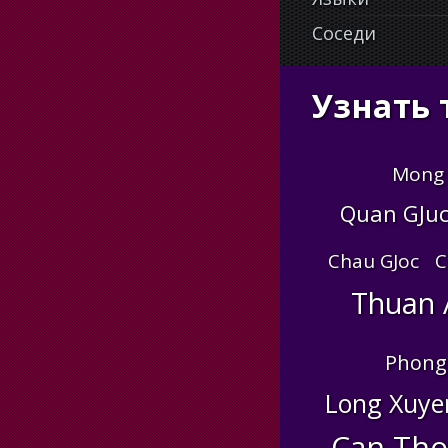
Соседи
Узнать 
Mong 
Quan GJuc
Chau GJoc
С
Thuan 
Phong
Long Xuye
Can Tho