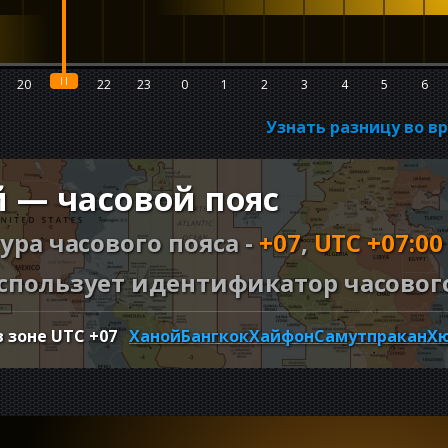
20
21
22
23
0
1
2
3
4
5
6
Узнать разницу во 
 — часовой пояс
ура часового пояса -
+07
,
UTC +07:00
спользует идентификатор часового
в зоне UTC
+07
Ханой
Бангкок
Хайфон
Самутпракан
Х