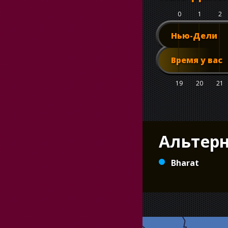
0
1
2
Нью-Дели
Время у вас
19
20
21
Альтер
Bharat