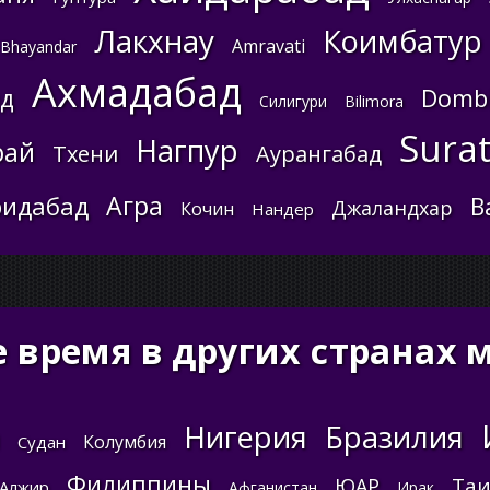
Лакхнау
Коимбатур
Amravati
Bhayandar
Ахмадабад
Dombi
ад
Силигури
Bilimora
Sura
Нагпур
рай
Тхени
Аурангабад
Агра
идабад
В
Джаландхар
Кочин
Нандер
 время в других странах 
Нигерия
Бразилия
Колумбия
Судан
Филиппины
Та
ЮАР
Алжир
Афганистан
Ирак