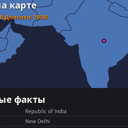
а карте
00
Долгота
:
79.00
ые факты
Republic of India
New Delhi