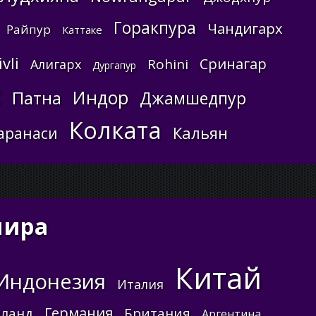
Горакпура
Чандигарх
Райпур
Каттаке
vli
Сринагар
Rohini
Алигарх
Дургапур
t
Индор
Патна
Джамшедпур
Колката
Кальян
аранаси
мира
Китай
Индонезия
Италия
Германия
иланд
Британия
Аргентина