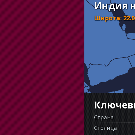
Индия н
Широта
:
22.
Ключев
Страна
Столица