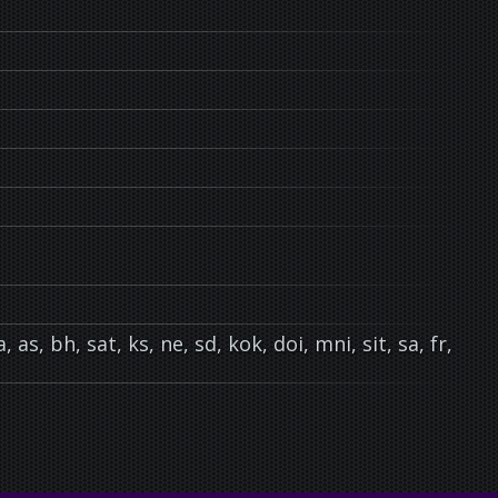
, as, bh, sat, ks, ne, sd, kok, doi, mni, sit, sa, fr,