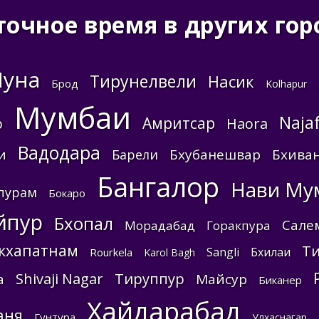
точное время в других гор
Пуна
Тирунелвели
Насик
Брод
Kolhapur
Мумбаи
Naja
Амритсар
р
Haora
Вадодара
и
Бхубанешвар
Бхива
Барели
Бангалор
Нави Му
пурам
Бокаро
йпур
Бхопал
Сале
Морадабад
Горакпура
кхапатнам
Ти
Sangli
Бхилаи
Rourkela
Karol Bagh
Shivaji Nagar
Тируппур
а
Майсур
Биканер
Хайдарабад
аня
Гунтура
Улхаснагар