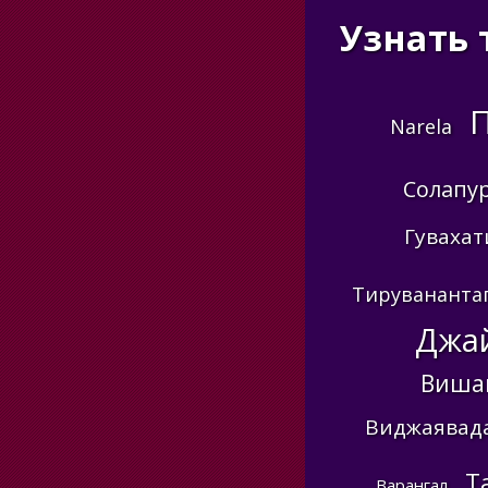
Узнать 
Narela
Солапу
Гувахат
Тирувананта
Джа
Виша
Виджаявад
Т
Варангал