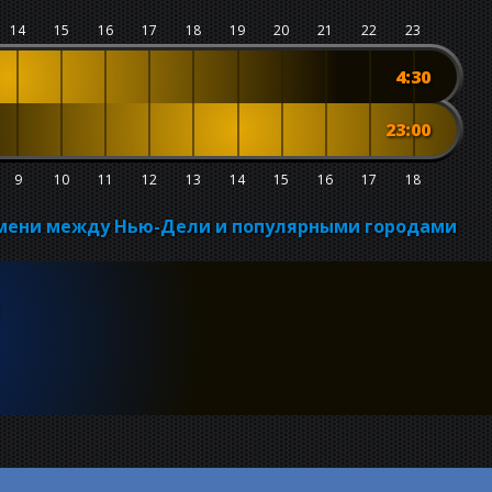
14
15
16
17
18
19
20
21
22
23
4:30
23:00
9
10
11
12
13
14
15
16
17
18
емени между Нью-Дели и популярными городами