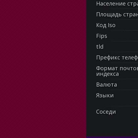
Население ст
Площадь стра
Код Iso
Fips
tld
Префикс теле
Формат почто
индекса
Валюта
Языки
Соседи