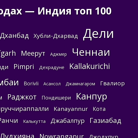
одах — Индия топ 100
Дели
Дханбад
Хубли-Дхарвад
Ченнаи
fgarh
Меерут
Аджмер
Kallakurichi
Pimpri
нди
Дехрадуне
мбаи
Гвалиор
Borivli
Асансол
Джамнагаром
Канпур
Раджкот
м
Пондишери
руччираппалли
Kanayannur
Кота
Газиабад
Ранчи
Джабалпур
Калькутта
Лудхияна
Nowrangapur
Джодхпур