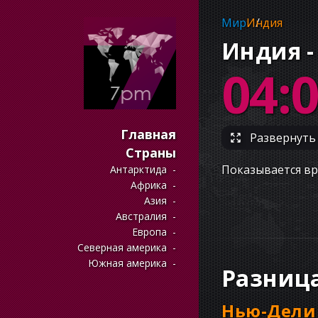
Мир
Индия
Индия -
04:
Главная
Развернуть 
Страны
Показывается вр
Антарктида
Африка
Азия
Австралия
Европа
Северная америка
Южная америка
Разниц
Нью-Дели