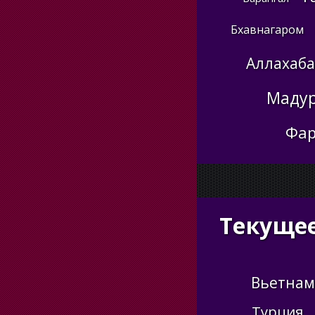
Бхавнагаром
Аллахаб
Маду
Фар
Текущее
Вьетнам
Турция