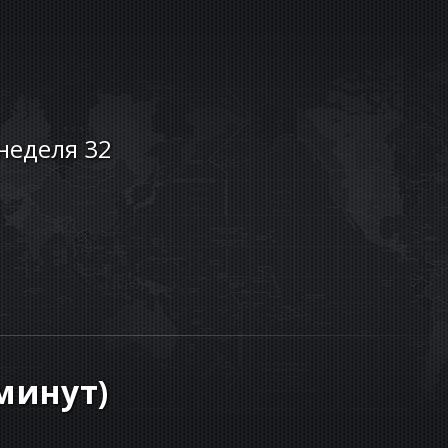
 неделя 32
минут
)