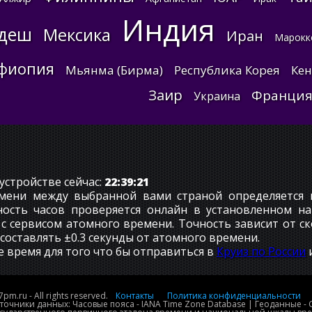
Индия
адеш
Мексика
Иран
Марокк
фиопия
Мьянма (Бирма)
Республика Корея
Ке
Заир
Франци
Украина
устройстве сейчас:
22:39:22
мени между выбранной вами страной определяется и
чность часов проверяется онлайн в установленном н
с сервисом атомного времени. Точность зависит от с
составлять ±0.3 секунды от атомного времени.
е время для того что бы отправиться в
Круиз по России
и
7pm.ru - All rights reserved.
Контакты
Политика конфиденциальности
точники данных: Часовые пояса - IANA Time Zone Database | Геоданные -