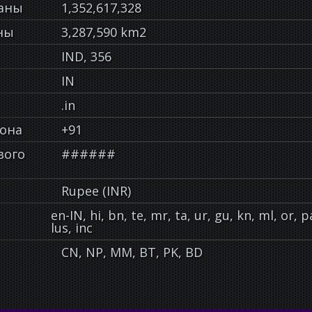
раны
1,352,617,328
ны
3,287,590 km2
IND, 356
IN
.in
фона
+91
вого
######
Rupee (INR)
en-IN, hi, bn, te, mr, ta, ur, gu, kn, ml, or, pa
lus, inc
CN, NP, MM, BT, PK, BD