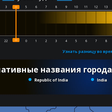
3
4
5
6
7
8
9
10
11
12
13
22
23
0
1
2
3
4
5
6
7
8
Узнать разницу во вр
нативные названия города
Republic of India
India