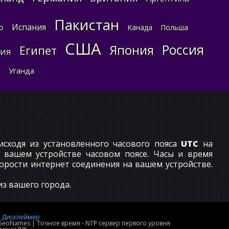
Пакистан
Испания
о
Канада
Польша
США
Россия
Япония
Египет
ния
я
Уганда
сходя из установленного часового пояса
UTC
на
а вашем устройстве часовом поясе. Часы и время
корости интернет соединения на вашем устройстве.
з вашего города.
Дисклеймер
 GeoNames | Точное время - NTP сервер первого уровня