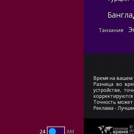
Бангл
Э
Танзания
Время на вашем 
Разница во вре
устройстве, то
корректируются 
Точность может 
Реклама - Лучше
© 
Ис
24
AM
Use setting