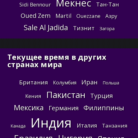
Мекнес
Тан-Тан
Sidi Bennour
Oued Zem
Martil
Ouezzane
Азру
Sale Al Jadida
Тизнит
Загора
Текущее время в других
странах мира
Иран
Британия
Колумбия
Польша
Пакистан
Турция
Кения
Мексика
Филиппины
Германия
Индия
Италия
Танзания
Канада