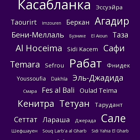
Касабланка
Эссуэйра
Агадир
Taourirt
Беркан
Imzouren
Бени-Меллаль
Таза
El Aioun
Бузнике
Al Hoceima
Сафи
Sidi Kacem
Рабат
Temara
Sefrou
Фнидек
Эль-Джадида
Youssoufia
Dakhla
Fes al Bali
Oulad Teima
Смара
Кенитра
Тетуан
Тарудант
Сале
Сеттат
Лараша
Джерада
Шефшауен
Souq Larb'a al Gharb
Sidi Yahia El Gharb