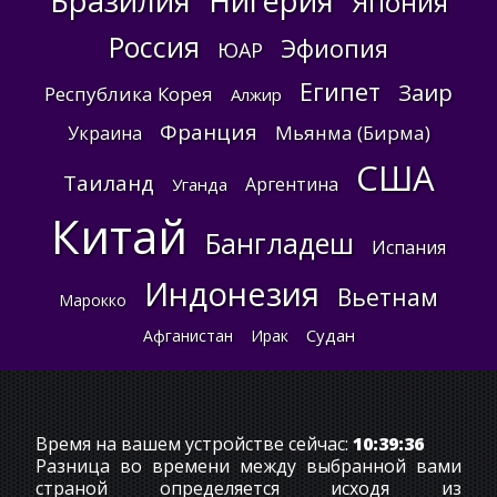
Бразилия
Нигерия
Япония
Россия
Эфиопия
ЮАР
Египет
Заир
Республика Корея
Алжир
Франция
Мьянма (Бирма)
Украина
США
Таиланд
Аргентина
Уганда
Китай
Бангладеш
Испания
Индонезия
Вьетнам
Марокко
Судан
Афганистан
Ирак
Время на вашем устройстве сейчас:
10:39:37
Разница во времени между выбранной вами
страной определяется исходя из