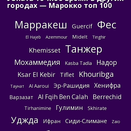
городах — Марокко топ 100
Фес
Марракеш
Guercif
Midelt
Azemmour
Tinghir
El Hajeb
Танжер
Khemisset
Мохаммедия
Надор
Kasba Tadla
Khouribga
Ksar El Kebir
Tiflet
Хенифра
Эр-Рашидия
Al Aaroui
Таунат
Berrechid
Al Fqih Ben Calah
Варзазат
Гулимин
Skhirate
Tirhanimine
Уджда
Сиди-Слимане
Ифран
Zaio