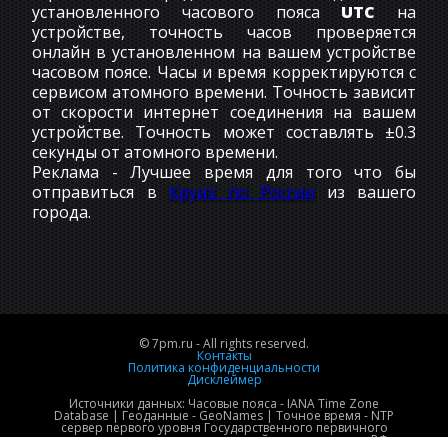
установленного часового пояса
UTC
на
устройстве, точность часов проверяется
онлайн в установленном на вашем устройстве
часовом поясе. Часы и время корректируются с
сервисом атомного времени. Точность зависит
от скорости интернет соединения на вашем
устройстве. Точность может составлять ±0.3
секунды от атомного времени.
Реклама - Лучшее время для того что бы
отправиться в
Круиз по России
из вашего
города.
© 7pm.ru - All rights reserved.
Контакты
Политика конфиденциальности
Дисклеймер
Источники данных: Часовые пояса - IANA Time Zone
Database | Геоданные - GeoNames | Точное время - NTP
сервер первого уровня Государственного первичного
эталона времени и национальной шкалы времени РФ