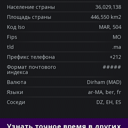
Население страны
36,029,138
Площадь страны
446,550 km2
Код Iso
MAR, 504
Fips
MO
tld
.ma
Префикс телефона
+212
Формат почтового
#####
индекса
Валюта
Dirham (MAD)
Языки
ar-MA, ber, fr
Соседи
DZ, EH, ES
Узнать точное время в других