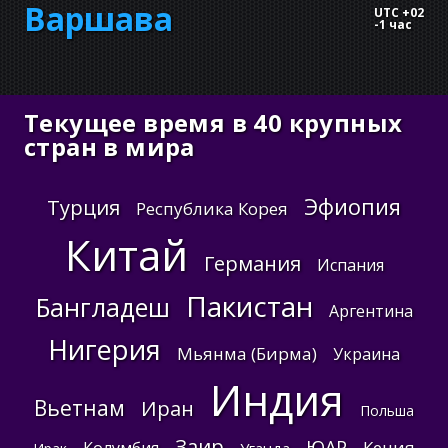
Варшава
UTC +02
-
1 час
Текущее время в 40 крупных
стран в мира
Эфиопия
Турция
Республика Корея
Китай
Германия
Испания
Пакистан
Бангладеш
Аргентина
Нигерия
Мьянма (Бирма)
Украина
Индия
Вьетнам
Иран
Польша
Заир
ЮАР
Кения