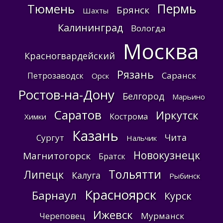
Пермь
Тюмень
Брянск
Шахты
Калининград
Вологда
Москва
Красногвардейский
Рязань
Саранск
Петрозаводск
Орск
Ростов-на-Дону
Белгород
Марьино
Саратов
Иркутск
Кострома
Химки
Казань
Чита
Сургут
Нальчик
Новокузнецк
Магнитогорск
Братск
Тольятти
Липецк
Калуга
Рыбинск
Красноярск
Барнаул
Курск
Ижевск
Череповец
Мурманск