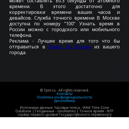
может составлять ±0.3 секунды от атомного
времени. В этого достаточно для
корректировки времени ваших часов и
девайсов. Служба точного времени В Москве
доступна по номеру "100" Узнать время в
России можно с городского или мобильного
телефона.
Реклама - Лучшее время для того что бы
отправиться в
Круиз по России
из вашего
города.
© 7pm.ru - All rights reserved.
Контакты
Политика конфиденциальности
Дисклеймер
Источники данных: Часовые пояса - IANA Time Zone
Database | Геоданные - GeoNames | Точное время - NTP
сервер первого уровня Государственного первичного
эталона времени и национальной шкалы времени РФ