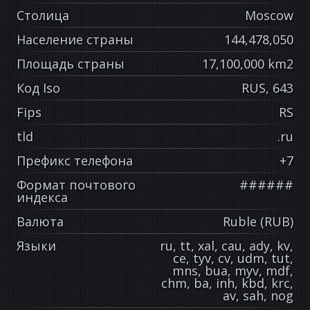
Столица
Moscow
Население страны
144,478,050
Площадь страны
17,100,000 km2
Код Iso
RUS, 643
Fips
RS
tld
.ru
Префикс телефона
+7
Формат почтового
######
индекса
Валюта
Ruble (RUB)
Языки
ru, tt, xal, cau, ady, kv,
ce, tyv, cv, udm, tut,
mns, bua, myv, mdf,
chm, ba, inh, kbd, krc,
av, sah, nog