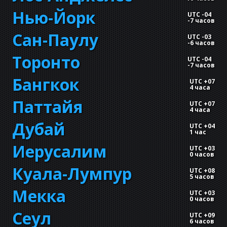
Нью-Йорк
UTC -04
-
7 часов
Сан-Паулу
UTC -03
-
6 часов
Торонто
UTC -04
-
7 часов
Бангкок
UTC +07
4 часа
Паттайя
UTC +07
4 часа
Дубай
UTC +04
1 час
Иерусалим
UTC +03
0 часов
Куала-Лумпур
UTC +08
5 часов
Мекка
UTC +03
0 часов
Сеул
UTC +09
6 часов