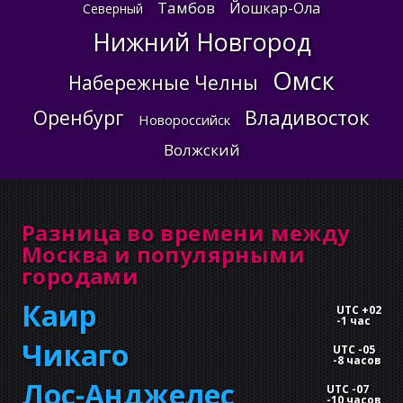
Тамбов
Йошкар-Ола
Северный
Нижний Новгород
Омск
Набережные Челны
Владивосток
Оренбург
Новороссийск
Волжский
Разница во времени между
Москва и популярными
городами
Каир
UTC +02
-
1 час
Чикаго
UTC -05
-
8 часов
Лос-Анджелес
UTC -07
-
10 часов