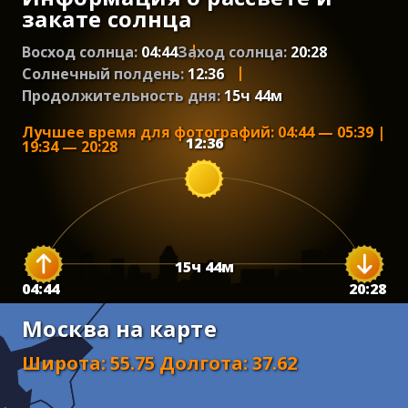
закате солнца
Восход солнца:
04:44
Заход солнца:
20:28
Солнечный полдень:
12:36
Продолжительность дня:
15
ч
44
м
Лучшее время для фотографий
:
04:44
—
05:39
|
12:36
19:34
—
20:28
15
ч
44
м
04:44
20:28
Москва на карте
Широта
:
55.75
Долгота
:
37.62