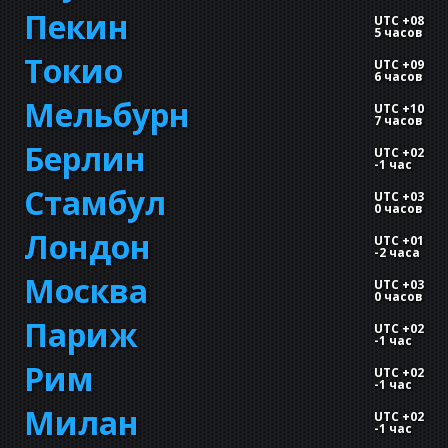
Пекин
UTC +08
5 часов
Токио
UTC +09
6 часов
Мельбурн
UTC +10
7 часов
Берлин
UTC +02
-
1 час
Стамбул
UTC +03
0 часов
Лондон
UTC +01
-
2 часа
Москва
UTC +03
0 часов
Париж
UTC +02
-
1 час
Рим
UTC +02
-
1 час
Милан
UTC +02
-
1 час