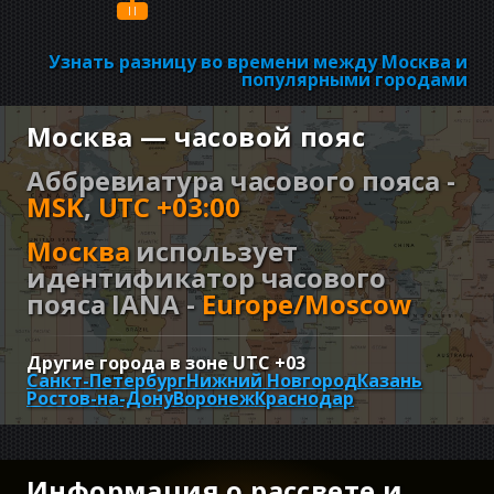
Узнать разницу во времени между Москва и
популярными городами
Москва — часовой пояс
Аббревиатура часового пояса -
MSK
,
UTC +03:00
Москва
использует
идентификатор часового
пояса IANA -
Europe/Moscow
Другие города в зоне UTC
+03
Санкт-Петербург
Нижний Новгород
Казань
Ростов-на-Дону
Воронеж
Краснодар
Информация о рассвете и