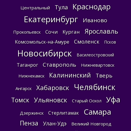
Краснодар
Тула
Центральный
Екатеринбург
Иваново
Ярославль
Сочи
Курган
Прокопьевск
Смоленск
Комсомольск-на-Амуре
Псков
Новосибирск
Василеостровский
Ставрополь
Таганрог
Нижневартовск
Калининский
Тверь
Нижнекамск
Челябинск
Хабаровск
Ангарск
Уфа
Ульяновск
Томск
Старый Оскол
Самара
Стерлитамак
Дзержинск
Пенза
Улан-Удэ
Великий Новгород