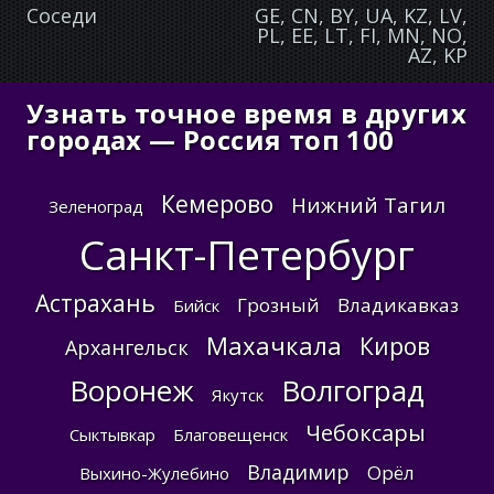
Соседи
GE, CN, BY, UA, KZ, LV,
PL, EE, LT, FI, MN, NO,
AZ, KP
Узнать точное время в других
городах — Россия топ 100
Кемерово
Нижний Тагил
Зеленоград
Санкт-Петербург
Астрахань
Грозный
Владикавказ
Бийск
Махачкала
Киров
Архангельск
Воронеж
Волгоград
Якутск
Чебоксары
Сыктывкар
Благовещенск
Владимир
Орёл
Выхино-Жулебино