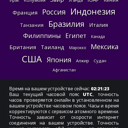
Колумбия
Уганда
Ирак
Индонезия
Россия
Франция
Бразилия
Италия
Танзания
Филиппины
Египет
Канада
Мексика
Британия
Таиланд
Марокко
США
Япония
Алжир
Судан
Афганистан
Время на вашем устройстве сейчас:
02:21:23
Ваш текущий часовой пояс
UTC
, точность
часов проверяется онлайн в установленном на
вашем устройстве часовом поясе. Часы и время
корректируются с сервисом атомного времени.
Точность зависит от скорости интернет
соединения на вашем устройстве. Точность