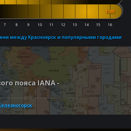
1:00
7
8
9
10
11
12
13
14
15
16
мени между Красноярск и популярными городами
го пояса IANA -
елезногорск