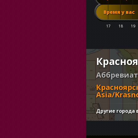
Время у вас
17
18
19
Красноя
Аббревиат
Красноярс
Asia/Krasn
Другие города 