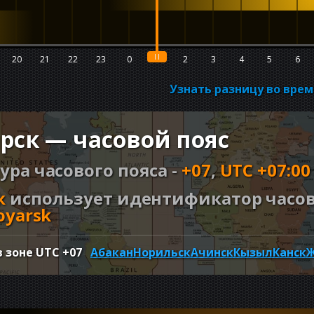
20
21
22
23
0
1
2
3
4
5
6
Узнать разницу во вре
рск — часовой пояс
ура часового пояса -
+07
,
UTC +07:00
к
использует идентификатор часово
oyarsk
в зоне UTC
+07
Абакан
Норильск
Ачинск
Кызыл
Канск
Ж