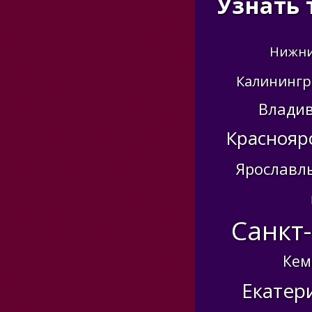
Узнать 
Нижни
Калинингр
Владив
Краснояр
Ярославл
Санкт
Кем
Екатер