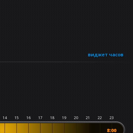
виджет часов
14
15
16
17
18
19
20
21
22
23
8:00