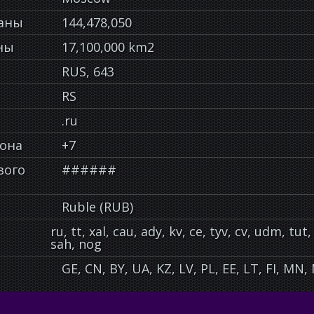
раны
144,478,050
ны
17,100,000 km2
RUS, 643
RS
.ru
фона
+7
вого
######
Ruble (RUB)
ru, tt, xal, cau, ady, kv, ce, tyv, cv, udm, t
sah, nog
GE, CN, BY, UA, KZ, LV, PL, EE, LT, FI, MN,