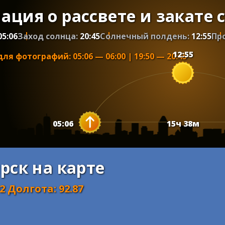
ция о рассвете и закате 
05:06
Заход солнца:
20:45
Солнечный полдень:
12:55
Пр
12:55
для фотографий
:
05:06
—
06:00
|
19:50
—
20:45
05:06
15
ч
38
м
рск на карте
02
Долгота
:
92.87