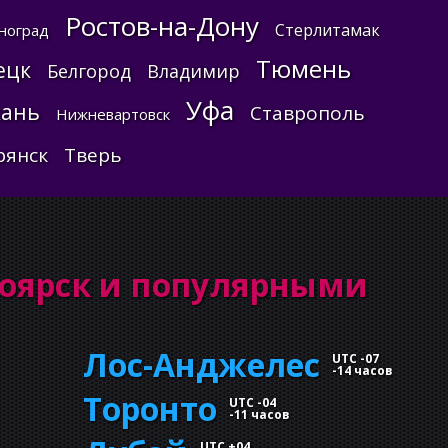
Ростов-на-Дону
Стерлитамак
ноград
Тюмень
ецк
Белгород
Владимир
Уфа
хань
Ставрополь
Нижневартовск
рянск
Тверь
оярск и популярными
Лос-Анджелес
UTC -07
-
14 часов
Торонто
UTC -04
-
11 часов
UTC +04