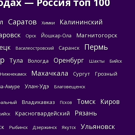
одах — Россия топ 100
Саратов
л
Калининский
Химки
аровск
Магнитогорск
Йошкар-Ола
Орск
Пермь
ецк
Саранск
Василеостровский
ар
Оренбург
Тула
Вологда
Шахты
Бийск
Махачкала
Сургут
Грозный
Нижнекамск
Улан-Удэ
на-Амуре
Благовещенск
Томск
Киров
Владикавказ
ральный
Псков
Рязань
Красногвардейский
ийск
Ульяновск
ск
Рыбинск
Дзержинск
Якутск