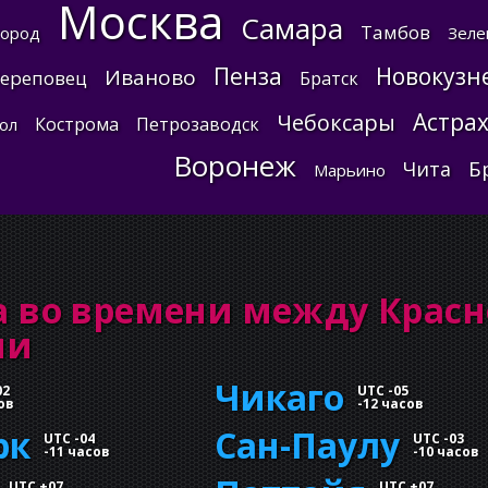
Москва
Самара
Тамбов
город
Зеле
Пенза
Новокузн
Иваново
ереповец
Братск
Астра
Чебоксары
Кострома
Петрозаводск
ол
Воронеж
Б
Чита
Марьино
а во времени между Красн
ми
Чикаго
02
UTC -05
ов
-
12 часов
рк
Сан-Паулу
UTC -04
UTC -03
-
11 часов
-
10 часов
UTC +07
UTC +07