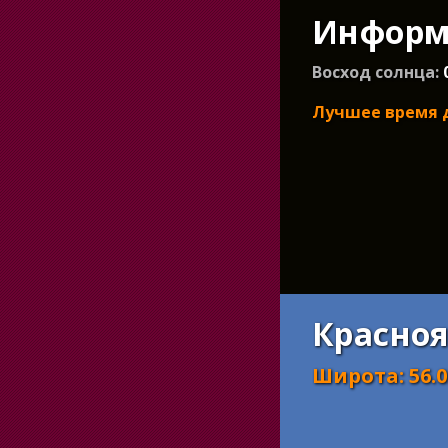
Информа
Восход солнца:
Лучшее время 
Красноя
Широта
:
56.