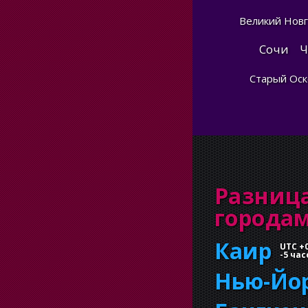
Великий Нов
Сочи
Ч
Старый Оск
Разниц
города
Каир
UTC +
-
5 час
Нью-Йо