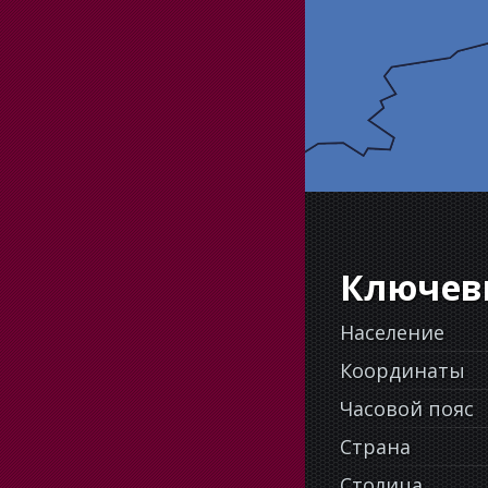
Ключев
Население
Координаты
Часовой пояс
Страна
Столица