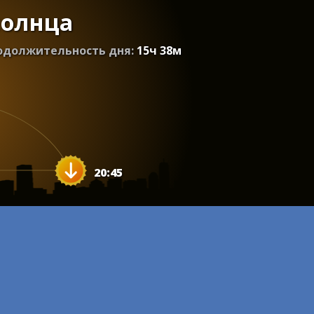
солнца
одолжительность дня:
15
ч
38
м
20:45