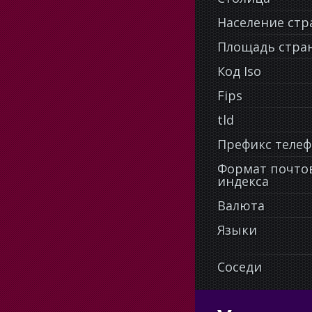
Население ст
Площадь стра
Код Iso
Fips
tld
Префикс теле
Формат почто
индекса
Валюта
Языки
Соседи