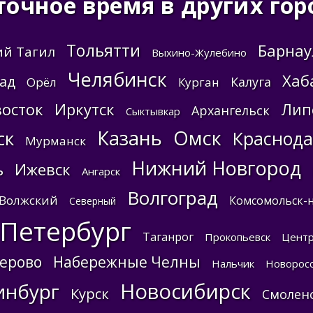
точное время в других гор
Тольятти
Барнау
й Тагил
Выхино-Жулебино
Челябинск
Хаб
ад
Калуга
Орёл
Курган
осток
Иркутск
Лип
Архангельск
Сыктывкар
Казань
Омск
ск
Краснод
Мурманск
Нижний Новгород
ь
Ижевск
Ангарск
Волгоград
Волжский
Комсомольск-
Северный
-Петербург
Таганрог
Прокопьевск
Цент
ерово
Набережные Челны
Нальчик
Новоросс
Новосибирск
инбург
Курск
Смолен