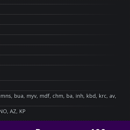
ut, mns, bua, myv, mdf, chm, ba, inh, kbd, krc, av,
 NO, AZ, KP