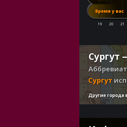
Время у вас
19
20
21
Сургут 
Аббревиат
Сургут
исп
Другие города 