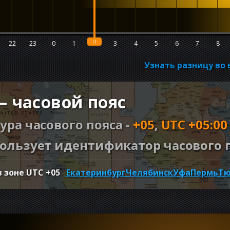
22
23
0
1
2
3
4
5
6
7
8
Узнать разницу во
— часовой пояс
ура часового пояса -
+05
,
UTC +05:00
ользует идентификатор часового п
в зоне UTC
+05
Екатеринбург
Челябинск
Уфа
Пермь
Тю