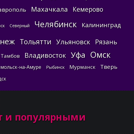
Махачкала
Кемерово
аврополь
Челябинск
Калининград
ск
Северный
онеж
Тольятти
Ульяновск
Рязань
Омск
Уфа
Владивосток
Тамбов
Тверь
Мурманск
мольск-на-Амуре
Рыбинск
дск
т и популярными