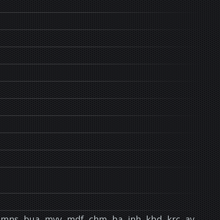
ut, mns, bua, myv, mdf, chm, ba, inh, kbd, krc, av,