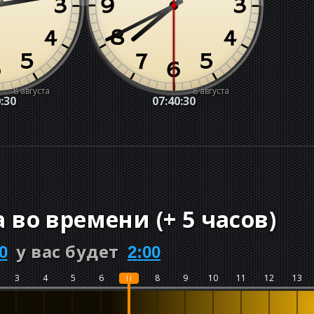
8 августа
8 августа
:31
07:40:31
а во времени
(
+
5 часов
)
у вас будет
0
2:00
3
4
5
6
7
8
9
10
11
12
13