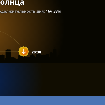
солнца
одолжительность дня:
16
ч
33
м
20:30