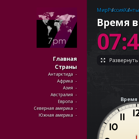
Мир
Россия
Ханты
Время в
07:
Главная
Развернуть 
Страны
Антарктида
Африка
Азия
Австралия
Время 
Европа
Северная америка
Южная америка