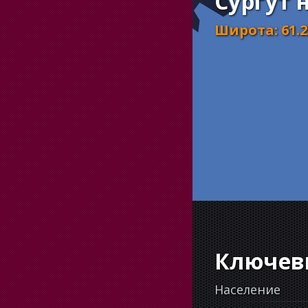
Сургут 
Широта
:
61.
Ключев
Население