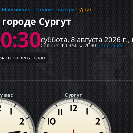
-Мансийский автономный округ
Сургут
 городе Сургут
40:31
суббота, 8 августа 2026 г.,
Солнце
: ↑
03:56
↓
20:30
Подробнее
часы на весь экран
у вас
Сургут