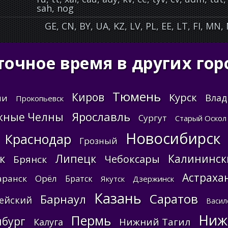
sah, nog
GE, CN, BY, UA, KZ, LV, PL, EE, LT, FI, MN,
точное время в других гор
Тюмень
Киров
Курск
Вла
чи
Прокопьевск
Ярославль
жные Челны
Сургут
Старый Оскол
Новосибирск
Краснодар
Грозный
к
Липецк
Калининск
Чебоксары
Брянск
Астраха
аранск
Орёл
Братск
Якутск
Дзержинск
Казань
Саратов
Барнаул
ейский
Васил
Ниж
Пермь
бург
Нижний Тагил
Калуга