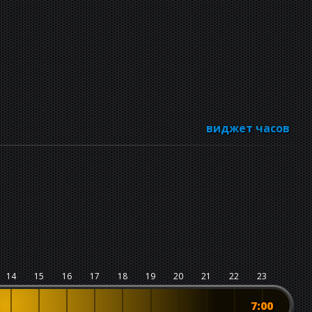
виджет часов
14
15
16
17
18
19
20
21
22
23
7:00