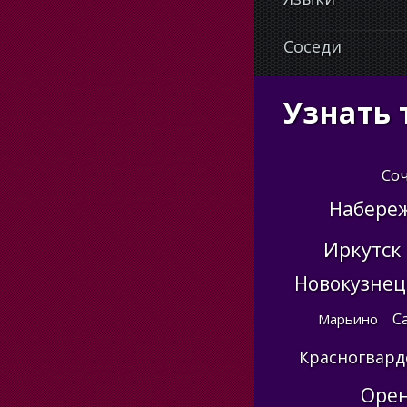
Соседи
Узнать 
Со
Набере
Иркутск
Новокузнец
С
Марьино
Красногвард
Орен