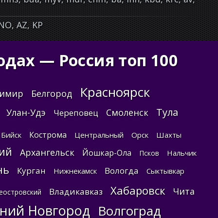
 NO, AZ, KP
одах — Россия топ 100
Красноярск
димир
Белгород
Тула
Улан-Удэ
Смоленск
Череповец
Кострома
Бийск
Центральный
Орск
Шахты
ий
Архангельск
Йошкар-Ола
Нальчик
Псков
нь
Курган
Вологда
Нижнекамск
Сыктывкар
Хабаровск
Чита
Владикавказ
еостровский
ний Новгород
Волгоград