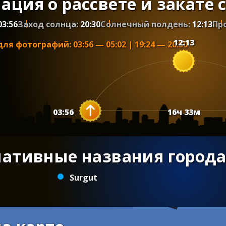
ция о рассвете и закате 
03:56
Заход солнца:
20:30
Солнечный полдень:
12:13
Пр
12:13
для фотографий
:
03:56
—
05:02
|
19:24
—
20:30
03:56
16
ч
33
м
нативные названия города
Surgut