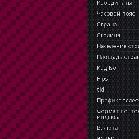
Координаты
Часовой пояс
Страна
Столица
Население ст
Площадь стра
Код Iso
Fips
tld
Префикс теле
Формат почто
индекса
Валюта
Языки