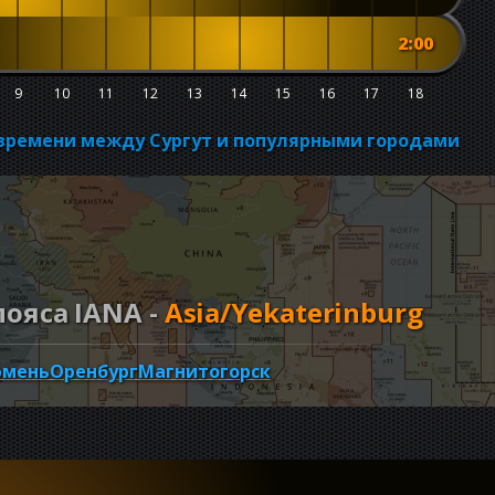
2:00
9
10
11
12
13
14
15
16
17
18
 времени между Сургут и популярными городами
ояса IANA -
Asia/Yekaterinburg
мень
Оренбург
Магнитогорск