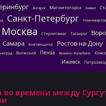
еринбург
Магнитогорск
Ст
Ангарск
Химки
Санкт-Петербург
од
Нижневартов
Москва
Вор
Стерлитамак
Таганрог
Самара
Ростов-на-Дону
Благовещенск
Пенза
Волжский
Комсо
ноград
Выхино-Жулебино
Ижевск
Петрозаво
 во времени между Сургу
ми