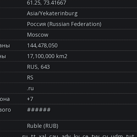
61.25, 73.41667
Asia/Yekaterinburg
Россия (Russian Federation)
Moscow
раны
144,478,050
ны
17,100,000 km2
RUS, 643
RS
.ru
фона
+7
вого
######
Ruble (RUB)
ru, tt, xal, cau, ady, kv, ce, tyv, cv, udm, t