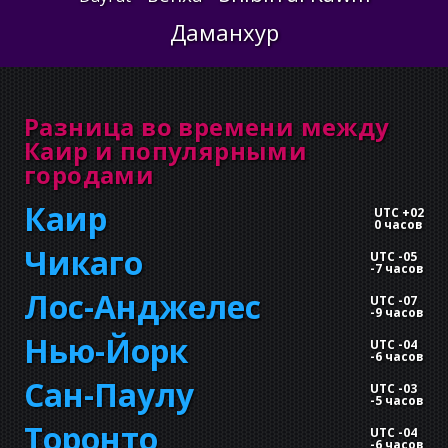
Даманхур
Разница во времени между
Каир и популярными
городами
Каир
UTC +02
0 часов
Чикаго
UTC -05
-
7 часов
Лос-Анджелес
UTC -07
-
9 часов
Нью-Йорк
UTC -04
-
6 часов
Сан-Паулу
UTC -03
-
5 часов
Торонто
UTC -04
-
6 часов