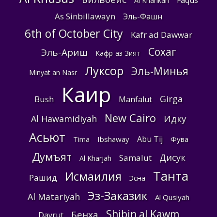
Faqus
Al Khankah
As Sinbillawayn
Эль-Фашн
6th of October City
Kafr ad Dawwar
Сохаг
Эль-Ариш
Кафр-аз-Зият
Луксор
Эль-Минья
Minyat an Nasr
Каир
Girga
Bush
Manfalut
New Cairo
Идку
Al Hawamidiyah
Асьют
Abu Tij
Tima
Ibshaway
Фува
Думъят
Дисук
Samalut
Al Kharjah
Танта
Исмаилия
Рашид
Эсна
Эз-Заказик
Al Matariyah
Al Qusiyah
Shibin al Kawm
Бенха
Dayrut