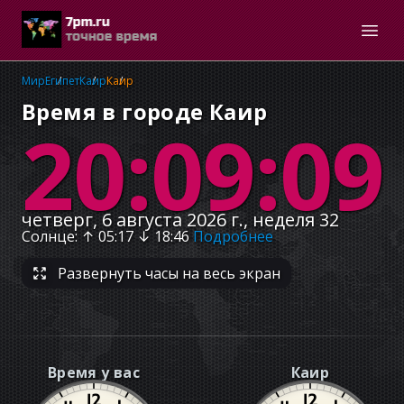
Мир
Египет
Каир
Каир
Время в городе Каир
20:09:09
четверг, 6 августа 2026 г., неделя 32
Солнце
: ↑
05:17
↓
18:46
Подробнее
Развернуть часы на весь экран
Время у вас
Каир