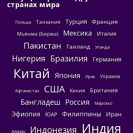
странах мира
Турция
Франция
Танзания
Польша
Мексика
Италия
Мьянма (Бирма)
Пакистан
Таиланд
Уганда
Нигерия
Бразилия
Германия
Китай
Япония
Украина
Ирак
США
Британия
Кения
Афганистан
Бангладеш
Россия
Марокко
Эфиопия
Филиппины
Иран
ЮАР
Индия
Индонезия
Алжир