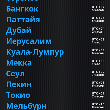
Бангкок
UTC +07
5 часов
Паттайя
UTC +07
5 часов
Дубай
UTC +04
2 часа
Иерусалим
UTC +03
1 час
Куала-Лумпур
UTC +08
6 часов
Мекка
UTC +03
1 час
Сеул
UTC +09
7 часов
Пекин
UTC +08
6 часов
Токио
UTC +09
7 часов
Мельбурн
UTC +10
8 часов