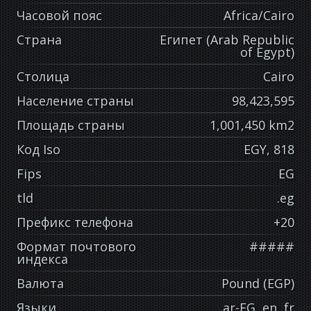
Часовой пояс
Africa/Cairo
Страна
Египет (Arab Republic
of Egypt)
Столица
Cairo
Население страны
98,423,595
Площадь страны
1,001,450 km2
Код Iso
EGY, 818
Fips
EG
tld
.eg
Префикс телефона
+20
Формат почтового
#####
индекса
Валюта
Pound (EGP)
Языки
ar-EG, en, fr