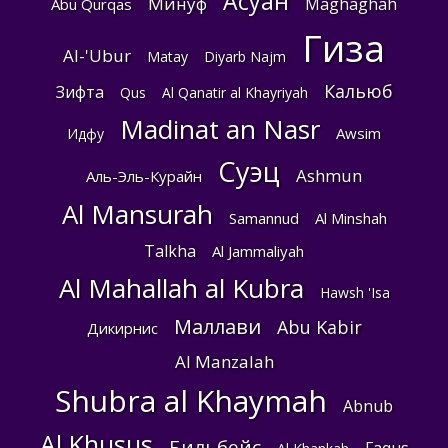
Асуан
Минуф
Maghaghah
Abu Qurqas
Гиза
Al-'Ubur
Matay
Diyarb Najm
Кальюб
Зифта
Qus
Al Qanatir al Khayriyah
Madinat an Nasr
Awsim
Идфу
Суэц
Ashmun
Аль-Эль-Курайн
Al Mansurah
Samannud
Al Minshah
Talkha
Al Jammaliyah
Al Mahallah al Kubra
Hawsh 'Isa
Маллави
Abu Kabir
Дикирнис
Al Manzalah
Shubra al Khaymah
Abnub
Al Khusus
Бильбейс