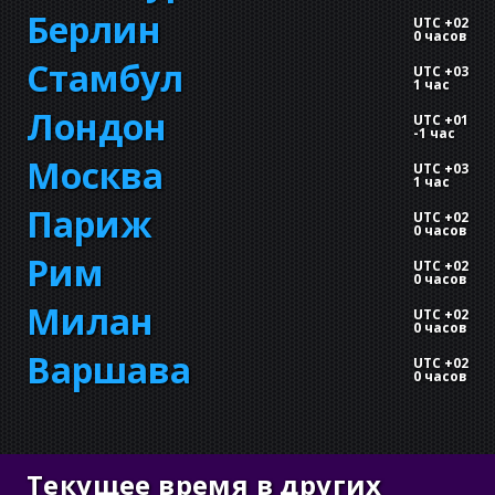
Берлин
UTC +02
0 часов
Стамбул
UTC +03
1 час
Лондон
UTC +01
-
1 час
Москва
UTC +03
1 час
Париж
UTC +02
0 часов
Рим
UTC +02
0 часов
Милан
UTC +02
0 часов
Варшава
UTC +02
0 часов
Текущее время в других