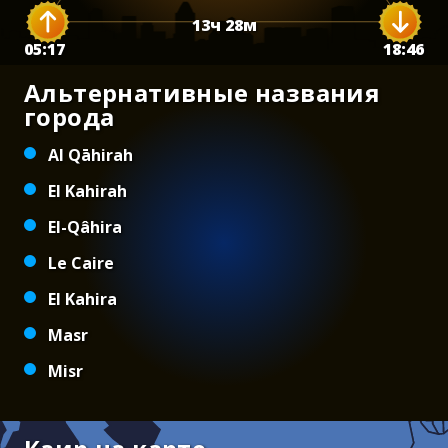
13
ч
28
м
05:17
18:46
Альтернативные названия
города
Al Qāhirah
El Kahirah
El-Qâhira
Le Caire
El Kahira
Masr
Misr