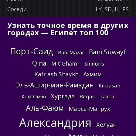
Соседи
LY, SD, IL, PS
Узнать точное время в других
городах — Египет топ 100
Порт-Саид
Bani Suwayf
Bani Mazar
Qina
Mit Ghamr
Sinnuris
Kafr ash Shaykh
Ахмим
Эль-Ашир-мин-Рамадан
Kirdasah
Хургада
Bilqas
Тахта
Ком-Омбо
Аль-Фаюм
Марса-Матрух
Александрия
Хелуан