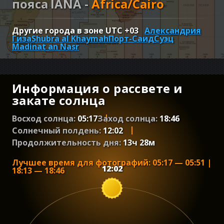
пояса IANA -
Africa/Cairo
Другие города в зоне UTC
+03
Александрия
Гиза
Shubra al Khaymah
Порт-Саид
Суэц
Madinat an Nasr
Информация о рассвете и
закате солнца
Восход солнца:
05:17
Заход солнца:
18:46
Солнечный полдень:
12:02
Продолжительность дня:
13
ч
28
м
Лучшее время для фотографий
:
05:17
—
05:51
|
12:02
18:13
—
18:46