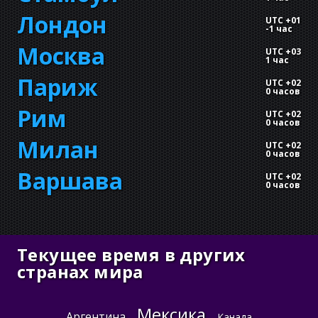
Лондон
UTC +01
-
1 час
Москва
UTC +03
1 час
Париж
UTC +02
0 часов
Рим
UTC +02
0 часов
Милан
UTC +02
0 часов
Варшава
UTC +02
0 часов
Текущее время в других
странах мира
Мексика
Аргентина
Канада