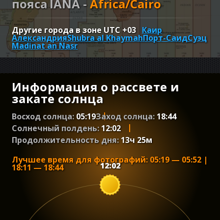
пояса IANA -
Africa/Cairo
Другие города в зоне UTC
+03
Каир
Александрия
Shubra al Khaymah
Порт-Саид
Суэц
Madinat an Nasr
Информация о рассвете и
закате солнца
Восход солнца:
05:19
Заход солнца:
18:44
Солнечный полдень:
12:02
Продолжительность дня:
13
ч
25
м
Лучшее время для фотографий
:
05:19
—
05:52
|
12:02
18:11
—
18:44