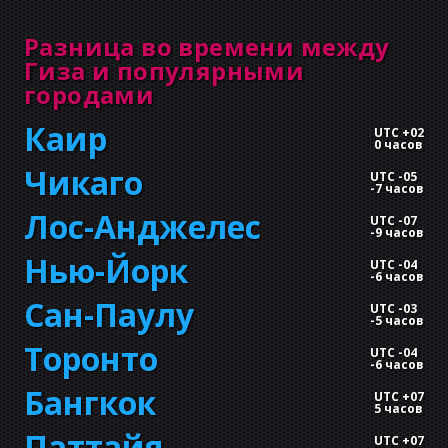
Разница во времени между
Гиза и популярными
городами
Каир
UTC +02
0 часов
Чикаго
UTC -05
-
7 часов
Лос-Анджелес
UTC -07
-
9 часов
Нью-Йорк
UTC -04
-
6 часов
Сан-Паулу
UTC -03
-
5 часов
Торонто
UTC -04
-
6 часов
Бангкок
UTC +07
5 часов
Паттайя
UTC +07