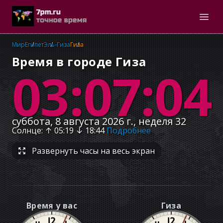
Мир
Египет
Эль-Гиза
Гиза
Время в городе Гиза
03:07:04
суббота, 8 августа 2026 г., неделя 32
Солнце
: ↑
05:19
↓
18:44
Подробнее
Развернуть часы на весь экран
Время у вас
Гиза