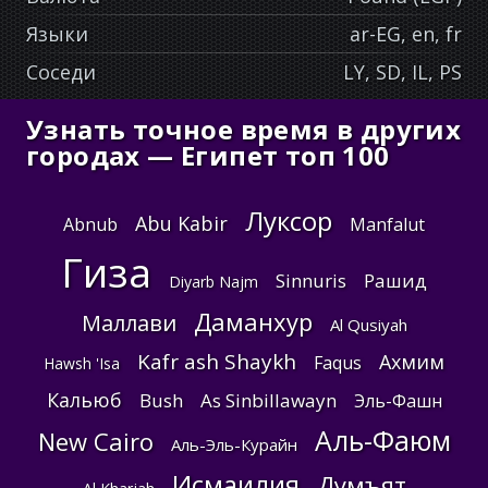
Языки
ar-EG, en, fr
Соседи
LY, SD, IL, PS
Узнать точное время в других
городах — Египет топ 100
Луксор
Abu Kabir
Abnub
Manfalut
Гиза
Sinnuris
Рашид
Diyarb Najm
Даманхур
Маллави
Al Qusiyah
Kafr ash Shaykh
Ахмим
Faqus
Hawsh 'Isa
Кальюб
Bush
As Sinbillawayn
Эль-Фашн
Аль-Фаюм
New Cairo
Аль-Эль-Курайн
Исмаилия
Думъят