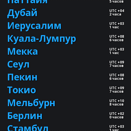
5 часов
Дубай
UTC +04
2 часа
Иерусалим
UTC +03
1 час
Куала-Лумпур
UTC +08
6 часов
Мекка
UTC +03
1 час
Сеул
UTC +09
7 часов
Пекин
UTC +08
6 часов
Токио
UTC +09
7 часов
Мельбурн
UTC +10
8 часов
Берлин
UTC +02
0 часов
Стамбул
UTC +03
1 час