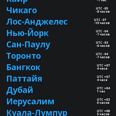
-
1 час
Чикаго
UTC -05
-
8 часов
Лос-Анджелес
UTC -07
-
10 часов
Нью-Йорк
UTC -04
-
7 часов
Сан-Паулу
UTC -03
-
6 часов
Торонто
UTC -04
-
7 часов
Бангкок
UTC +07
4 часа
Паттайя
UTC +07
4 часа
Дубай
UTC +04
1 час
Иерусалим
UTC +03
0 часов
Куала-Лумпур
UTC +08
5 часов