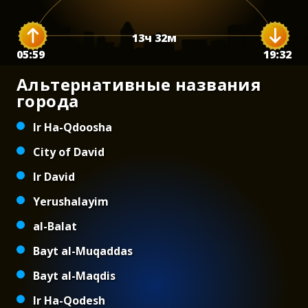
13
ч
32
м
05:59
19:32
Альтернативные названия
города
Ir Ha-Qdoosha
City of David
Ir David
Yerushalayim
al-Balat
Bayt al-Muqaddas
Bayt al-Maqdis
Ir Ha-Qodesh