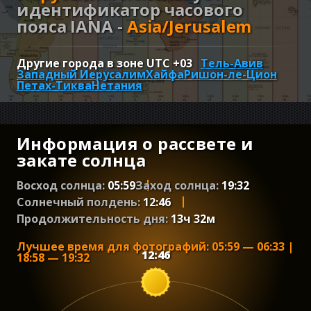
идентификатор часового
пояса IANA -
Asia/Jerusalem
Другие города в зоне UTC
+03
Тель-Авив
Западный Иерусалим
Хайфа
Ришон-ле-Цион
Петах-Тиква
Нетания
Информация о рассвете и
закате солнца
Восход солнца:
05:59
Заход солнца:
19:32
Солнечный полдень:
12:46
Продолжительность дня:
13
ч
32
м
Лучшее время для фотографий
:
05:59
—
06:33
|
12:46
18:58
—
19:32