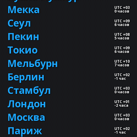
Мекка
UTC +03
0 часов
Сеул
UTC +09
6 часов
Пекин
UTC +08
5 часов
Токио
UTC +09
6 часов
Мельбурн
UTC +10
7 часов
Берлин
UTC +02
-
1 час
Стамбул
UTC +03
0 часов
Лондон
UTC +01
-
2 часа
Москва
UTC +03
0 часов
Париж
UTC +02
-
1 час