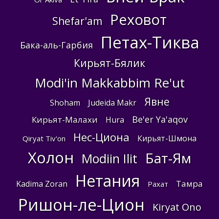
Реховот
Shefar'am
Петах-Тиква
Бака-аль-Гарбия
Кирьят-Бялик
Modi'in Makkabbim Re'ut
Явне
Shoham
Judeida Makr
Be'er Ya'aqov
Кирьят-Малахи
Hura
Нес-Циона
Кирьят-Шмона
Qiryat Tiv'on
Холон
Бат-Ям
Modiin Ilit
Нетания
Тамра
Kadima Zoran
Рахат
Ришон-ле-Цион
Kiryat Ono