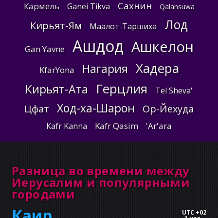
Сахнин
Кармель
Ganei Tikva
Qalansuwa
Лод
Кирьят-Ям
Маалот-Таршиха
Ашдод
Ашкелон
Gan Yavne
Хадера
Нагария
KfarYona
Герцлия
Кирьят-Ата
Tel Sheva'
Ход-ха-Шарон
Цфат
Ор-Йехуда
Kafr Qasim
'Ar'ara
Kafr Kanna
Разница во времени между
Иерусалим и популярными
городами
Каир
UTC +02