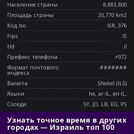
Население страны
8,883,800
Площадь страны
20,770 km2
Код Iso
ISR, 376
Fips
IS
tld
.il
Префикс телефона
+972
Формат почтового
#######
индекса
Валюта
Shekel (ILS)
Языки
he, ar-IL, en-IL,
Соседи
SY, JO, LB, EG, PS
Узнать точное время в других
городах — Израиль топ 100