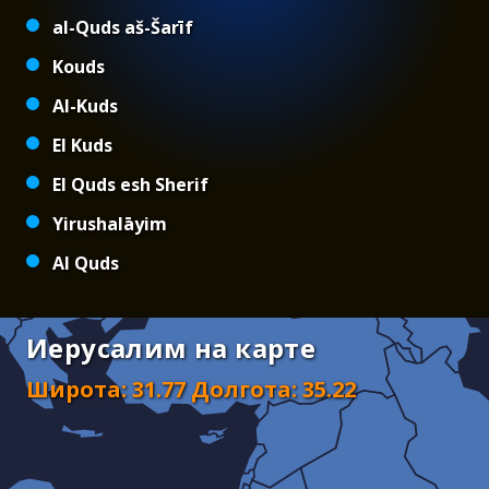
al-Quds aš-Šarīf
Kouds
Al-Kuds
El Kuds
El Quds esh Sherif
Yirushalāyim
Al Quds
Иерусалим на карте
Широта
:
31.77
Долгота
:
35.22