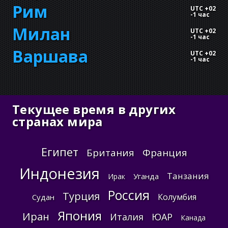
Рим
UTC +02
-
1 час
Милан
UTC +02
-
1 час
Варшава
UTC +02
-
1 час
Текущее время в других
странах мира
Египет
Британия
Франция
Индонезия
Танзания
Уганда
Ирак
Россия
Турция
Колумбия
Судан
Япония
Иран
Италия
ЮАР
Канада