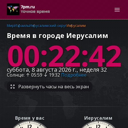
Мир
Израиль
Иерусалимский округ
Иерусалим
Время в городе Иерусалим
00:22:43
суббота, 8 августа 2026 г., неделя 32
Солнце
: ↑
05:59
↓
19:32
Подробнее
Развернуть часы на весь экран
Время у вас
Иерусалим