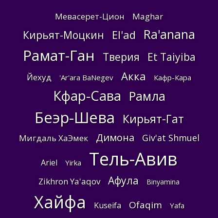
Мевасерет-Цион
Maghar
Ra'anana
El'ad
Кирьят-Моцкин
Рамат-Ган
Тверия
Et Taiyiba
Акка
Йехуд
'Ar'ara BaNegev
Кафр-Кара
Кфар-Сава
Рамла
Беэр-Шева
Кирьят-Гат
Димона
Giv'at Shmuel
Мигдаль ХаЭмек
Тель-Авив
Ariel
Yirka
Афула
Zikhron Ya'aqov
Binyamina
Хайфа
Ofaqim
Kuseifa
Yafa