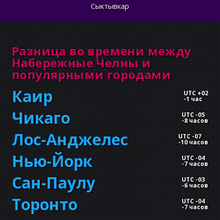
Сыктывкар
Разница во времени между
Набережные Челны и
популярными городами
Каир
UTC +02
-
1 час
Чикаго
UTC -05
-
8 часов
Лос-Анджелес
UTC -07
-
10 часов
Нью-Йорк
UTC -04
-
7 часов
Сан-Паулу
UTC -03
-
6 часов
Торонто
UTC -04
-
7 часов