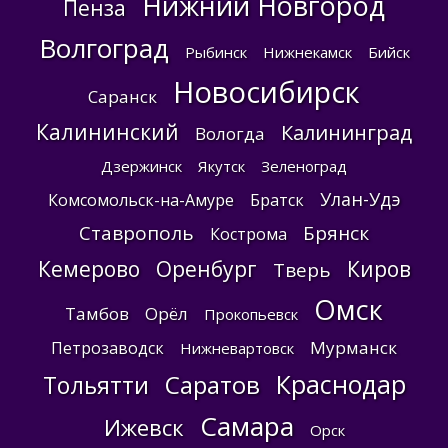
Нижний Новгород
Пенза
Волгоград
Рыбинск
Нижнекамск
Бийск
Новосибирск
Саранск
Калининский
Калининград
Вологда
Дзержинск
Якутск
Зеленоград
Улан-Удэ
Комсомольск-на-Амуре
Братск
Ставрополь
Брянск
Кострома
Кемерово
Оренбург
Киров
Тверь
Омск
Тамбов
Орёл
Прокопьевск
Мурманск
Петрозаводск
Нижневартовск
Краснодар
Саратов
Тольятти
Самара
Ижевск
Орск