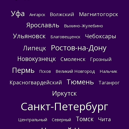
Уфа
Магнитогорск
Волжский
Ангарск
Ярославль
Выхино-Жулебино
Ульяновск
Чебоксары
Благовещенск
Ростов-на-Дону
Липецк
Новокузнецк
Смоленск
Грозный
Пермь
Великий Новгород
Нальчик
Псков
Тюмень
Красногвардейский
Таганрог
Иркутск
Санкт-Петербург
Томск
Чита
Центральный
Северный