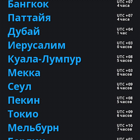
Бангкок
UTC +07
4 часа
Паттайя
UTC +07
4 часа
Дубай
UTC +04
1 час
Иерусалим
UTC +03
0 часов
Куала-Лумпур
UTC +08
5 часов
Мекка
UTC +03
0 часов
Сеул
UTC +09
6 часов
Пекин
UTC +08
5 часов
Токио
UTC +09
6 часов
Мельбурн
UTC +10
7 часов
UTC +02