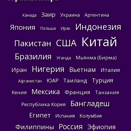
Заир
Украина
Аргентина
Канада
Индонезия
Япония
Польша
Ирак
Китай
США
Пакистан
Бразилия
Мьянма (Бирма)
Уганда
Нигерия
Вьетнам
Иран
Италия
Турция
Таиланд
ЮАР
Афганистан
Мексика
Франция
Кения
Танзания
Бангладеш
Республика Корея
Египет
Испания
Колумбия
Россия
Филиппины
Эфиопия