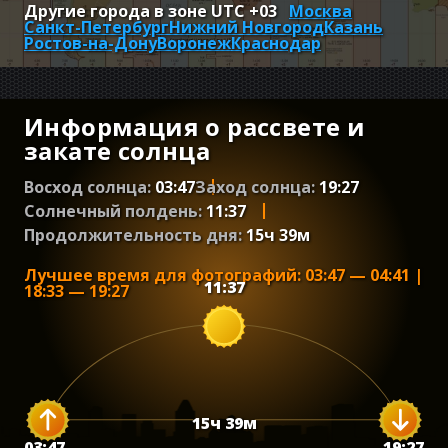
Другие города в зоне UTC
+03
Москва
Санкт-Петербург
Нижний Новгород
Казань
Ростов-на-Дону
Воронеж
Краснодар
Информация о рассвете и
закате солнца
Восход солнца:
03:47
Заход солнца:
19:27
Солнечный полдень:
11:37
Продолжительность дня:
15
ч
39
м
Лучшее время для фотографий
:
03:47
—
04:41
|
11:37
18:33
—
19:27
15
ч
39
м
03:47
19:27