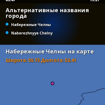
Альтернативные названия
города
Набережные Челны
Naberezhnyye Chelny
Набережные Челны на карте
Широта
:
55.73
Долгота
:
52.41