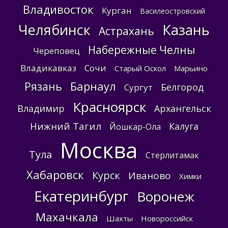
Владивосток
Курган
Василеостровский
Челябинск
Казань
Астрахань
Набережные Челны
Череповец
Владикавказ
Сочи
Старый Оскол
Марьино
Барнаул
Рязань
Белгород
Сургут
Красноярск
Владимир
Архангельск
Нижний Тагил
Калуга
Йошкар-Ола
Москва
Тула
Стерлитамак
Хабаровск
Курск
Иваново
Химки
Екатеринбург
Воронеж
Махачкала
Шахты
Новороссийск