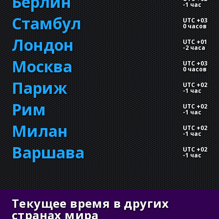
Берлин
-
1 час
Стамбул
UTC +03
0 часов
Лондон
UTC +01
-
2 часа
Москва
UTC +03
0 часов
Париж
UTC +02
-
1 час
Рим
UTC +02
-
1 час
Милан
UTC +02
-
1 час
Варшава
UTC +02
-
1 час
Текущее время в других
странах мира