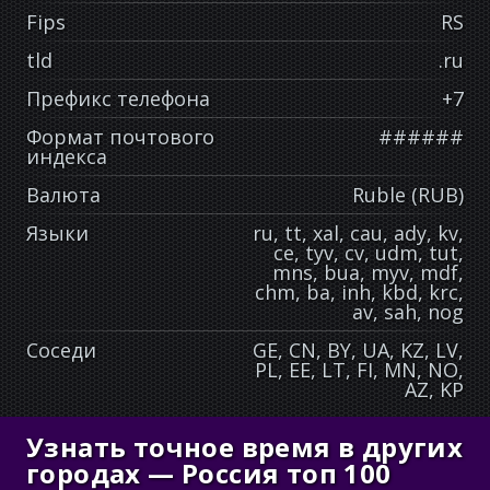
Fips
RS
tld
.ru
Префикс телефона
+7
Формат почтового
######
индекса
Валюта
Ruble (RUB)
Языки
ru, tt, xal, cau, ady, kv,
ce, tyv, cv, udm, tut,
mns, bua, myv, mdf,
chm, ba, inh, kbd, krc,
av, sah, nog
Соседи
GE, CN, BY, UA, KZ, LV,
PL, EE, LT, FI, MN, NO,
AZ, KP
Узнать точное время в других
городах — Россия топ 100