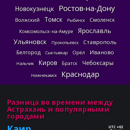
Ростов-на-Дону
Новокузнецк
Томск
Смоленск
Волжский
Рыбинск
Ярославль
Комсомольск-на-Амуре
Ульяновск
Ставрополь
Прокопьевск
Иваново
Белгород
Орёл
Сыктывкар
Киров
Чебоксары
Братск
Нальчик
Краснодар
Нижнекамск
Разница во времени между
Астрахань и популярными
городами
Каир
UTC +02