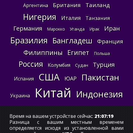
Британия
Таиланд
Аргентина
Нигерия
Италия
Танзания
Германия
Иран
Уганда
Марокко
Ирак
Бразилия
Бангладеш
Франция
Филиппины
Египет
Польша
Россия
Турция
Колумбия
Судан
США
Пакистан
ЮАР
Испания
Китай
Индонезия
Украина
Время на вашем устройстве сейчас:
21:07:19
Разница с вашим местным временем
определяется исходя из установленной вами