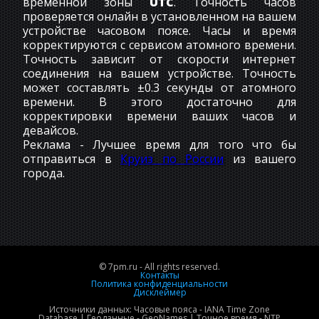
временной зоны
UTC
. Точность часов
проверяется онлайн в установленном на вашем
устройстве часовом поясе. Часы и время
корректируются с сервисом атомного времени.
Точность зависит от скорости интернет
соединения на вашем устройстве. Точность
может составлять ±0.3 секунды от атомного
времени. В этого достаточно для
корректировки времени ваших часов и
девайсов.
Реклама - Лучшее время для того что бы
отправиться в
Круиз по России
из вашего
города.
© 7pm.ru - All rights reserved.
Контакты
Политика конфиденциальности
Дисклеймер
Источники данных: Часовые пояса - IANA Time Zone
Database | Геоданные - GeoNames | Точное время - NTP