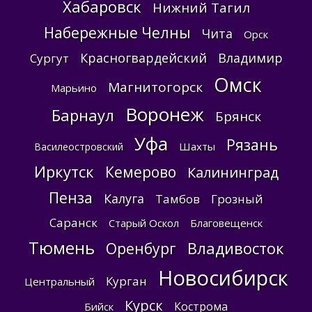
Хабаровск
Нижний Тагил
Набережные Челны
Чита
Орск
Красногвардейский
Владимир
Сургут
Омск
Магнитогорск
Марьино
Воронеж
Барнаул
Брянск
Уфа
Рязань
Шахты
Василеостровский
Иркутск
Кемерово
Калининград
Пенза
Калуга
Тамбов
Грозный
Саранск
Старый Оскол
Благовещенск
Тюмень
Владивосток
Оренбург
Новосибирск
Курган
Центральный
Курск
Кострома
Бийск