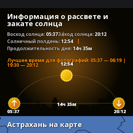
Информация о рассвете и
закате солнца
Восход солнца:
05:37
Заход солнца:
20:12
Солнечный полдень:
12:54
Продолжительность дня:
14
ч
35
м
Лучшее время для фотографий
:
05:37
—
06:19
|
12:54
19:30
—
20:12
14
ч
35
м
05:37
20:12
Астрахань на карте