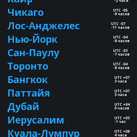
-
2 часа
Чикаго
UTC -05
-
9 часов
Лос-Анджелес
UTC -07
-
11 часов
Нью-Йорк
UTC -04
-
8 часов
Сан-Паулу
UTC -03
-
7 часов
Торонто
UTC -04
-
8 часов
Бангкок
UTC +07
3 часа
Паттайя
UTC +07
3 часа
Дубай
UTC +04
0 часов
Иерусалим
UTC +03
-
1 час
Куала-Лумпур
UTC +08
4 часа