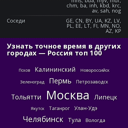
mns, bua, myv, mdf,
chm, ba, inh, kbd, krc,
av, sah, nog
Соседи
GE, CN, BY, UA, KZ, LV,
PL, EE, LT, FI, MN, NO,
AZ, KP
Узнать точное время в других
городах — Россия топ 100
Калининский
Новороссийск
Псков
Пермь
Петрозаводск
Зеленоград
Москва
Тольятти
Липецк
Улан-Удэ
Таганрог
Якутск
Челябинск
Тула
Вологда