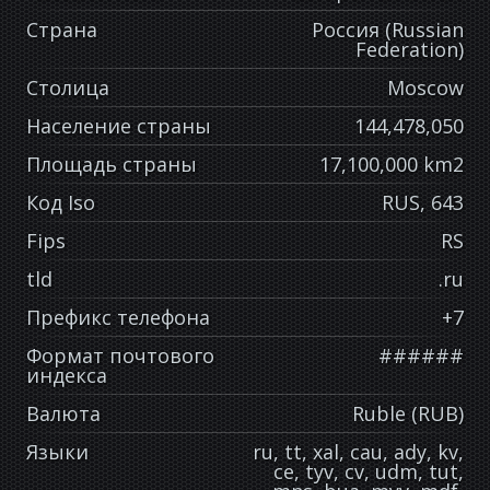
Страна
Россия (Russian
Federation)
Столица
Moscow
Население страны
144,478,050
Площадь страны
17,100,000 km2
Код Iso
RUS, 643
Fips
RS
tld
.ru
Префикс телефона
+7
Формат почтового
######
индекса
Валюта
Ruble (RUB)
Языки
ru, tt, xal, cau, ady, kv,
ce, tyv, cv, udm, tut,