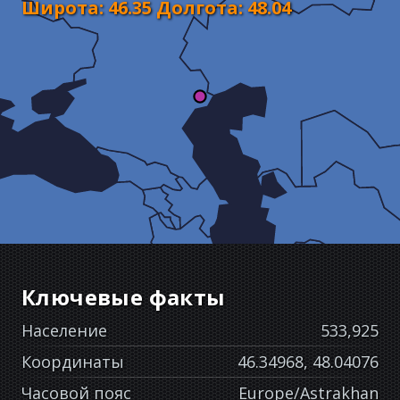
Широта
:
46.35
Долгота
:
48.04
Ключевые факты
Население
533,925
Координаты
46.34968, 48.04076
Часовой пояс
Europe/Astrakhan