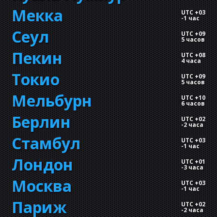
Мекка
UTC +03
-
1 час
Сеул
UTC +09
5 часов
Пекин
UTC +08
4 часа
Токио
UTC +09
5 часов
Мельбурн
UTC +10
6 часов
Берлин
UTC +02
-
2 часа
Стамбул
UTC +03
-
1 час
Лондон
UTC +01
-
3 часа
Москва
UTC +03
-
1 час
Париж
UTC +02
-
2 часа