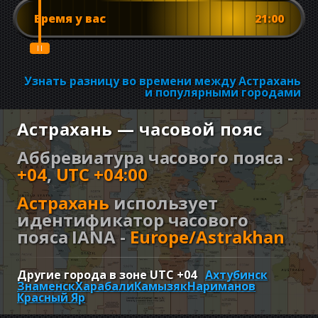
Время у вас
21:00
Узнать разницу во времени между Астрахань
и популярными городами
Астрахань — часовой пояс
Аббревиатура часового пояса -
+04
,
UTC +04:00
Астрахань
использует
идентификатор часового
пояса IANA -
Europe/Astrakhan
Другие города в зоне UTC
+04
Ахтубинск
Знаменск
Харабали
Камызяк
Нариманов
Красный Яр