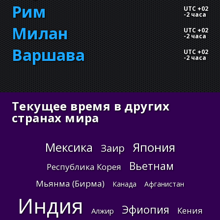
Рим
UTC +02
-
2 часа
Милан
UTC +02
-
2 часа
Варшава
UTC +02
-
2 часа
Текущее время в других
странах мира
Мексика
Япония
Заир
Вьетнам
Республика Корея
Мьянма (Бирма)
Канада
Афганистан
Индия
Эфиопия
Кения
Алжир