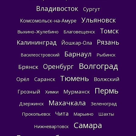
Владивосток
Сургут
Ульяновск
Комсомольск-на-Амуре
Томск
Выхино-Жулебино
Благовещенск
Рязань
Калининград
Йошкар-Ола
Барнаул
Рыбинск
Василеостровский
Волгоград
Оренбург
Брянск
Тюмень
Орёл
Саранск
Волжский
Пермь
Грозный
Мурманск
Химки
Махачкала
Дзержинск
Зеленоград
Чита
Прокопьевск
Марьино
Шахты
Самара
Нижневартовск