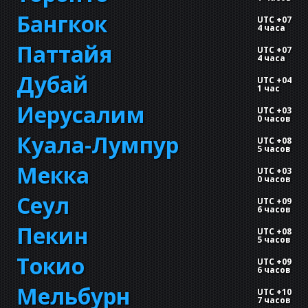
Бангкок
UTC +07
4 часа
Паттайя
UTC +07
4 часа
Дубай
UTC +04
1 час
Иерусалим
UTC +03
0 часов
Куала-Лумпур
UTC +08
5 часов
Мекка
UTC +03
0 часов
Сеул
UTC +09
6 часов
Пекин
UTC +08
5 часов
Токио
UTC +09
6 часов
Мельбурн
UTC +10
7 часов