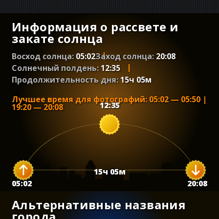
Информация о рассвете и
закате солнца
Восход солнца:
05:02
Заход солнца:
20:08
Солнечный полдень:
12:35
Продолжительность дня:
15
ч
05
м
Лучшее время для фотографий
:
05:02
—
05:50
|
12:35
19:20
—
20:08
15
ч
05
м
05:02
20:08
Альтернативные названия
города