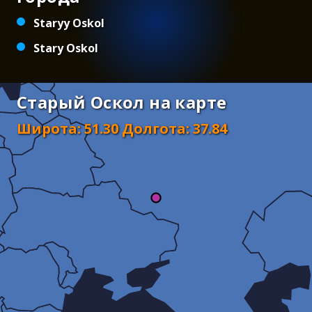
Staryy Oskol
Stary Oskol
Старый Оскол на карте
Широта
:
51.30
Долгота
:
37.84