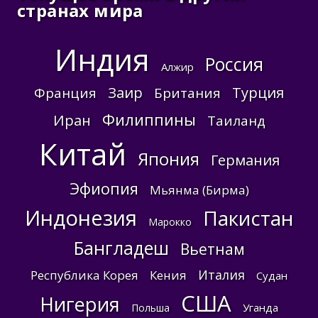
странах мира
Индия
Россия
Алжир
Заир
Турция
Франция
Британия
Филиппины
Иран
Таиланд
Китай
Япония
Германия
Эфиопия
Мьянма (Бирма)
Индонезия
Пакистан
Марокко
Бангладеш
Вьетнам
Италия
Республика Корея
Кения
Судан
США
Нигерия
Уганда
Польша