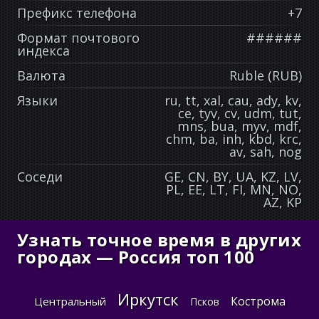
Префикс телефона
+7
Формат почтового
######
индекса
Валюта
Ruble (RUB)
Языки
ru, tt, xal, cau, ady, kv,
ce, tyv, cv, udm, tut,
mns, bua, myv, mdf,
chm, ba, inh, kbd, krc,
av, sah, nog
Соседи
GE, CN, BY, UA, KZ, LV,
PL, EE, LT, FI, MN, NO,
AZ, KP
Узнать точное время в других
городах — Россия топ 100
Иркутск
Кострома
Центральный
Псков