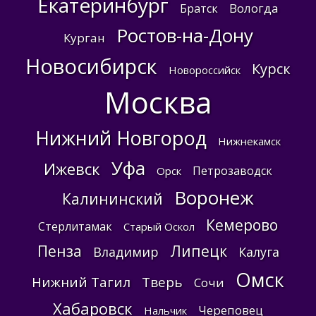
Екатеринбург
Вологда
Братск
Ростов-на-Дону
Курган
Новосибирск
Курск
Новороссийск
Москва
Нижний Новгород
Нижнекамск
Уфа
Ижевск
Петрозаводск
Орск
Воронеж
Калининский
Кемерово
Стерлитамак
Старый Оскол
Пенза
Липецк
Владимир
Калуга
Омск
Нижний Тагил
Тверь
Сочи
Хабаровск
Череповец
Нальчик