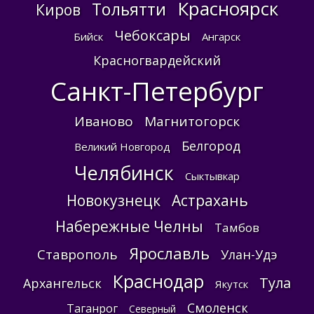
Красноярск
Тольятти
Киров
Чебоксары
Бийск
Ангарск
Красногвардейский
Санкт-Петербург
Иваново
Магнитогорск
Белгород
Великий Новгород
Челябинск
Сыктывкар
Новокузнецк
Астрахань
Набережные Челны
Тамбов
Ярославль
Ставрополь
Улан-Удэ
Краснодар
Тула
Архангельск
Якутск
Смоленск
Таганрог
Северный