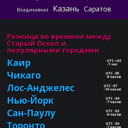
Казань
Саратов
Владикавказ
Разница во времени между
Старый Оскол и
популярными городами
Каир
UTC +02
-
1 час
Чикаго
UTC -05
-
8 часов
Лос-Анджелес
UTC -07
-
10 часов
Нью-Йорк
UTC -04
-
7 часов
Сан-Паулу
UTC -03
-
6 часов
Торонто
UTC -04
-
7 часов