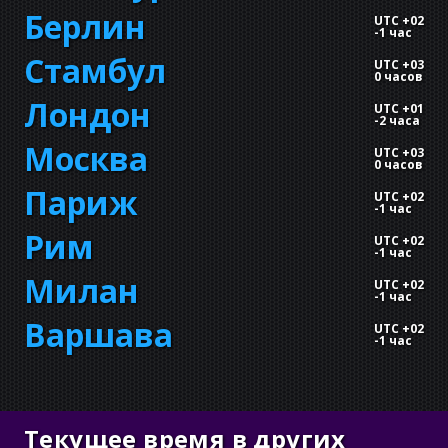
Берлин
UTC +02
-
1 час
Стамбул
UTC +03
0 часов
Лондон
UTC +01
-
2 часа
Москва
UTC +03
0 часов
Париж
UTC +02
-
1 час
Рим
UTC +02
-
1 час
Милан
UTC +02
-
1 час
Варшава
UTC +02
-
1 час
Текущее время в других