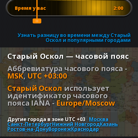
Время у вас
2:00
Узнать разницу во времени между Старый
Оскол и популярными городами
Старый Оскол — часовой пояс
Аббревиатура часового пояса -
MSK
,
UTC +03:00
Старый Оскол
использует
идентификатор часового
пояса IANA -
Europe/Moscow
Другие города в зоне UTC
+03
Москва
Санкт-Петербург
Нижний Новгород
Казань
Ростов-на-Дону
Воронеж
Краснодар