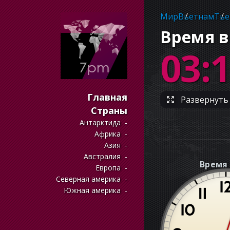
Мир
Вьетнам
Тье
Время в
03:
Главная
Развернуть 
Страны
Антарктида
Африка
Азия
Австралия
Время 
Европа
Северная америка
Южная америка