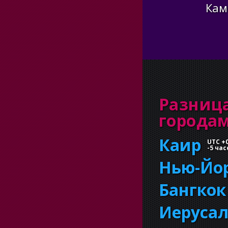
Кам
Разница
города
Каир
UTC +
-
5 час
Нью-Йо
Бангкок
Иеруса