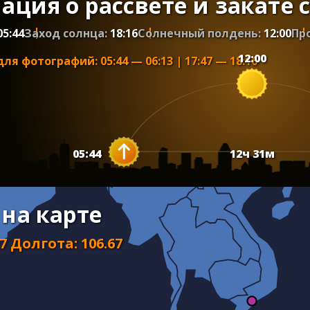
ция о рассвете и закате 
05:44
Заход солнца:
18:16
Солнечный полдень:
12:00
Пр
12:00
для фотографий
:
05:44
—
06:13
|
17:47
—
18:16
05:44
12
ч
31
м
 на карте
37
Долгота
:
106.67