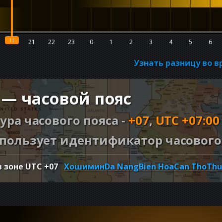
20
21
22
23
0
1
2
3
4
5
6
Узнать разницу во 
 — часовой пояс
ура часового пояса -
+07
,
UTC +07:00
пользует идентификатор часового 
в зоне UTC
+07
Хошимин
Da Nang
Bien Hoa
Can Tho
Thu