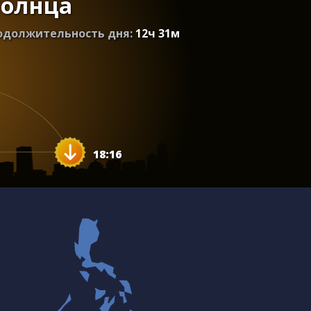
солнца
одолжительность дня:
12
ч
31
м
18:16