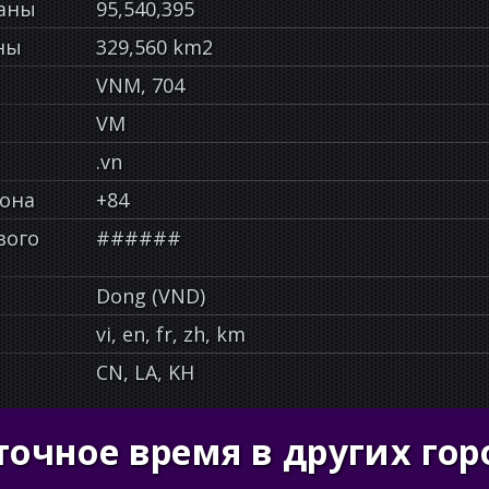
раны
95,540,395
ны
329,560 km2
VNM, 704
VM
.vn
фона
+84
вого
######
Dong (VND)
vi, en, fr, zh, km
CN, LA, KH
точное время в других гор