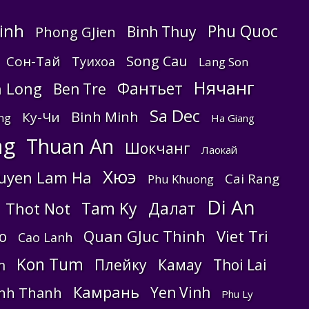
Linh
Phu Quoc
Binh Thuy
Phong GJien
Song Cau
Сон-Тай
Туихоа
Lang Son
Нячанг
Фантьет
h Long
Ben Tre
Sa Dec
Binh Minh
Ку-Чи
ng
Ha Giang
ng
Thuan An
Шокчанг
Лаокай
Хюэ
uyen Lam Ha
Cai Rang
Phu Khuong
Di An
Tam Ky
Далат
Thot Not
Quan GJuc Thinh
Viet Tri
o
Cao Lanh
Kon Tum
Плейку
Камау
Thoi Lai
m
Камрань
Yen Vinh
inh Thanh
Phu Ly