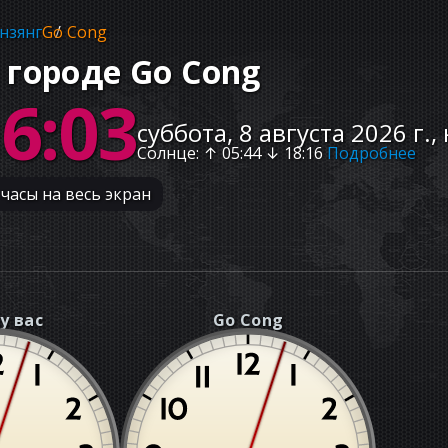
нзянг
Go Cong
 городе Go Cong
16:04
суббота, 8 августа 2026 г.,
Солнце
: ↑
05:44
↓
18:16
Подробнее
часы на весь экран
у вас
Go Cong