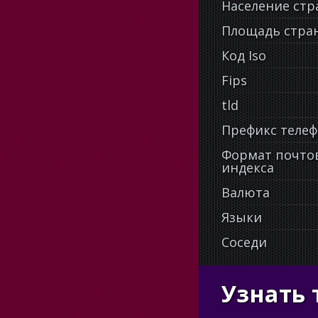
Население ст
Площадь стра
Код Iso
Fips
tld
Префикс теле
Формат почто
индекса
Валюта
Языки
Соседи
Узнать 