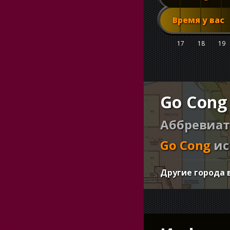
Время у вас
17
18
19
Go Cong
Аббревиат
Go Cong
ис
Другие города 