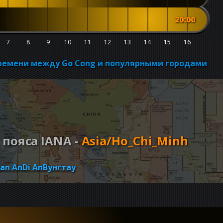
20:00
7
8
9
10
11
12
13
14
15
16
времени между Go Cong и популярными городами
пояса IANA -
Asia/Ho_Chi_Minh
an An
Di An
Вунгтау