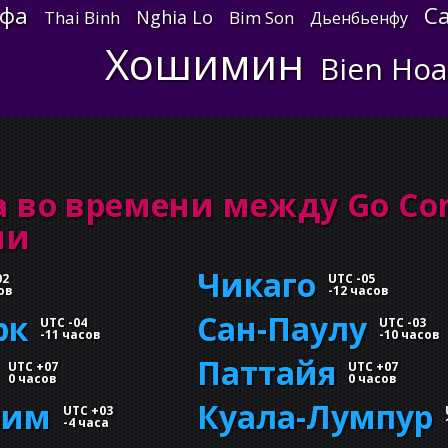
фа
C
Nghia Lo
Thai Binh
Bim Son
Дьенбьенфу
Хошимин
Bien Hoa
 во времени между Go Co
ми
Чикаго
02
UTC -05
ов
-
12 часов
рк
Сан-Паулу
UTC -04
UTC -03
-
11 часов
-
10 часов
Паттайя
UTC +07
UTC +07
0 часов
0 часов
лим
Куала-Лумпур
UTC +03
-
4 часа