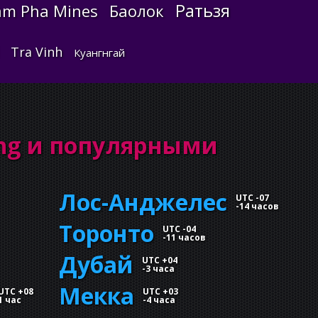
Ратьзя
am Pha Mines
Баолок
Tra Vinh
Куангнгай
ng и популярными
Лос-Анджелес
UTC -07
-
14 часов
Торонто
UTC -04
-
11 часов
Дубай
UTC +04
-
3 часа
Мекка
UTC +08
UTC +03
1 час
-
4 часа