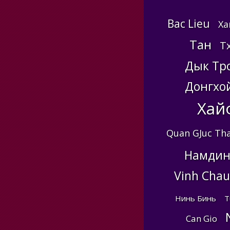
Bac Lieu
Ха
Тан
Т
Дык Тр
Донгхо
Хай
Quan GJuc Th
Намдин
Vinh Chau
Нинь Бинь
T
Can Gio