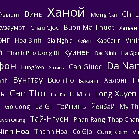
Ханой
Chi 
Винь
Mong Cai
йзыонг
Buon Ma Thuot
хузаумот
Chau GJoc
Хатьен
онг
Vin
Hoa Binh
Каобанг
Gia Nghia
Хойан
Куинён
й
Thanh Pho Uong Bi
Ha GJo
Bac Ninh
фон
Da Na
Can Giuoc
Hung Yen
Хатинь
Вунгтау
Халонг
H
Buon Ho
anh
Бакзянг
Can Tho
Long Xuyen
ь
O Mon
Кат Ба
La Gi
Тэйнинь
My Th
Go Cong
Йенбай
Тай-Нгуен
Phan Rang-Thap Cha
uyen Quang
Ninh Hoa
Thanh Hoa
Co GJo
V
Cung Kiem