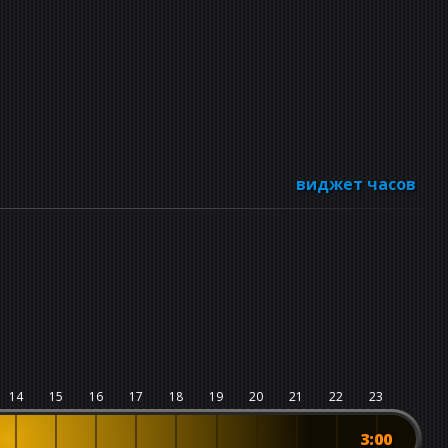
виджет часов
14
15
16
17
18
19
20
21
22
23
3:00