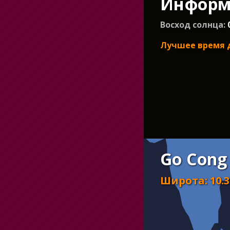
Информа
Восход солнца:
Лучшее время 
Go Cong
Широта
:
10.