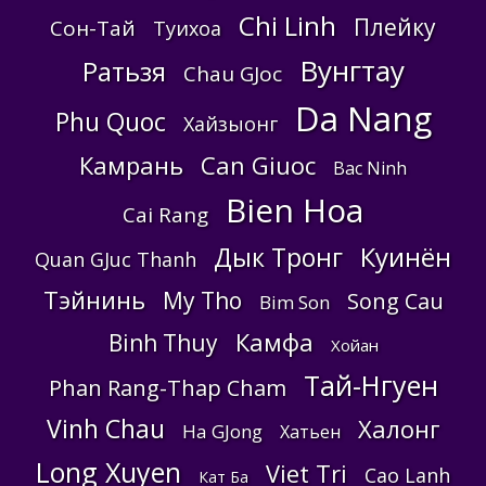
Chi Linh
Плейку
Сон-Тай
Туихоа
Вунгтау
Ратьзя
Chau GJoc
Da Nang
Phu Quoc
Хайзыонг
Камрань
Can Giuoc
Bac Ninh
Bien Hoa
Cai Rang
Куинён
Дык Тронг
Quan GJuc Thanh
Тэйнинь
My Tho
Song Cau
Bim Son
Камфа
Binh Thuy
Хойан
Тай-Нгуен
Phan Rang-Thap Cham
Vinh Chau
Халонг
Ha GJong
Хатьен
Long Xuyen
Viet Tri
Cao Lanh
Кат Ба