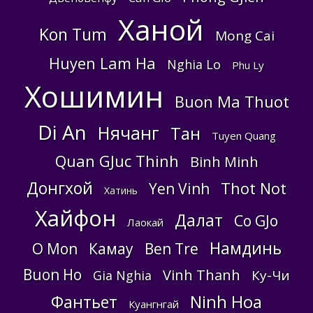
Ханой
Kon Tum
Mong Cai
Huyen Lam Ha
Nghia Lo
Phu Ly
Хошимин
Buon Ma Thuot
Di An
Нячанг
Тан
Tuyen Quang
Quan GJuc Thinh
Binh Minh
Донгхой
Thot Not
Yen Vinh
Хатинь
Хайфон
Далат
Co GJo
Лаокай
Намдинь
O Mon
Камау
Ben Tre
Buon Ho
Vinh Thanh
Ку-Чи
Gia Nghia
Ninh Hoa
Фантьет
Куангнгай