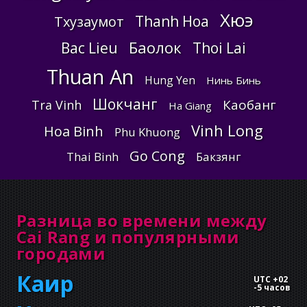
Хюэ
Thanh Hoa
Тхузаумот
Баолок
Bac Lieu
Thoi Lai
Thuan An
Hung Yen
Нинь Бинь
Шокчанг
Каобанг
Tra Vinh
Ha Giang
Vinh Long
Hoa Binh
Phu Khuong
Go Cong
Thai Binh
Бакзянг
Разница во времени между
Cai Rang и популярными
городами
Каир
UTC +02
-
5 часов