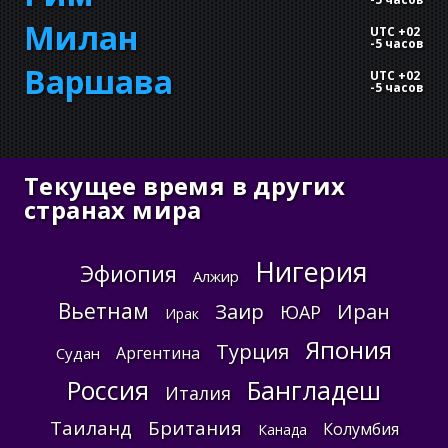
Милан
UTC +02
-
5 часов
Варшава
UTC +02
-
5 часов
Текущее время в других
странах мира
Нигерия
Эфиопия
Алжир
Вьетнам
Заир
Иран
ЮАР
Ирак
Япония
Турция
Аргентина
Судан
Россия
Бангладеш
Италия
Таиланд
Британия
Колумбия
Канада