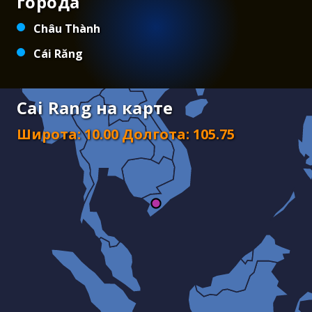
города
Châu Thành
Cái Răng
Cai Rang на карте
Широта
:
10.00
Долгота
:
105.75