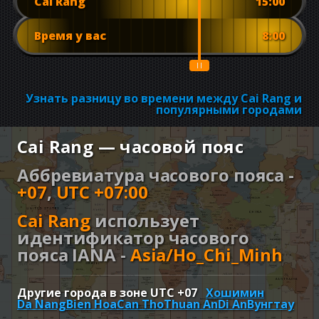
Cai Rang
15:00
Время у вас
8:00
Узнать разницу во времени между Cai Rang и
популярными городами
Cai Rang — часовой пояс
Аббревиатура часового пояса -
+07
,
UTC +07:00
Cai Rang
использует
идентификатор часового
пояса IANA -
Asia/Ho_Chi_Minh
Другие города в зоне UTC
+07
Хошимин
Da Nang
Bien Hoa
Can Tho
Thuan An
Di An
Вунгтау