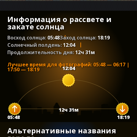
Информация о рассвете и
закате солнца
Восход солнца:
05:48
Заход солнца:
18:19
Солнечный полдень:
12:04
Продолжительность дня:
12
ч
31
м
Лучшее время для фотографий
:
05:48
—
06:17
|
12:04
17:50
—
18:19
12
ч
31
м
05:48
18:19
Альтернативные названия