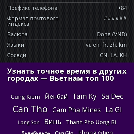
Префикс телефона
+84
Формат почтового
######
индекса
Валюта
Dong (VND)
Языки
vi, en, fr, zh, km
Соседи
CN, LA, KH
Узнать точное время в других
городах — Вьетнам топ 100
Sa Dec
Tam Ky
Йенбай
Cung Kiem
Can Tho
La Gi
Cam Pha Mines
Винь
Thanh Pho Uong Bi
Lang Son
Phong GJien
Can Gio
Дьенбьенфу