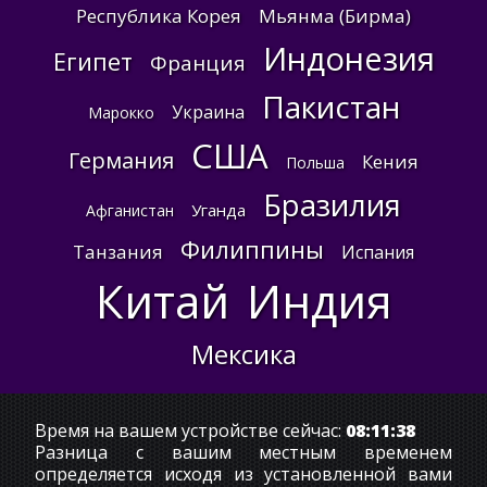
Республика Корея
Мьянма (Бирма)
Индонезия
Египет
Франция
Пакистан
Украина
Марокко
США
Германия
Кения
Польша
Бразилия
Уганда
Афганистан
Филиппины
Танзания
Испания
Китай
Индия
Мексика
Время на вашем устройстве сейчас:
08:11:39
Разница с вашим местным временем
определяется исходя из установленной вами