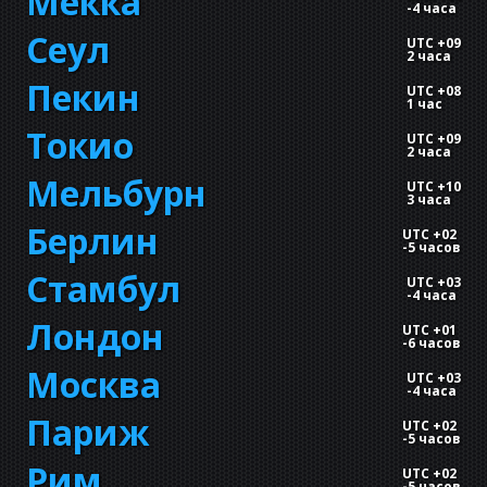
Мекка
-
4 часа
Сеул
UTC +09
2 часа
Пекин
UTC +08
1 час
Токио
UTC +09
2 часа
Мельбурн
UTC +10
3 часа
Берлин
UTC +02
-
5 часов
Стамбул
UTC +03
-
4 часа
Лондон
UTC +01
-
6 часов
Москва
UTC +03
-
4 часа
Париж
UTC +02
-
5 часов
Рим
UTC +02
-
5 часов