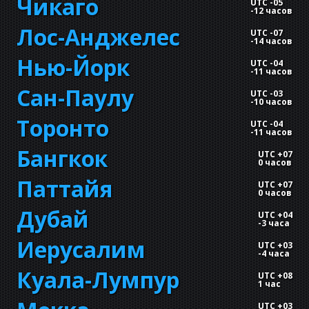
Чикаго
UTC -05
-
12 часов
Лос-Анджелес
UTC -07
-
14 часов
Нью-Йорк
UTC -04
-
11 часов
Сан-Паулу
UTC -03
-
10 часов
Торонто
UTC -04
-
11 часов
Бангкок
UTC +07
0 часов
Паттайя
UTC +07
0 часов
Дубай
UTC +04
-
3 часа
Иерусалим
UTC +03
-
4 часа
Куала-Лумпур
UTC +08
1 час
UTC +03