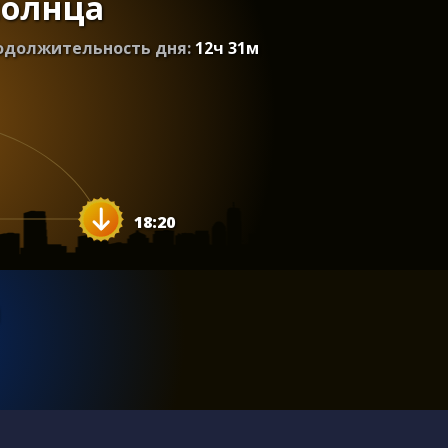
солнца
одолжительность дня:
12
ч
31
м
18:20