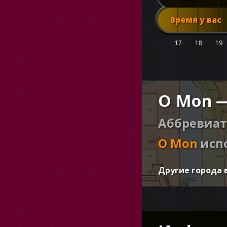
Время у вас
17
18
19
O Mon —
Аббревиат
O Mon
испо
Другие города 