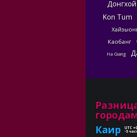
Донгхой
Kon Tum
Хайзыон
Каобанг
Д
Ha Giang
Разниц
города
Каир
UTC +
-
5 час