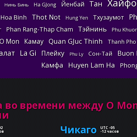
Хайфо
Тан
Йенбай
Ha GJong
Нинь Бинь
Ph
Thot Not
Hoa Binh
Тхузаумот
Hung Yen
Тэйнинь
Phan Rang-Thap Cham
г
Phu Khuo
Quan GJuc Thinh
O Mon
Камау
Thanh Pho
алат
La Gi
Buon 
Плейку
Сон-Тай
Phu Ly
Камфа
Huyen Lam Ha
Phong
а во времени между O Mo
ми
Чикаго
02
UTC -05
ов
-
12 часов