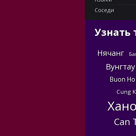
Соседи
Узнать 
Нячанг
Ба
Вунгтау
Buon Ho
Cung 
Хан
Can 