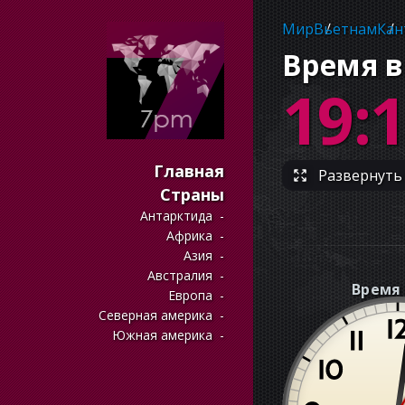
Мир
Вьетнам
Кан
Время в
19:
Главная
Развернуть 
Страны
Антарктида
Африка
Азия
Австралия
Время 
Европа
Северная америка
Южная америка