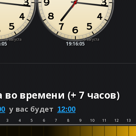
6 августа
6 августа
:07
19:16:07
а во времени
(
+
7 часов
)
у вас будет
00
12:00
3
4
5
6
7
8
9
10
11
12
13