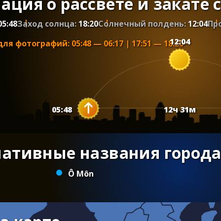
ция о рассвете и закате 
05:48
Заход солнца:
18:20
Солнечный полдень:
12:04
Пр
12:04
для фотографий
:
05:48
—
06:17
|
17:51
—
18:20
05:48
12
ч
31
м
нативные названия города
Ô Môn