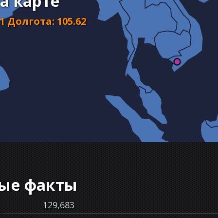
а карте
11
Долгота
:
105.62
ые факты
129,683