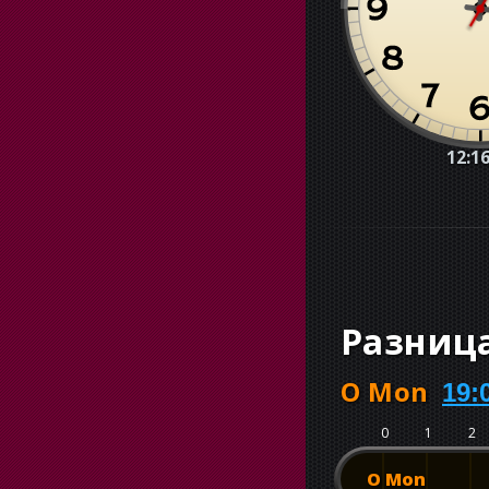
12:16
Разниц
O Mon
19:
0
1
2
O Mon