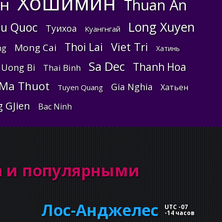
Хошимин
н
Thuan An
Long Xuyen
u Quoc
Туихоа
Куангнгай
Viet Tri
Thoi Lai
Mong Cai
ng
Хатинь
Sa Dec
Thanh Hoa
 Uong Bi
Thai Binh
Ma Thuot
Gia Nghia
Хатьен
Tuyen Quang
 GJien
Bac Ninh
n и популярными
Лос-Анджелес
UTC -07
-
14 часов