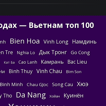
одах — Вьетнам топ 100
Bien Hoa
Намдинь
Vinh Long
anh
Дык Тронг
n Tre
Go Cong
Nghia Lo
Камрань
Bac Lieu
Cao Lanh
Кат Ба
Vinh Chau
Binh Thuy
Чи
Bim Son
Хюэ
Binh Minh
Song Cau
Chau GJoc
Da Nang
Куинён
y Tho
Хойан