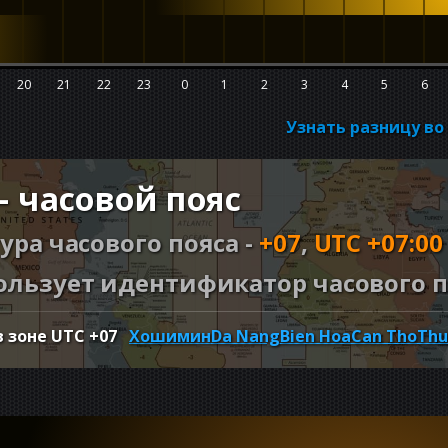
20
21
22
23
0
1
2
3
4
5
6
Узнать разницу в
 часовой пояс
ура часового пояса -
+07
,
UTC +07:00
льзует идентификатор часового п
в зоне UTC
+07
Хошимин
Da Nang
Bien Hoa
Can Tho
Thu