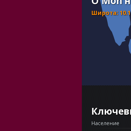
O Mon н
Широта
:
10.
Ключев
Население