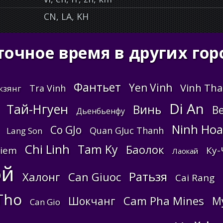
CN, LA, KH
точное время в других гор
Фантьет
Yen Vinh
Vinh Th
Tra Vinh
кзянг
Di An
Тай-Нгуен
Винь
Be
Дьенбьенфу
Ninh Hoa
Co GJo
Quan GJuc Thanh
Lang Son
Chi Linh
Tam Ky
Баолок
Kiem
Ку-
Лаокай
ой
Ратьзя
Халонг
Can Giuoc
Cai Rang
Tho
Cam Pha Mines
Шокчанг
M
Can Gio