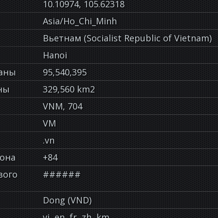
10.10974, 105.62318
Asia/Ho_Chi_Minh
Вьетнам (Socialist Republic of Vietnam)
Hanoi
раны
95,540,395
ны
329,560 km2
VNM, 704
VM
.vn
фона
+84
вого
######
Dong (VND)
vi, en, fr, zh, km