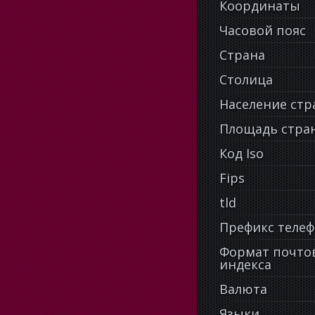
Координаты
Часовой пояс
Страна
Столица
Население ст
Площадь стра
Код Iso
Fips
tld
Префикс теле
Формат почто
индекса
Валюта
Языки