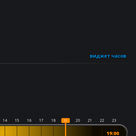
виджет часов
14
15
16
17
18
19
20
21
22
23
19:00