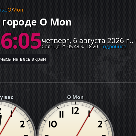
тхо
O Mon
 городе O Mon
16:07
четверг, 6 августа 2026 г.,
Солнце
: ↑
05:48
↓
18:20
Подробнее
часы на весь экран
у вас
O Mon