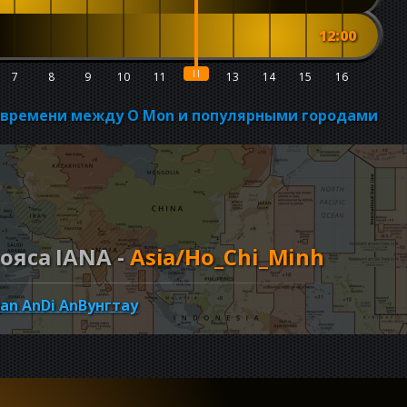
12:00
7
8
9
10
11
12
13
14
15
16
о времени между O Mon и популярными городами
ояса IANA -
Asia/Ho_Chi_Minh
an An
Di An
Вунгтау