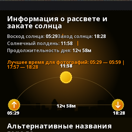
Информация о рассвете и
закате солнца
Восход солнца:
05:29
Заход солнца:
18:28
Солнечный полдень:
11:58
Продолжительность дня:
12
ч
58
м
Лучшее время для фотографий
:
05:29
—
05:59
|
11:58
17:57
—
18:28
12
ч
58
м
05:29
18:28
Альтернативные названия