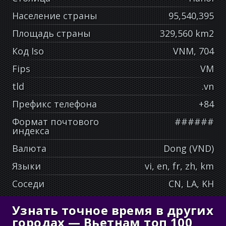
Население страны
95,540,395
Площадь страны
329,560 km2
Код Iso
VNM, 704
Fips
VM
tld
.vn
Префикс телефона
+84
Формат почтового
######
индекса
Валюта
Dong (VND)
Языки
vi, en, fr, zh, km
Соседи
CN, LA, KH
Узнать точное время в других
городах — Вьетнам топ 100