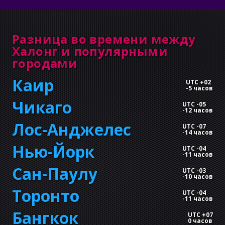
Разница во времени между
Халонг и популярными
городами
Каир
UTC +02
-
5 часов
Чикаго
UTC -05
-
12 часов
Лос-Анджелес
UTC -07
-
14 часов
Нью-Йорк
UTC -04
-
11 часов
Сан-Паулу
UTC -03
-
10 часов
Торонто
UTC -04
-
11 часов
Бангкок
UTC +07
0 часов