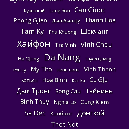
Can Giuoc
Lang Son
Куангнгай
Thanh Hoa
Phong GJien
Дьенбьенфу
Tam Ky
Шокчанг
Phu Khuong
Хайфон
Vinh Chau
Tra Vinh
Da Nang
Ha GJong
Tuyen Quang
My Tho
Vinh Thanh
Phu Ly
Нинь Бинь
Co GJo
Hoa Binh
Хатьен
Кат Ба
Дык Тронг
Тэйнинь
Song Cau
Binh Thuy
Cung Kiem
Nghia Lo
Sa Dec
Донгхой
Каобанг
Thot Not