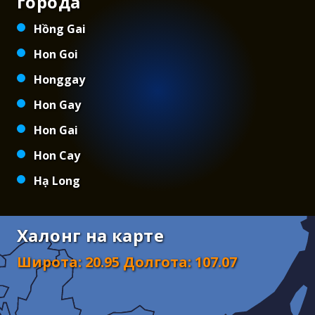
города
Hồng Gai
Hon Goi
Honggay
Hon Gay
Hon Gai
Hon Cay
Hạ Long
Халонг на карте
Широта
:
20.95
Долгота
:
107.07