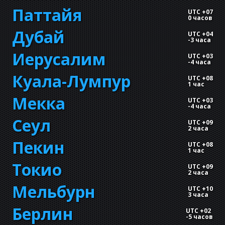
Паттайя
UTC +07
0 часов
Дубай
UTC +04
-
3 часа
Иерусалим
UTC +03
-
4 часа
Куала-Лумпур
UTC +08
1 час
Мекка
UTC +03
-
4 часа
Сеул
UTC +09
2 часа
Пекин
UTC +08
1 час
Токио
UTC +09
2 часа
Мельбурн
UTC +10
3 часа
Берлин
UTC +02
-
5 часов