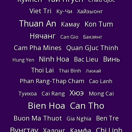
Viet Tri
Ку-Чи
Хайзыонг
Thuan An
Kon Tum
Камау
Нячанг
Can Gio
Бакзянг
Cam Pha Mines
Quan GJuc Thinh
Ninh Hoa
Винь
Bac Lieu
Hung Yen
Thoi Lai
Thai Binh
Лаокай
Phan Rang-Thap Cham
Cao Lanh
Хюэ
Cai Rang
Mong Cai
Туихоа
Bien Hoa
Can Tho
Buon Ma Thuot
Ben Tre
Gia Nghia
Вунгтау
Chi Linh
Халонг
Камфа