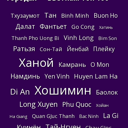
Тан
Buon Ho
Тхузаумот
Binh Minh
Далат
Фантьет
Go Cong
Хатинь
Vinh Long
Thanh Pho Uong Bi
Bim Son
Ратьзя
Плейку
Йенбай
Сон-Тай
Ханой
Камрань
O Mon
Намдинь
Huyen Lam Ha
Yen Vinh
Хошимин
Di An
Баолок
Long Xuyen
Phu Quoc
Хойан
La Gi
Quan GJuc Thanh
Bac Ninh
Ha Giang
Тай-Нгуен
Куинён
Chau GJoc