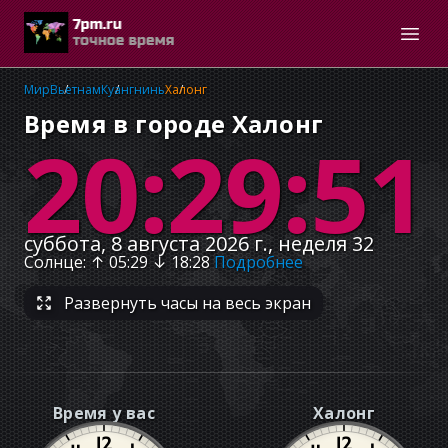
Мир
Вьетнам
Куангнинь
Халонг
Время в городе Халонг
20:29:52
суббота, 8 августа 2026 г., неделя 32
Солнце
: ↑
05:29
↓
18:28
Подробнее
Развернуть часы на весь экран
Время у вас
Халонг