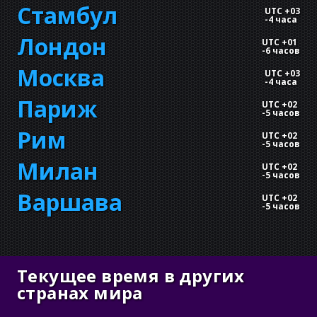
Стамбул
UTC +03
-
4 часа
Лондон
UTC +01
-
6 часов
Москва
UTC +03
-
4 часа
Париж
UTC +02
-
5 часов
Рим
UTC +02
-
5 часов
Милан
UTC +02
-
5 часов
Варшава
UTC +02
-
5 часов
Текущее время в других
странах мира