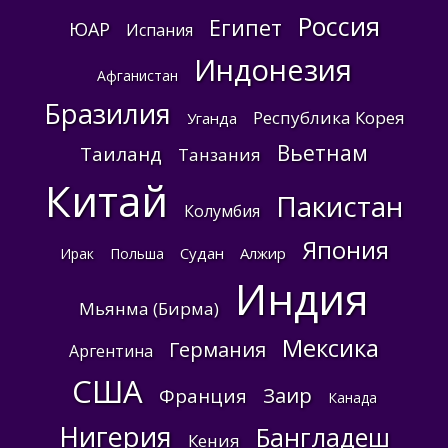
Россия
Египет
ЮАР
Испания
Индонезия
Афганистан
Бразилия
Республика Корея
Уганда
Вьетнам
Таиланд
Танзания
Китай
Пакистан
Колумбия
Япония
Судан
Алжир
Ирак
Польша
Индия
Мьянма (Бирма)
Мексика
Германия
Аргентина
США
Заир
Франция
Канада
Нигерия
Бангладеш
Кения