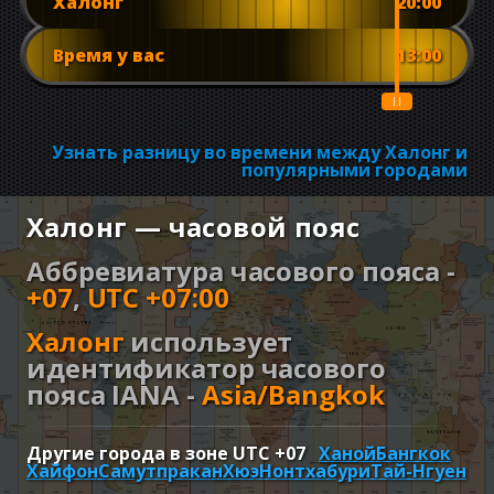
Халонг
20:00
Время у вас
13:00
Узнать разницу во времени между Халонг и
популярными городами
Халонг — часовой пояс
Аббревиатура часового пояса -
+07
,
UTC +07:00
Халонг
использует
идентификатор часового
пояса IANA -
Asia/Bangkok
Другие города в зоне UTC
+07
Ханой
Бангкок
Хайфон
Самутпракан
Хюэ
Нонтхабури
Тай-Нгуен