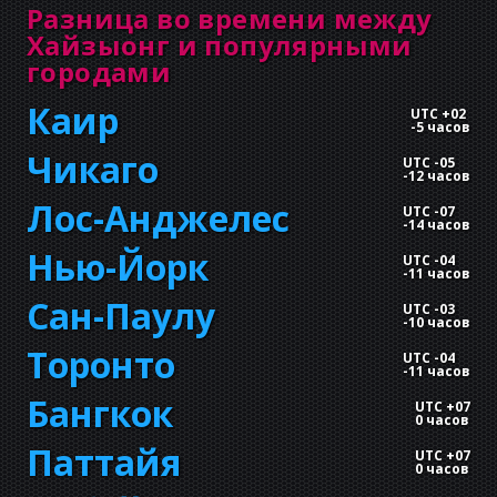
Разница во времени между
Хайзыонг и популярными
городами
Каир
UTC +02
-
5 часов
Чикаго
UTC -05
-
12 часов
Лос-Анджелес
UTC -07
-
14 часов
Нью-Йорк
UTC -04
-
11 часов
Сан-Паулу
UTC -03
-
10 часов
Торонто
UTC -04
-
11 часов
Бангкок
UTC +07
0 часов
Паттайя
UTC +07
0 часов