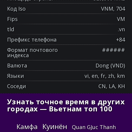
Код Iso
VNM, 704
Fips
VM
tld
.vn
Префикс телефона
+84
Формат почтового
######
индекса
Валюта
Dong (VND)
Языки
vi, en, fr, zh, km
Соседи
CN, LA, KH
Узнать точное время в других
городах — Вьетнам топ 100
Куинён
Камфа
Quan GJuc Thanh