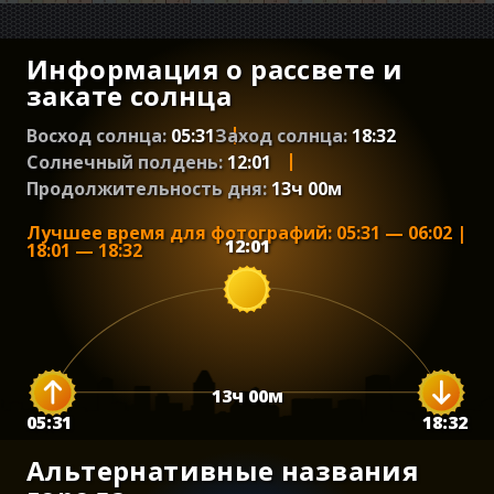
Информация о рассвете и
закате солнца
Восход солнца:
05:31
Заход солнца:
18:32
Солнечный полдень:
12:01
Продолжительность дня:
13
ч
00
м
Лучшее время для фотографий
:
05:31
—
06:02
|
12:01
18:01
—
18:32
13
ч
00
м
05:31
18:32
Альтернативные названия