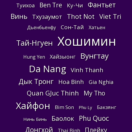
Фантьет
Ben Tre
Ку-Чи
Туихоа
Винь
Thot Not
Viet Tri
Тхузаумот
Сон-Тай
Дьенбьенфу
Хатьен
Хошимин
Тай-Нгуен
Вунгтау
Хайзыонг
Hung Yen
Da Nang
Vinh Thanh
Дык Тронг
Hoa Binh
Gia Nghia
Quan GJuc Thinh
My Tho
Хайфон
Bim Son
Бакзянг
Phu Ly
Phu Quoc
Баолок
Нинь Бинь
Донгхой
Плейку
Thai Binh