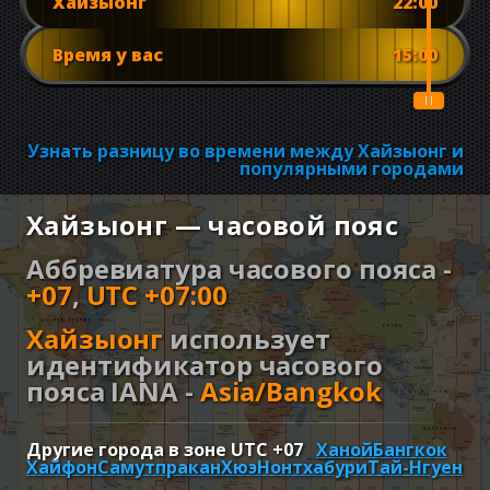
Хайзыонг
22:00
Время у вас
15:00
Узнать разницу во времени между Хайзыонг и
популярными городами
Хайзыонг — часовой пояс
Аббревиатура часового пояса -
+07
,
UTC +07:00
Хайзыонг
использует
идентификатор часового
пояса IANA -
Asia/Bangkok
Другие города в зоне UTC
+07
Ханой
Бангкок
Хайфон
Самутпракан
Хюэ
Нонтхабури
Тай-Нгуен