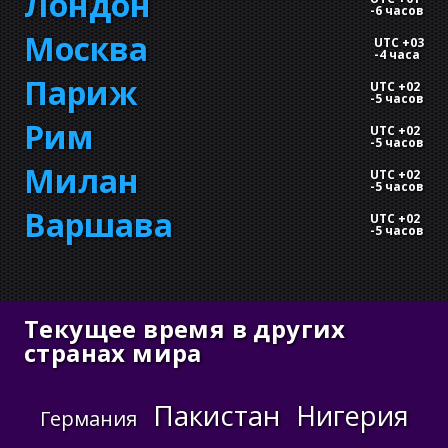
Лондон
-
6 часов
Москва
UTC +03
-
4 часа
Париж
UTC +02
-
5 часов
Рим
UTC +02
-
5 часов
Милан
UTC +02
-
5 часов
Варшава
UTC +02
-
5 часов
Текущее время в других
странах мира
Пакистан
Нигерия
Германия