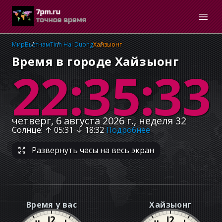
Мир
Вьетнам
Tinh Hai Duong
Хайзыонг
Время в городе Хайзыонг
22:35:34
четверг, 6 августа 2026 г., неделя 32
Солнце
: ↑
05:31
↓
18:32
Подробнее
Развернуть часы на весь экран
Время у вас
Хайзыонг