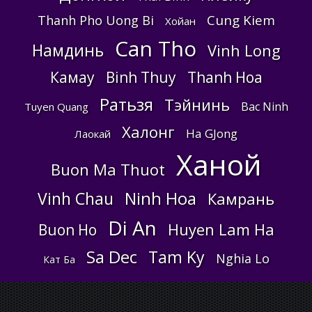
Cung Kiem
Thanh Pho Uong Bi
Хойан
Can Tho
Намдинь
Vinh Long
Камау
Binh Thuy
Thanh Hoa
Ратьзя
Тэйнинь
Bac Ninh
Tuyen Quang
Халонг
Ha GJong
Лаокай
Ханой
Buon Ma Thuot
Ninh Hoa
Vinh Chau
Камрань
Di An
Huyen Lam Ha
Buon Ho
Sa Dec
Tam Ky
Nghia Lo
Кат Ба