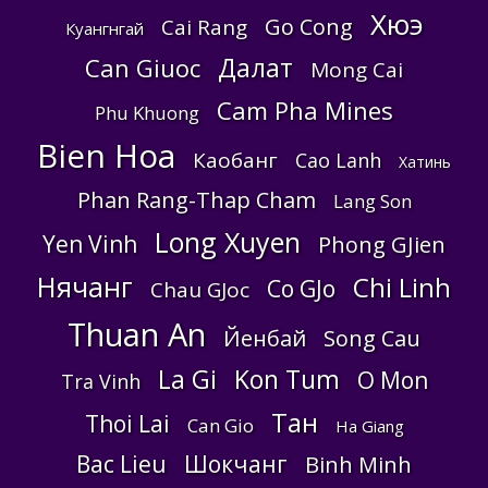
Хюэ
Go Cong
Cai Rang
Куангнгай
Далат
Can Giuoc
Mong Cai
Cam Pha Mines
Phu Khuong
Bien Hoa
Каобанг
Cao Lanh
Хатинь
Phan Rang-Thap Cham
Lang Son
Long Xuyen
Yen Vinh
Phong GJien
Нячанг
Chi Linh
Co GJo
Chau GJoc
Thuan An
Йенбай
Song Cau
La Gi
Kon Tum
O Mon
Tra Vinh
Тан
Thoi Lai
Can Gio
Ha Giang
Bac Lieu
Шокчанг
Binh Minh