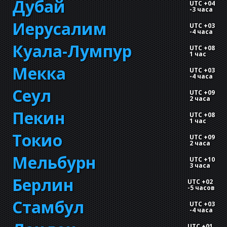
Дубай
UTC +04
-
3 часа
Иерусалим
UTC +03
-
4 часа
Куала-Лумпур
UTC +08
1 час
Мекка
UTC +03
-
4 часа
Сеул
UTC +09
2 часа
Пекин
UTC +08
1 час
Токио
UTC +09
2 часа
Мельбурн
UTC +10
3 часа
Берлин
UTC +02
-
5 часов
Стамбул
UTC +03
-
4 часа
UTC +01