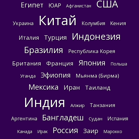
США
Египет
ЮАР
Афганистан
Китай
Кения
Украина
Колумбия
Индонезия
Турция
Италия
Бразилия
Республика Корея
Япония
Британия
Франция
Польша
Эфиопия
Мьянма (Бирма)
Уганда
Мексика
Иран
Таиланд
Индия
Танзания
Алжир
Бангладеш
Аргентина
Испания
Судан
Россия
Заир
Канада
Ирак
Марокко