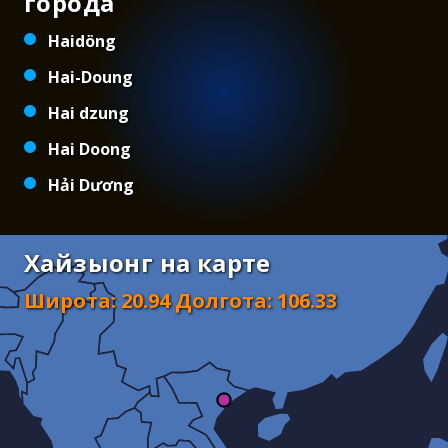
города
Haidöng
Hai-Doung
Hai dzung
Hai Doong
Hải Dương
Хайзыонг на карте
Широта
:
20.94
Долгота
:
106.33