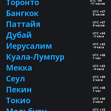
Торонто
UTC -04
-
11 часов
Бангкок
UTC +07
0 часов
Паттайя
UTC +07
0 часов
Дубай
UTC +04
-
3 часа
Иерусалим
UTC +03
-
4 часа
Куала-Лумпур
UTC +08
1 час
Мекка
UTC +03
-
4 часа
Сеул
UTC +09
2 часа
Пекин
UTC +08
1 час
Токио
UTC +09
2 часа
UTC +10