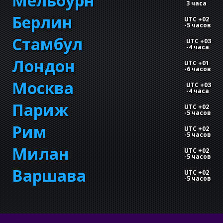
Мельбурн
3 часа
Берлин
UTC +02
-
5 часов
Стамбул
UTC +03
-
4 часа
Лондон
UTC +01
-
6 часов
Москва
UTC +03
-
4 часа
Париж
UTC +02
-
5 часов
Рим
UTC +02
-
5 часов
Милан
UTC +02
-
5 часов
Варшава
UTC +02
-
5 часов