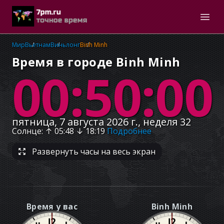
Мир
Вьетнам
Виньлонг
Binh Minh
Время в городе Binh Minh
00:50:01
пятница, 7 августа 2026 г., неделя 32
Солнце
: ↑
05:48
↓
18:19
Подробнее
Развернуть часы на весь экран
Время у вас
Binh Minh