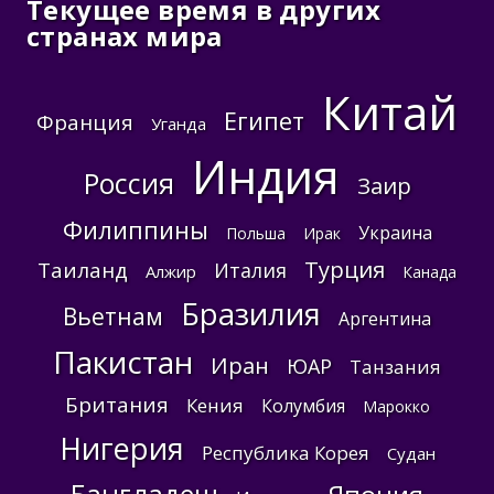
Текущее время в других
странах мира
Китай
Египет
Франция
Уганда
Индия
Россия
Заир
Филиппины
Украина
Польша
Ирак
Турция
Таиланд
Италия
Алжир
Канада
Бразилия
Вьетнам
Аргентина
Пакистан
Иран
ЮАР
Танзания
Британия
Кения
Колумбия
Марокко
Нигерия
Республика Корея
Судан