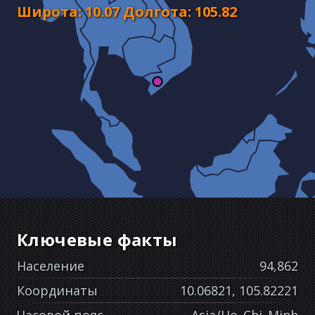
Широта
:
10.07
Долгота
:
105.82
Ключевые факты
Население
94,862
Координаты
10.06821, 105.82221