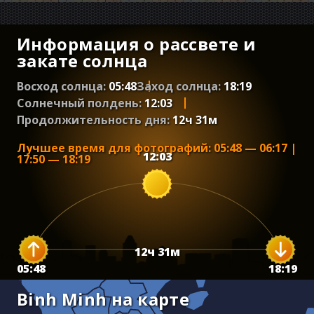
Информация о рассвете и
закате солнца
Восход солнца:
05:48
Заход солнца:
18:19
Солнечный полдень:
12:03
Продолжительность дня:
12
ч
31
м
Лучшее время для фотографий
:
05:48
—
06:17
|
12:03
17:50
—
18:19
12
ч
31
м
05:48
18:19
Binh Minh на карте