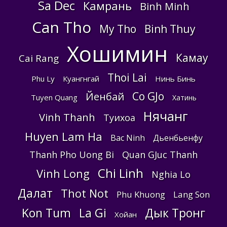
Sa Dec
Камрань
Binh Minh
Can Tho
My Tho
Binh Thuy
Хошимин
Камау
Cai Rang
Thoi Lai
Phu Ly
Куангнгай
Нинь Бинь
Co GJo
Йенбай
Tuyen Quang
Хатинь
Нячанг
Vinh Thanh
Туихоа
Huyen Lam Ha
Bac Ninh
Дьенбьенфу
Thanh Pho Uong Bi
Quan GJuc Thanh
Chi Linh
Vinh Long
Nghia Lo
Далат
Thot Not
Phu Khuong
Lang Son
Kon Tum
La Gi
Дык Тронг
Хойан