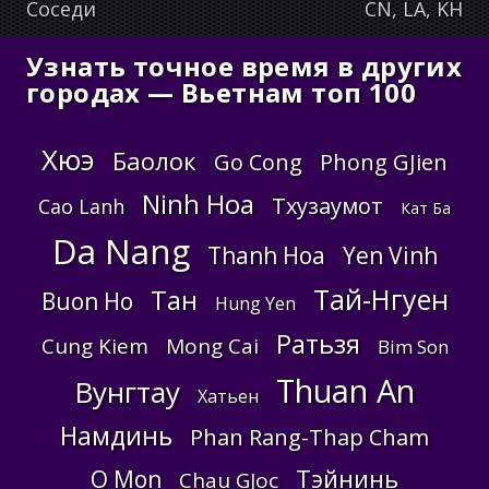
Соседи
CN, LA, KH
Узнать точное время в других
городах — Вьетнам топ 100
Хюэ
Баолок
Go Cong
Phong GJien
Ninh Hoa
Тхузаумот
Cao Lanh
Кат Ба
Da Nang
Thanh Hoa
Yen Vinh
Тай-Нгуен
Тан
Buon Ho
Hung Yen
Ратьзя
Cung Kiem
Mong Cai
Bim Son
Thuan An
Вунгтау
Хатьен
Намдинь
Phan Rang-Thap Cham
Тэйнинь
O Mon
Chau GJoc