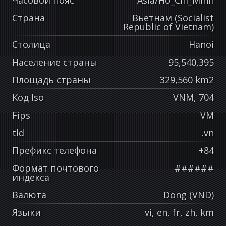
Часовой пояс
Asia/Ho_Chi_Minh
Страна
Вьетнам (Socialist
Republic of Vietnam)
Столица
Hanoi
Население страны
95,540,395
Площадь страны
329,560 km2
Код Iso
VNM, 704
Fips
VM
tld
.vn
Префикс телефона
+84
Формат почтового
######
индекса
Валюта
Dong (VND)
Языки
vi, en, fr, zh, km