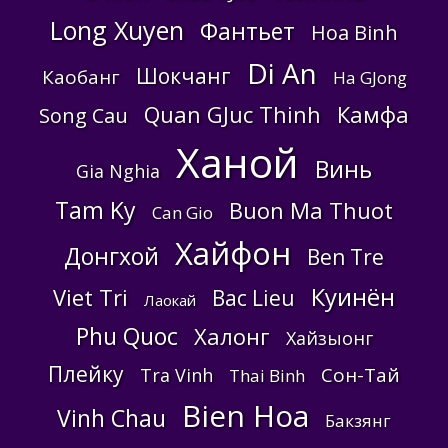
Long Xuyen
Фантьет
Hoa Binh
Di An
Шокчанг
Каобанг
Ha GJong
Quan GJuc Thinh
Камфа
Song Cau
Ханой
Винь
Gia Nghia
Tam Ky
Buon Ma Thuot
Can Gio
Хайфон
Донгхой
Ben Tre
Куинён
Viet Tri
Bac Lieu
Лаокай
Phu Quoc
Халонг
Хайзыонг
Плейку
Сон-Тай
Tra Vinh
Thai Binh
Bien Hoa
Vinh Chau
Бакзянг