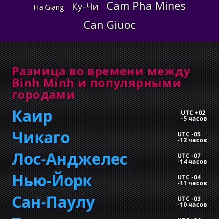
Cam Pha Mines
Ку-Чи
Ha Giang
Can Giuoc
Разница во времени между
Binh Minh и популярными
городами
Каир
UTC +02
-
5 часов
Чикаго
UTC -05
-
12 часов
Лос-Анджелес
UTC -07
-
14 часов
Нью-Йорк
UTC -04
-
11 часов
Сан-Паулу
UTC -03
-
10 часов