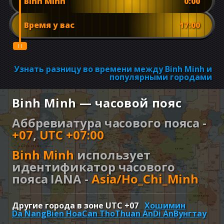
Binh Minh
0:00
Время у вас
17:00
Узнать разницу во времени между Binh Minh и
популярными городами
Binh Minh — часовой пояс
Аббревиатура часового пояса -
+07
,
UTC +07:00
Binh Minh
использует
идентификатор часового
пояса IANA -
Asia/Ho_Chi_Minh
Другие города в зоне UTC
+07
Хошимин
Da Nang
Bien Hoa
Can Tho
Thuan An
Di An
Вунгтау