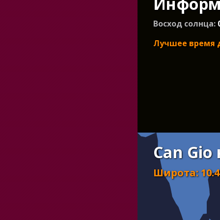
Информа
Восход солнца:
Лучшее время 
Can Gio
Широта
:
10.