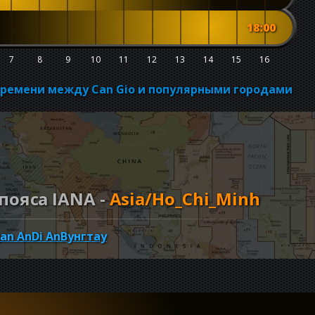
18:00
7
8
9
10
11
12
13
14
15
16
времени между Can Gio и популярными городами
пояса IANA -
Asia/Ho_Chi_Minh
an An
Di An
Вунгтау