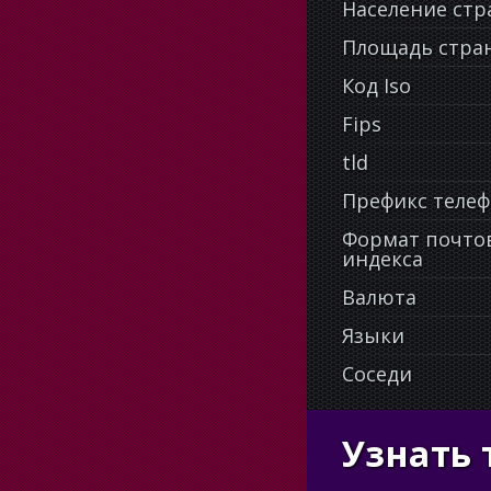
Население ст
Площадь стра
Код Iso
Fips
tld
Префикс теле
Формат почто
индекса
Валюта
Языки
Соседи
Узнать 