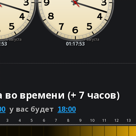
6 августа
7 августа
:54
01:17:54
а во времени
(
+
7 часов
)
у вас будет
00
18:00
3
4
5
6
7
8
9
10
11
12
13