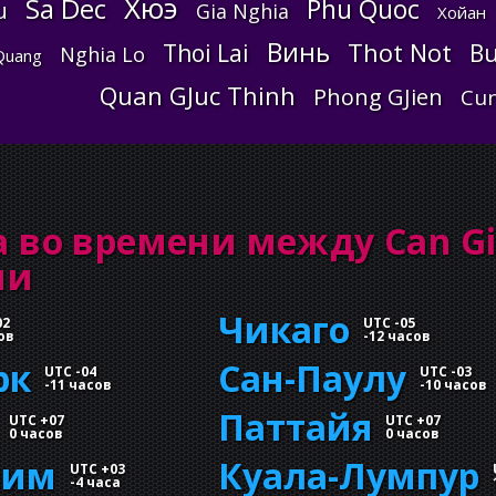
Хюэ
Sa Dec
Phu Quoc
u
Gia Nghia
Хойан
Винь
Thot Not
Thoi Lai
Bu
Nghia Lo
Quang
Quan GJuc Thinh
Phong GJien
Cu
 во времени между Can G
ми
Чикаго
02
UTC -05
ов
-
12 часов
рк
Сан-Паулу
UTC -04
UTC -03
-
11 часов
-
10 часов
Паттайя
UTC +07
UTC +07
0 часов
0 часов
лим
Куала-Лумпур
UTC +03
-
4 часа