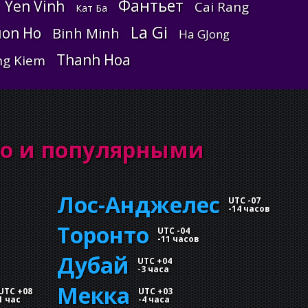
Фантьет
Yen Vinh
Cai Rang
Кат Ба
La Gi
on Ho
Binh Minh
Ha GJong
Thanh Hoa
ng Kiem
io и популярными
Лос-Анджелес
UTC -07
-
14 часов
Торонто
UTC -04
-
11 часов
Дубай
UTC +04
-
3 часа
Мекка
UTC +08
UTC +03
1 час
-
4 часа