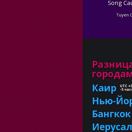
Song Ca
Tuyen 
Разница
города
Каир
UTC +
-
5 час
Нью-Йо
Бангкок
Иеруса