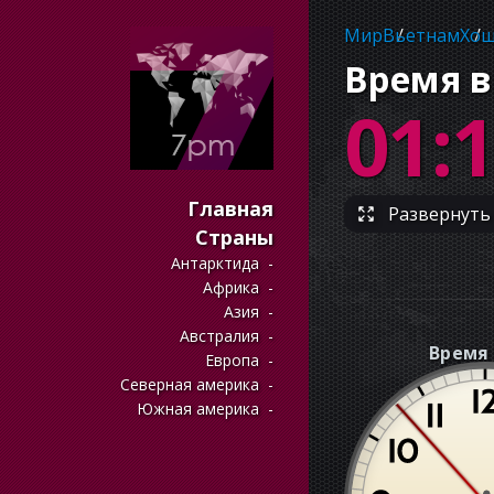
Мир
Вьетнам
Хо
Время в
01:
Главная
Развернуть 
Страны
Антарктида
Африка
Азия
Австралия
Время 
Европа
Северная америка
Южная америка