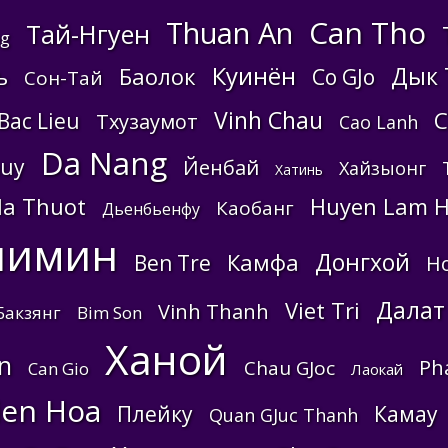
Can Tho
Thuan An
Тай-Нгуен
g
Куинён
Дык 
ь
Баолок
Co GJo
Сон-Тай
Vinh Chau
C
Bac Lieu
Тхузаумот
Cao Lanh
Da Nang
huy
Йенбай
Хайзыонг
Хатинь
a Thuot
Huyen Lam 
Каобанг
Дьенбьенфу
шимин
Донгхой
Камфа
Ben Tre
Ho
Далат
Viet Tri
Vinh Thanh
Бакзянг
Bim Son
Ханой
n
Ph
Chau GJoc
Can Gio
Лаокай
ien Hoa
Плейку
Камау
Quan GJuc Thanh