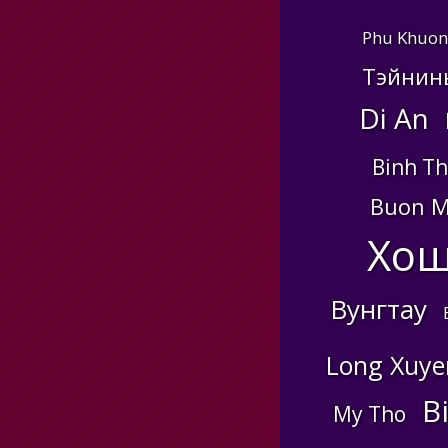
Phu Khuon
Тэйнин
Di An
Binh T
Buon M
Хо
Вунгтау
Long Xuye
B
My Tho