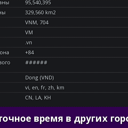
раны
95,540,395
ны
329,560 km2
VNM, 704
VM
.vn
фона
+84
вого
######
Dong (VND)
vi, en, fr, zh, km
CN, LA, KH
точное время в других гор