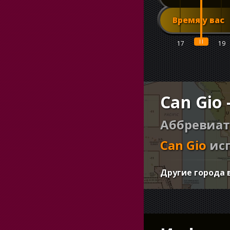
Время у вас
17
18
19
Can Gio
Аббревиат
Can Gio
исп
Другие города 