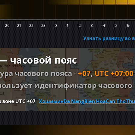
20
21
22
23
0
1
2
3
4
5
6
Узнать разницу во 
 — часовой пояс
ура часового пояса -
+07
,
UTC +07:00
ользует идентификатор часового 
в зоне UTC
+07
Хошимин
Da Nang
Bien Hoa
Can Tho
Thu