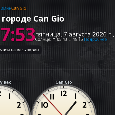
шимин
Can Gio
 городе Can Gio
17:54
пятница, 7 августа 2026 г.
Солнце
: ↑
05:43
↓
18:15
Подробнее
часы на весь экран
у вас
Can Gio