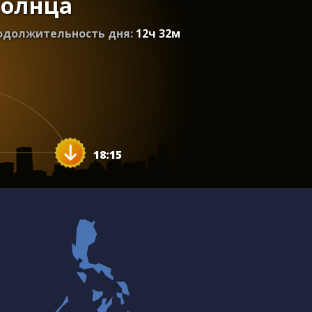
солнца
одолжительность дня:
12
ч
32
м
18:15