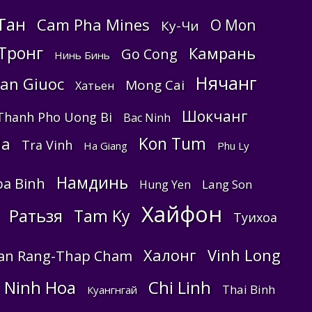
Тан
Cam Pha Mines
O Mon
Ку-Чи
Тронг
Камрань
Go Cong
Нинь Бинь
Нячанг
an Giuoc
Mong Cai
Хатьен
Шокчанг
Thanh Pho Uong Bi
Bac Ninh
Kon Tum
Ha
Tra Vinh
Ha Giang
Phu Ly
Намдинь
a Binh
Lang Son
Hung Yen
Хайфон
Ратьзя
Tam Ky
Туихоа
Халонг
Vinh Long
an Rang-Thap Cham
Ninh Hoa
Chi Linh
Thai Binh
Куангнгай