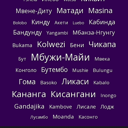
Masina
Матади
Мвене-Диту
Кинду
Кабинда
Акети
Bolobo
Luebo
Бандунду
Мбанза-Нгунгу
Yangambi
Kolwezi
Чикапа
Бени
Bukama
Мбужи-Майи
Бут
Мвека
Бутембо
Конголо
Bulungu
Mushie
Ликаси
Гома
Basoko
Kabalo
Кананга
Кисангани
Inongo
Gandajika
Лисале
Kambove
Лодж
Moanda
Касонго
Лусамбо