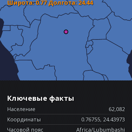
Широта
:
0.77
Долгота
:
24.44
Ключевые факты
Население
62,082
Координаты
0.76755, 24.43973
Часовой пояс
Africa/Lubumbashi