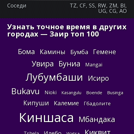
Соседи
TZ, CF, SS, RW, ZM, BI,
UG, CG, AO
Узнать точное время в других
городах — Заир топ 100
Бома
Камины
Гемене
Бумба
Увира
Буниа
Mangai
Лубумбаши
Исиро
Bukavu
Nioki
Boende
Businga
Kasangulu
Кипуши
Калемие
Гбадолите
Киншаса
Мбандака
Киквит
Илебо
Tshela
Watsa