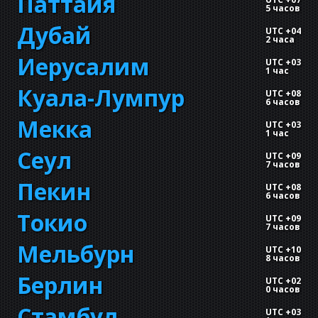
Паттайя
5 часов
Дубай
UTC +04
2 часа
Иерусалим
UTC +03
1 час
Куала-Лумпур
UTC +08
6 часов
Мекка
UTC +03
1 час
Сеул
UTC +09
7 часов
Пекин
UTC +08
6 часов
Токио
UTC +09
7 часов
Мельбурн
UTC +10
8 часов
Берлин
UTC +02
0 часов
Стамбул
UTC +03