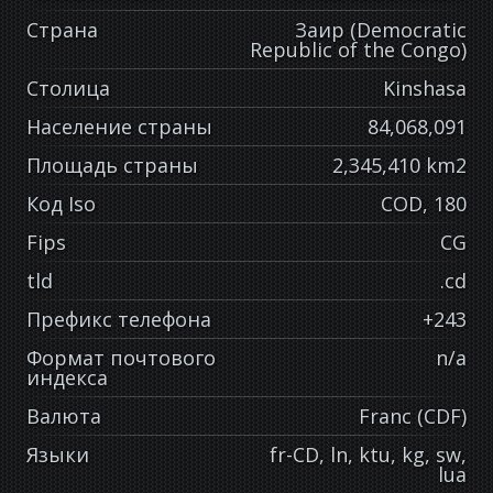
Страна
Заир (Democratic
Republic of the Congo)
Столица
Kinshasa
Население страны
84,068,091
Площадь страны
2,345,410 km2
Код Iso
COD, 180
Fips
CG
tld
.cd
Префикс телефона
+243
Формат почтового
n/a
индекса
Валюта
Franc (CDF)
Языки
fr-CD, ln, ktu, kg, sw,
lua