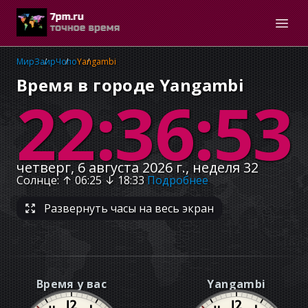
Мир
Заир
Чопо
Yangambi
Время в городе Yangambi
22:36:54
четверг, 6 августа 2026 г., неделя 32
Солнце
: ↑
06:25
↓
18:33
Подробнее
Развернуть часы на весь экран
Время у вас
Yangambi