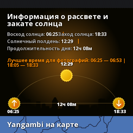
Информация о рассвете и
закате солнца
Восход солнца:
06:25
Заход солнца:
18:33
Солнечный полдень:
12:29
Продолжительность дня:
12
ч
08
м
Лучшее время для фотографий
:
06:25
—
06:53
|
12:29
18:05
—
18:33
12
ч
08
м
06:25
18:33
Yangambi на карте