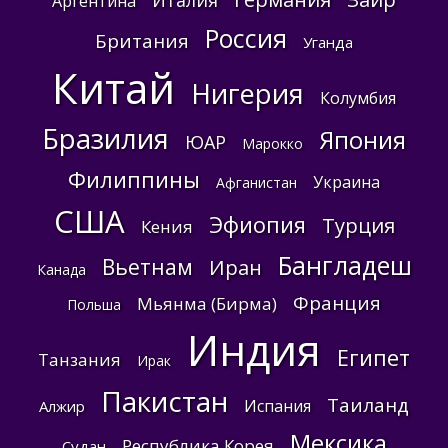
Италия
Аргентина
Россия
Британия
Уганда
Китай
Нигерия
Колумбия
Бразилия
Япония
ЮАР
Марокко
Филиппины
Украина
Афганистан
США
Эфиопия
Турция
Кения
Бангладеш
Вьетнам
Иран
Канада
Франция
Мьянма (Бирма)
Польша
Индия
Египет
Танзания
Ирак
Пакистан
Таиланд
Испания
Алжир
Мексика
Республика Корея
Судан