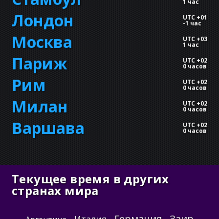
1 час
Лондон
UTC +01
-
1 час
Москва
UTC +03
1 час
Париж
UTC +02
0 часов
Рим
UTC +02
0 часов
Милан
UTC +02
0 часов
Варшава
UTC +02
0 часов
Текущее время в других
странах мира
Германия
Заир