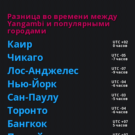
Разница во времени между
Yangambi и популярными
городами
Каир
UTC +02
0 часов
Чикаго
UTC -05
-
7 часов
Лос-Анджелес
UTC -07
-
9 часов
Нью-Йорк
UTC -04
-
6 часов
Сан-Паулу
UTC -03
-
5 часов
Торонто
UTC -04
-
6 часов
Бангкок
UTC +07
5 часов
UTC +07