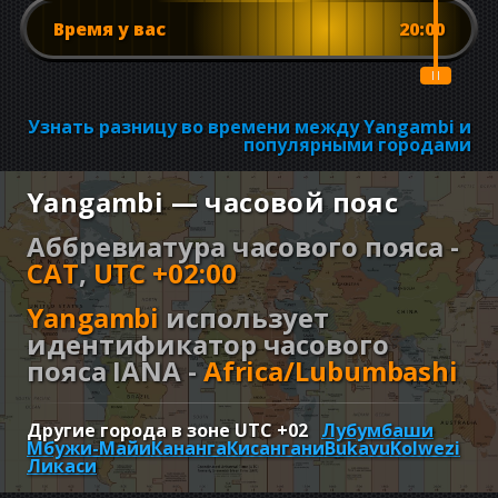
Время у вас
20:00
Узнать разницу во времени между Yangambi и
популярными городами
Yangambi — часовой пояс
Аббревиатура часового пояса -
CAT
,
UTC +02:00
Yangambi
использует
идентификатор часового
пояса IANA -
Africa/Lubumbashi
Другие города в зоне UTC
+02
Лубумбаши
Мбужи-Майи
Кананга
Кисангани
Bukavu
Kolwezi
Ликаси