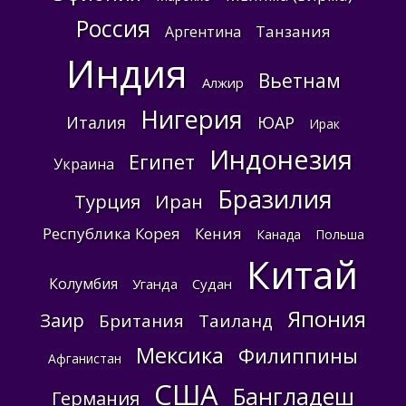
Россия
Танзания
Аргентина
Индия
Вьетнам
Алжир
Нигерия
Италия
ЮАР
Ирак
Индонезия
Египет
Украина
Бразилия
Турция
Иран
Республика Корея
Кения
Канада
Польша
Китай
Колумбия
Уганда
Судан
Япония
Заир
Британия
Таиланд
Мексика
Филиппины
Афганистан
США
Бангладеш
Германия