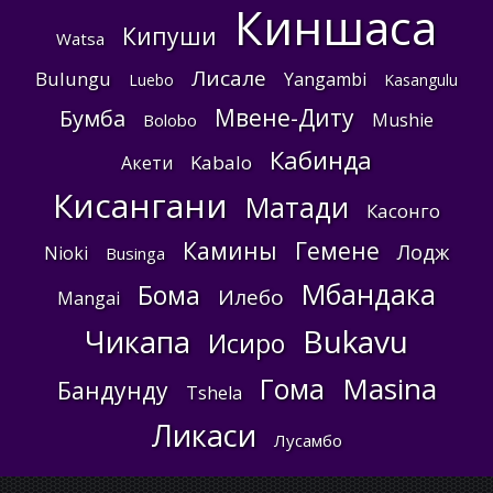
Киншаса
Кипуши
Watsa
Лисале
Bulungu
Yangambi
Luebo
Kasangulu
Мвене-Диту
Бумба
Mushie
Bolobo
Кабинда
Kabalo
Акети
Кисангани
Матади
Касонго
Камины
Гемене
Лодж
Nioki
Businga
Мбандака
Бома
Илебо
Mangai
Bukavu
Чикапа
Исиро
Masina
Гома
Бандунду
Tshela
Ликаси
Лусамбо