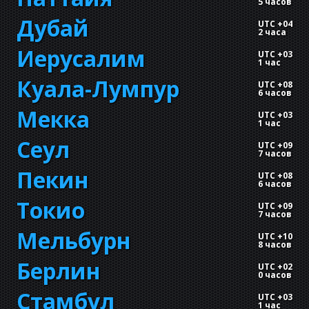
5 часов
Дубай
UTC +04
2 часа
Иерусалим
UTC +03
1 час
Куала-Лумпур
UTC +08
6 часов
Мекка
UTC +03
1 час
Сеул
UTC +09
7 часов
Пекин
UTC +08
6 часов
Токио
UTC +09
7 часов
Мельбурн
UTC +10
8 часов
Берлин
UTC +02
0 часов
Стамбул
UTC +03
1 час