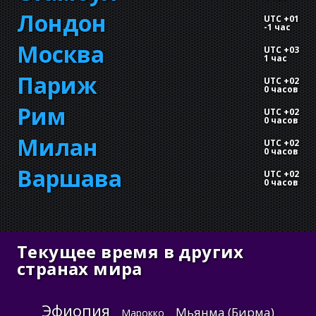
Лондон
UTC +01
-
1 час
Москва
UTC +03
1 час
Париж
UTC +02
0 часов
Рим
UTC +02
0 часов
Милан
UTC +02
0 часов
Варшава
UTC +02
0 часов
Текущее время в других
странах мира
Эфиопия
Мьянма (Бирма)
Марокко