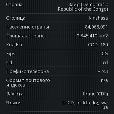
Страна
Заир (Democratic
Republic of the Congo)
Столица
Kinshasa
Население страны
84,068,091
Площадь страны
2,345,410 km2
Код Iso
COD, 180
Fips
CG
tld
.cd
Префикс телефона
+243
Формат почтового
n/a
индекса
Валюта
Franc (CDF)
Языки
fr-CD, ln, ktu, kg, sw,
lua