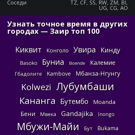
Соседи
TZ, CF, SS, RW, ZM, BI,
UG, CG, AO
Узнать точное время в других
городах — Заир топ 100
Киквит
Увира
Кинду
Конголо
Буниа
Калемие
Basoko
Boende
Мбанза-Нгунгу
Kambove
Гбадолите
Лубумбаши
Kolwezi
Кананга
Бутембо
Moanda
Gandajika
Бени
Мвека
Inongo
Мбужи-Майи
Bukama
Бут