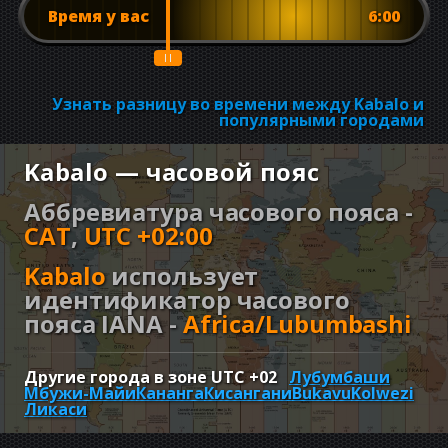
Время у вас
6:00
Узнать разницу во времени между Kabalo и
популярными городами
Kabalo — часовой пояс
Аббревиатура часового пояса -
CAT
,
UTC +02:00
Kabalo
использует
идентификатор часового
пояса IANA -
Africa/Lubumbashi
Другие города в зоне UTC
+02
Лубумбаши
Мбужи-Майи
Кананга
Кисангани
Bukavu
Kolwezi
Ликаси