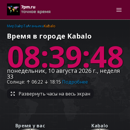
Мир
Заир
Танганьика
Kabalo
Время в городе Kabalo
08:39:48
понедельник, 10 августа 2026 г., неделя
33
Солнце
: ↑
06:22
↓
18:15
Подробнее
Развернуть часы на весь экран
Время у вас
Kabalo