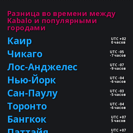
Разница во времени между
Kabalo и популярными
городами
Каир
UTC +02
0 часов
Чикаго
UTC -05
-
7 часов
Лос-Анджелес
UTC -07
-
9 часов
Нью-Йорк
UTC -04
-
6 часов
Сан-Паулу
UTC -03
-
5 часов
Торонто
UTC -04
-
6 часов
Бангкок
UTC +07
5 часов
Паттайя
UTC +07