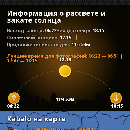
Информация о рассвете и
закате солнца
Восход солнца:
06:22
Заход солнца:
18:15
Солнечный полдень:
12:19
Продолжительность дня:
11
ч
53
м
Лучшее время для фотографий
:
06:22
—
06:51
|
12:19
17:47
—
18:15
11
ч
53
м
06:22
18:15
Kabalo на карте
Широта
:
-6.05
Долгота
:
26.91