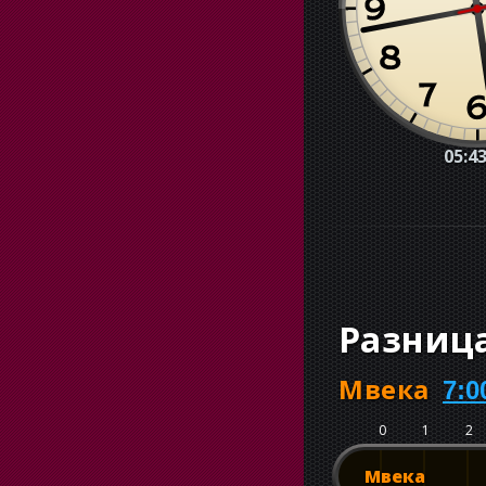
05:43
Разниц
Мвека
7:0
0
1
2
Мвека