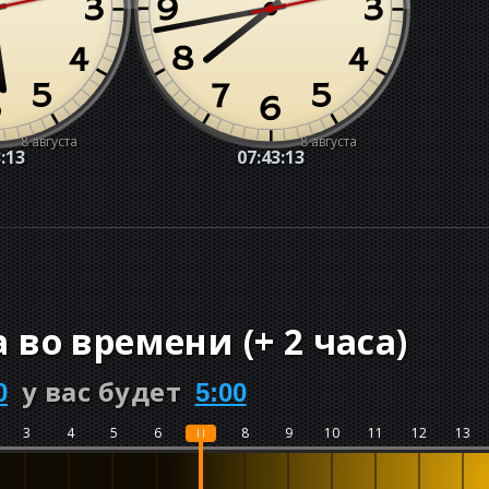
8 августа
8 августа
:14
07:43:14
а во времени
(
+
2 часа
)
у вас будет
0
5:00
3
4
5
6
7
8
9
10
11
12
13