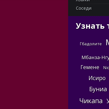
Соседи
Узнать 
Гбадолите
Мбанза-Нг
Гемене
Nio
Исиро
Буниа
Чикапа