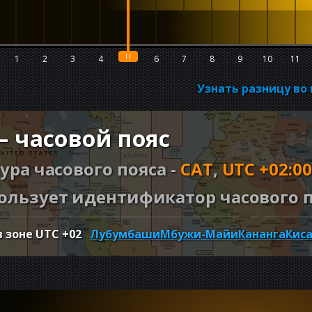
1
2
3
4
5
6
7
8
9
10
11
Узнать разницу во
 часовой пояс
ура часового пояса -
CAT
,
UTC +02:00
ользует идентификатор часового п
в зоне UTC
+02
Лубумбаши
Мбужи-Майи
Кананга
Кис