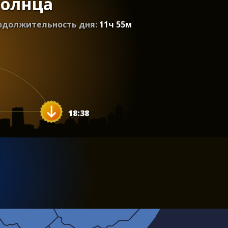
солнца
одолжительность дня:
11
ч
55
м
18:38