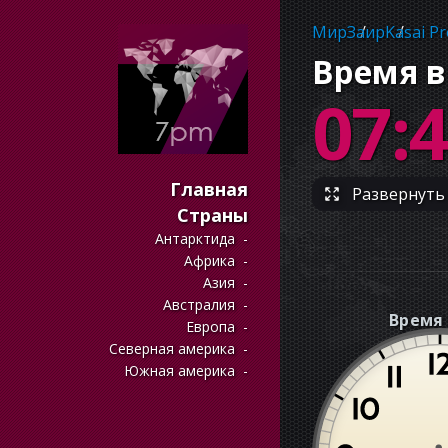
Мир
Заир
Kasai Pr
Время в
07:
Главная
Развернуть 
Страны
Антарктида
Африка
Азия
Австралия
Время 
Европа
Северная америка
Южная америка