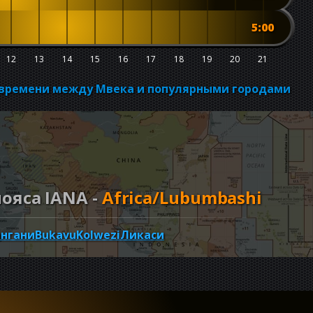
5:00
12
13
14
15
16
17
18
19
20
21
 времени между Мвека и популярными городами
ояса IANA -
Africa/Lubumbashi
ангани
Bukavu
Kolwezi
Ликаси