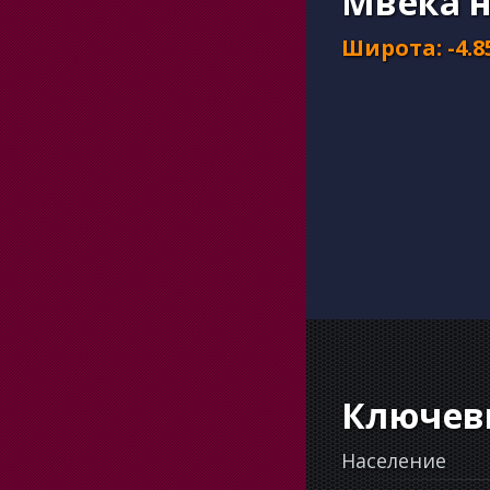
Мвека н
Широта
:
-4.8
Ключев
Население