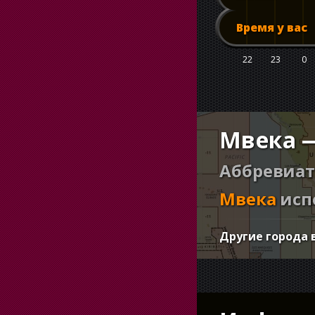
Время у вас
22
23
0
Мвека —
Аббревиат
Мвека
исп
Другие города 