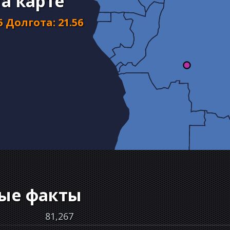
а карте
5
Долгота
:
21.56
ые факты
81,267