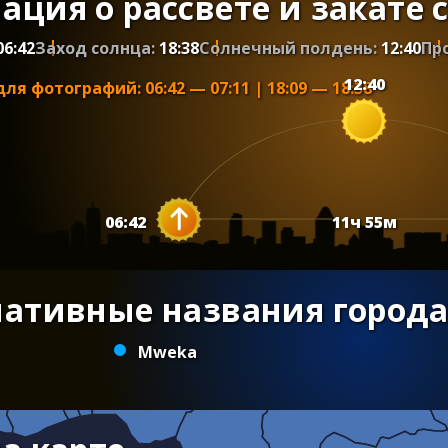
ция о рассвете и закате 
06:42
Заход солнца:
18:38
Солнечный полдень:
12:40
Пр
12:40
для фотографий
:
06:42
—
07:11
|
18:09
—
18:38
06:42
11
ч
55
м
нативные названия города
Mweka