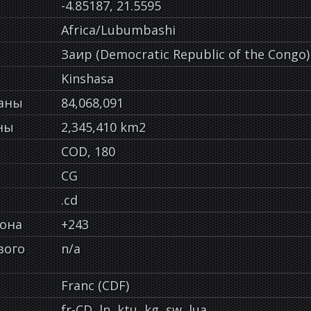
-4.85187, 21.5595
Africa/Lubumbashi
Заир (Democratic Republic of the Congo)
Kinshasa
раны
84,068,091
ны
2,345,410 km2
COD, 180
CG
.cd
фона
+243
вого
n/a
Franc (CDF)
fr-CD, ln, ktu, kg, sw, lua