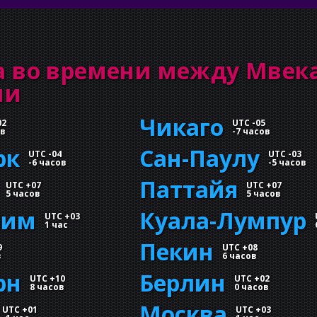
а во времени между Мвек
ми
Чикаго
02
UTC -05
ов
-
7 часов
рк
Сан-Паулу
UTC -04
UTC -03
-
6 часов
-
5 часов
Паттайя
UTC +07
UTC +07
5 часов
5 часов
лим
Куала-Лумпур
UTC +03
1 час
Пекин
9
UTC +08
в
6 часов
рн
Берлин
UTC +10
UTC +02
8 часов
0 часов
Москва
UTC +01
UTC +03