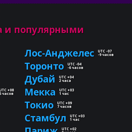
а и популярными
Лос-Анджелес
UTC -07
-
9 часов
Торонто
UTC -04
-
6 часов
Дубай
UTC +04
2 часа
Мекка
UTC +08
UTC +03
6 часов
1 час
Токио
UTC +09
7 часов
Стамбул
UTC +03
1 час
Париж
UTC +02