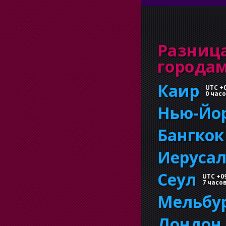
Разниц
города
Каир
UTC +
0 час
Нью-Йо
Бангкок
Иеруса
Сеул
UTC +0
7 часо
Мельбу
Лондон