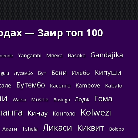
одах — Заир топ 100
Gandajika
Мвека
Basoko
Yangambi
oende
Кипуши
Бени
Илебо
Бут
Лусамбо
gulu
Бутембо
сале
Kambove
Касонго
Kabalo
ни
Гома
Лодж
Mushie
Watsa
Businga
нанга
Kolwezi
Кинду
Конголо
Ликаси
Киквит
Акети
Tshela
Bolobo