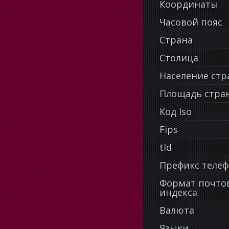
Координаты
Часовой пояс
Страна
Столица
Население ст
Площадь стра
Код Iso
Fips
tld
Префикс теле
Формат почто
индекса
Валюта
Языки