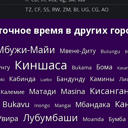
TZ, CF, SS, RW, ZM, BI, UG, CG, AO
точное время в других гор
Мбужи-Майи
Мвене-Диту
Bulungu
B
Киншаса
Бома
унгу
Bukama
Kasan
Кабинда
Бандунду
Камины
Ли
ki
Luebo
Кисанга
Masina
Матади
Калемие
Ка
Bukavu
Мбандака
Inongo
Mangai
Лубумбаши
Увира
Бумба
Moanda