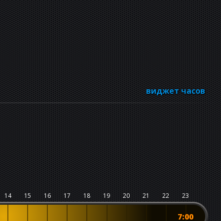
виджет часов
14
15
16
17
18
19
20
21
22
23
7:00