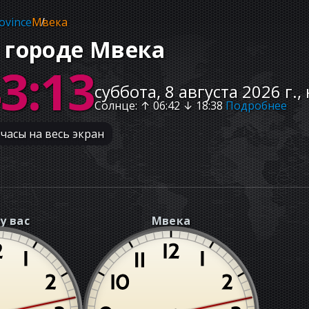
ovince
Мвека
 городе Мвека
43:14
суббота, 8 августа 2026 г.,
Солнце
: ↑
06:42
↓
18:38
Подробнее
часы на весь экран
у вас
Мвека