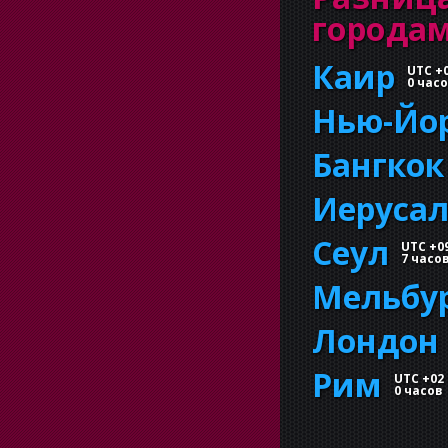
города
Каир
UTC +
0 час
Нью-Йо
Бангкок
Иеруса
Сеул
UTC +0
7 часо
Мельбу
Лондон
Рим
UTC +02
0 часов