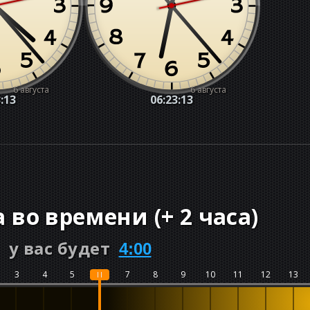
6 августа
6 августа
:14
06:23:14
а во времени
(
+
2 часа
)
у вас будет
4:00
3
4
5
6
7
8
9
10
11
12
13