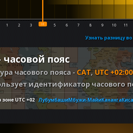
1
2
3
4
5
6
7
8
9
10
11
Узнать разницу в
 часовой пояс
ура часового пояса -
CAT
,
UTC +02:00
льзует идентификатор часового по
в зоне UTC
+02
Лубумбаши
Мбужи-Майи
Кананга
Кис