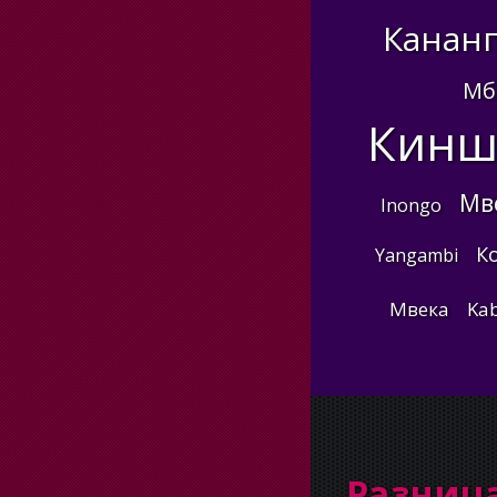
Кананг
Мб
Кинш
Мв
Inongo
К
Yangambi
Мвека
Ka
Разниц