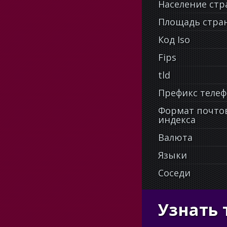
Население ст
Площадь стра
Код Iso
Fips
tld
Префикс теле
Формат почто
индекса
Валюта
Языки
Соседи
Узнать 