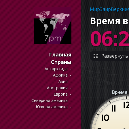
Мир
Заир
Верхнее
Время в
06:
Главная
Развернуть 
Страны
Антарктида
Африка
Азия
Австралия
Время 
Европа
Северная америка
Южная америка