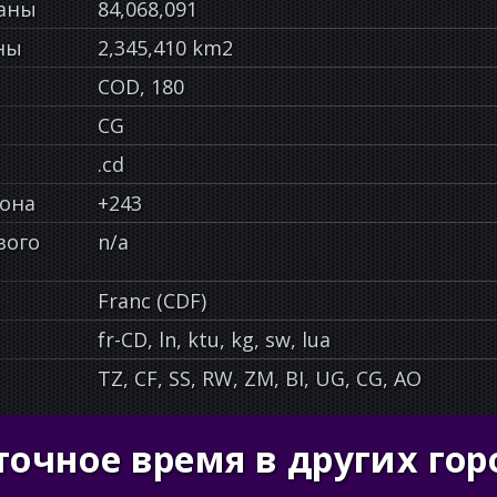
раны
84,068,091
ны
2,345,410 km2
COD, 180
CG
.cd
фона
+243
вого
n/a
Franc (CDF)
fr-CD, ln, ktu, kg, sw, lua
TZ, CF, SS, RW, ZM, BI, UG, CG, AO
точное время в других гор