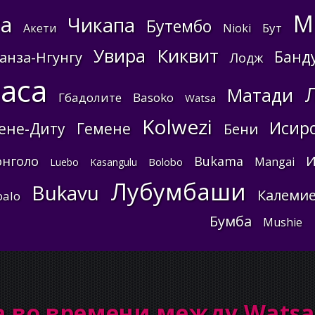
М
а
Чикапа
Бутембо
Бут
Акети
Nioki
Киквит
Увира
Банд
анза-Нгунгу
Лодж
аса
Матади
Гбадолите
Basoko
Watsa
Kolwezi
Исир
ене-Диту
Гемене
Бени
И
онголо
Bukama
Mangai
Bolobo
Luebo
Kasangulu
Лубумбаши
Bukavu
Калеми
balo
Бумба
Mushie
а во времени между Wats