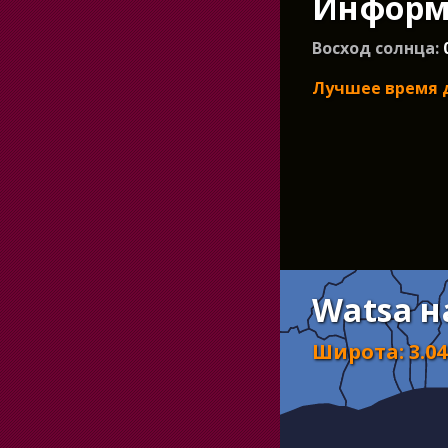
Информа
Восход солнца:
Лучшее время 
Watsa н
Широта
:
3.04