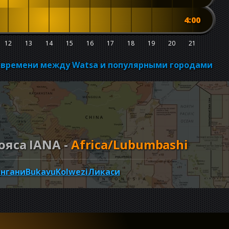
4:00
12
13
14
15
16
17
18
19
20
21
о времени между Watsa и популярными городами
яса IANA -
Africa/Lubumbashi
ангани
Bukavu
Kolwezi
Ликаси