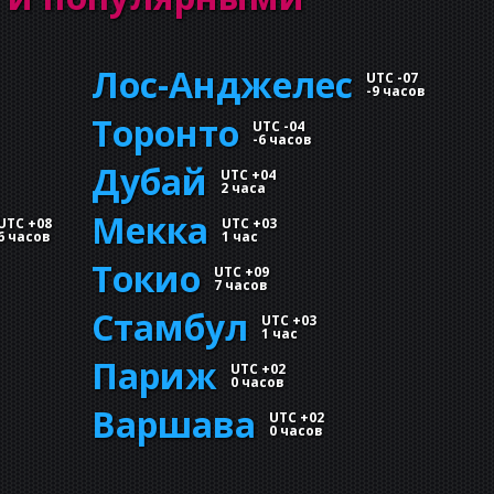
Лос-Анджелес
UTC -07
-
9 часов
Торонто
UTC -04
-
6 часов
Дубай
UTC +04
2 часа
Мекка
UTC +08
UTC +03
6 часов
1 час
Токио
UTC +09
7 часов
Стамбул
UTC +03
1 час
Париж
UTC +02
0 часов
Варшава
UTC +02
0 часов