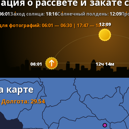
ция о рассвете и закате 
06:01
Заход солнца:
18:16
Солнечный полдень:
12:09
Пр
12:09
для фотографий
:
06:01
—
06:30
|
17:47
—
18:16
06:01
12
ч
14
м
а карте
Долгота
:
29.54