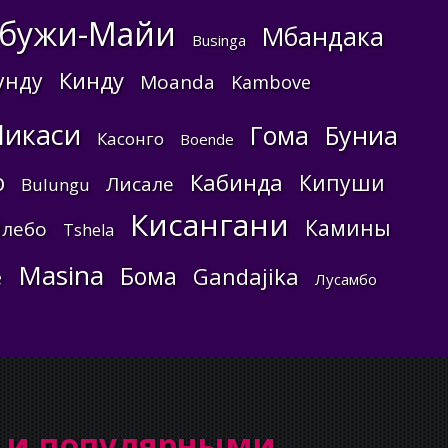
бужи-Майи
Мбандака
Businga
Кинду
унду
Moanda
Kambove
Ликаси
Гома
Буниа
Касонго
Boende
о
Кабинда
Кипуши
Лисале
Bulungu
Кисангани
Камины
лебо
Tshela
Masina
Бома
Gandajika
е
Лусамбо
a и популярными