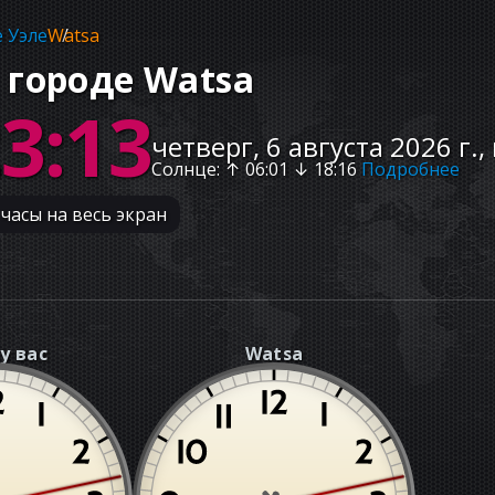
 Уэле
Watsa
 городе Watsa
23:14
четверг, 6 августа 2026 г.,
Солнце
: ↑
06:01
↓
18:16
Подробнее
часы на весь экран
у вас
Watsa