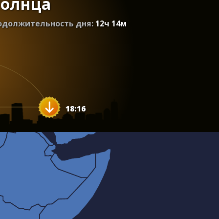
солнца
одолжительность дня:
12
ч
14
м
18:16