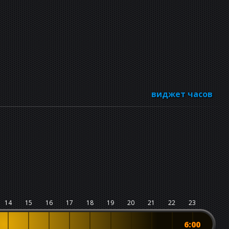
виджет часов
14
15
16
17
18
19
20
21
22
23
6:00