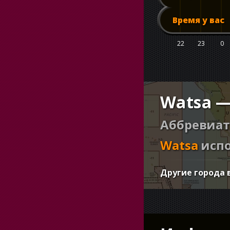
Время у вас
22
23
0
Watsa —
Аббревиат
Watsa
испо
Другие города 