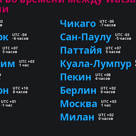
ми
Чикаго
02
UTC -05
ов
-
7 часов
рк
Сан-Паулу
UTC -04
UTC -03
-
6 часов
-
5 часов
Паттайя
UTC +07
UTC +07
5 часов
5 часов
лим
Куала-Лумпур
UTC +03
1 час
Пекин
9
UTC +08
в
6 часов
рн
Берлин
UTC +10
UTC +02
8 часов
0 часов
Москва
UTC +01
UTC +03
-
1 час
1 час
Милан
UTC +02
0 часов