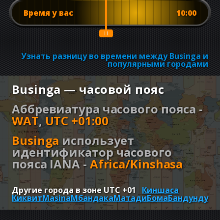
Время у вас
10:00
Узнать разницу во времени между Businga и
популярными городами
Businga — часовой пояс
Аббревиатура часового пояса -
WAT
,
UTC +01:00
Businga
использует
идентификатор часового
пояса IANA -
Africa/Kinshasa
Другие города в зоне UTC
+01
Киншаса
Киквит
Masina
Мбандака
Матади
Бома
Бандунду