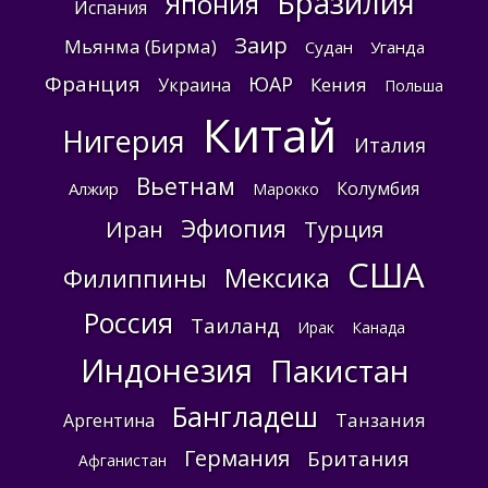
Бразилия
Япония
Испания
Заир
Мьянма (Бирма)
Судан
Уганда
Франция
ЮАР
Кения
Украина
Польша
Китай
Нигерия
Италия
Вьетнам
Колумбия
Алжир
Марокко
Эфиопия
Иран
Турция
США
Мексика
Филиппины
Россия
Таиланд
Ирак
Канада
Индонезия
Пакистан
Бангладеш
Танзания
Аргентина
Германия
Британия
Афганистан