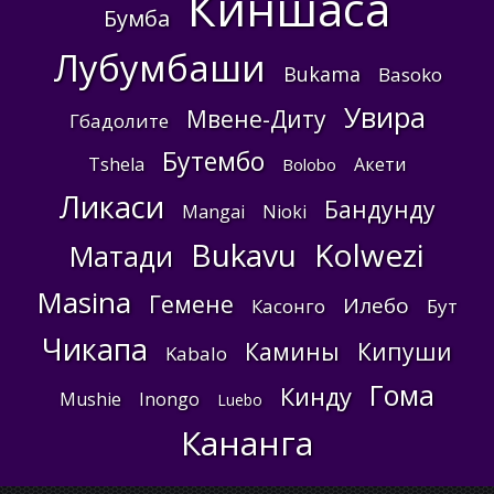
Киншаса
Бумба
Лубумбаши
Bukama
Basoko
Увира
Мвене-Диту
Гбадолите
Бутембо
Tshela
Акети
Bolobo
Ликаси
Бандунду
Mangai
Nioki
Bukavu
Kolwezi
Матади
Masina
Гемене
Илебо
Касонго
Бут
Чикапа
Камины
Кипуши
Kabalo
Гома
Кинду
Mushie
Inongo
Luebo
Кананга