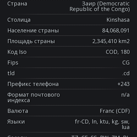
Страна
Заир (Democratic
Republic of the Congo)
Столица
Kinshasa
Население страны
84,068,091
Площадь страны
2,345,410 km2
Код Iso
COD, 180
Fips
CG
tld
.cd
Префикс телефона
+243
Формат почтового
n/a
индекса
Валюта
Franc (CDF)
Языки
fr-CD, ln, ktu, kg, sw,
lua