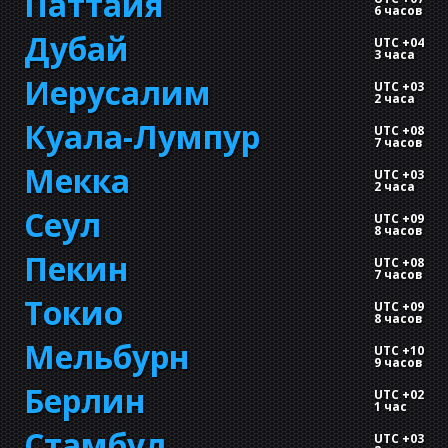
Паттайя
6 часов
Дубай
UTC +04
3 часа
Иерусалим
UTC +03
2 часа
Куала-Лумпур
UTC +08
7 часов
Мекка
UTC +03
2 часа
Сеул
UTC +09
8 часов
Пекин
UTC +08
7 часов
Токио
UTC +09
8 часов
Мельбурн
UTC +10
9 часов
Берлин
UTC +02
1 час
Стамбул
UTC +03