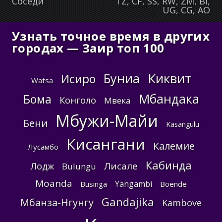
Соседи
TZ, CF, SS, RW, ZM, BI,
UG, CG, AO
Узнать точное время в других
городах — Заир топ 100
Киквит
Буниа
Исиро
Watsa
Мбандака
Бома
Конголо
Мвека
Мбужи-Майи
Бени
Kasangulu
Кисангани
Калемие
Лусамбо
Кабинда
Лисале
Лодж
Bulungu
Moanda
Yangambi
Businga
Boende
Gandajika
Мбанза-Нгунгу
Kambove