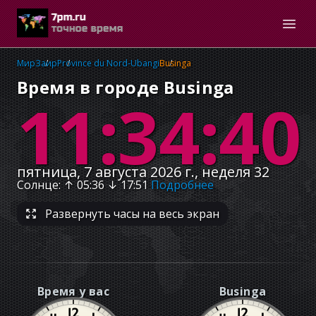
Мир
Заир
Province du Nord-Ubangi
Businga
Время в городе Businga
11:34:41
пятница, 7 августа 2026 г., неделя 32
Солнце
: ↑
05:36
↓
17:51
Подробнее
Развернуть часы на весь экран
Время у вас
Businga