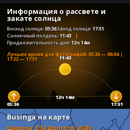
Информация о рассвете и
закате солнца
Восход солнца:
05:36
Заход солнца:
17:51
Солнечный полдень:
11:43
Продолжительность дня:
12
ч
14
м
Лучшее время для фотографий
:
05:36
—
06:04
|
11:43
17:22
—
17:51
12
ч
14
м
05:36
17:51
Businga на карте
Широта
:
3.34
Долгота
:
20.89