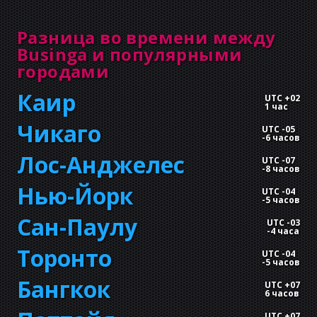
Разница во времени между
Businga и популярными
городами
Каир
UTC +02
1 час
Чикаго
UTC -05
-
6 часов
Лос-Анджелес
UTC -07
-
8 часов
Нью-Йорк
UTC -04
-
5 часов
Сан-Паулу
UTC -03
-
4 часа
Торонто
UTC -04
-
5 часов
Бангкок
UTC +07
6 часов
UTC +07