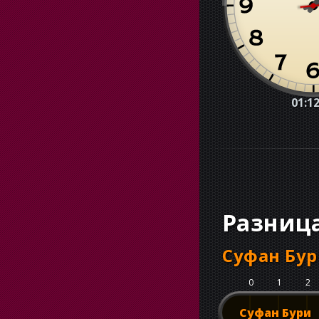
01:12
Разниц
Суфан Бу
0
1
2
Суфан Бури