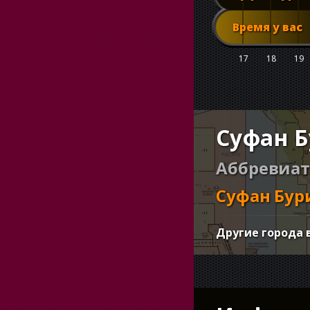
Время у вас
17
18
19
Суфан Б
Аббревиат
Суфан Бур
Другие города 