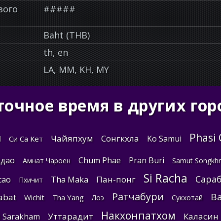
вого
#####
Baht (THB)
th, en
LA, MM, KH, MY
точное время в других гор
Phasi
и
Чайяпхум
Сонгкхла
Ko Samui
Си Са Кет
адао
Chum Phae
Pran Buri
Амнат Чароен
Samut Songkh
Si Racha
Сара
Пан-понг
сао
Tha Maka
Пхичит
Ратчабури
Ba
abat
Wichit
Tha Yang
Лоэ
Сукхотай
Накхонпатхом
Уттарадит
Каласин
 Sarakham