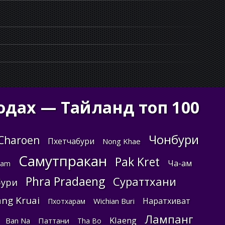
одах — Тайланд топ 100
Чонбури
 Charoen
Пхетчабури
Nong Khae
Самутпракан
Pak Kret
Ча-ам
ram
Phra Pradaeng
Сураттхани
бури
ng Kruai
Наратхиват
Wichian Buri
Пхотхарам
Лампанг
Klaeng
Ban Na
Паттани
Tha Bo