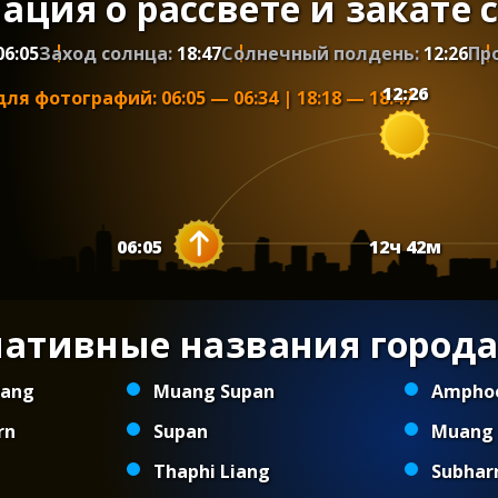
ция о рассвете и закате 
06:05
Заход солнца:
18:47
Солнечный полдень:
12:26
Пр
12:26
для фотографий
:
06:05
—
06:34
|
18:18
—
18:47
06:05
12
ч
42
м
нативные названия города
iang
Muang Supan
Amphoe
rn
Supan
Muang 
Thaphi Liang
Subhar