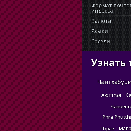
Формат почто
индекса
Валюта
Языки
Соседи
Узнать 
Чантхабур
Аюттхая
С
Чачоенг
Phra Phutth
Maha
Пхрае