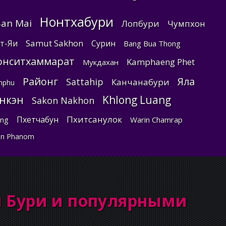
Нонтхабури
an Mai
Лопбури
Чумпхон
Samut Sakhon
т-Яи
Сурин
Bang Bua Thong
онситхаммарат
Kamphaeng Phet
Мукдахан
Районг
Яла
Sattahip
Канчанабури
mphu
нкэн
Khlong Luang
Sakon Nakhon
Пхитсанулок
Пхетчабун
ng
Warin Chamrap
n Phanom
н Бури и популярными