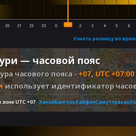
20
21
22
23
0
1
2
3
4
5
6
Узнать разницу во вре
ури — часовой пояс
ура часового пояса -
+07
,
UTC +07:00
и
использует идентификатор часово
в зоне UTC
+07
Ханой
Бангкок
Хайфон
Самутпракан
Х