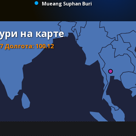
Mueang Suphan Buri
ури на карте
47
Долгота
:
100.12