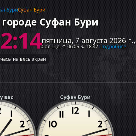
ханбури
Суфан Бури
 городе Суфан Бури
12:15
пятница, 7 августа 2026 г.
Солнце
: ↑
06:05
↓
18:47
Подробнее
часы на весь экран
у вас
Суфан Бури