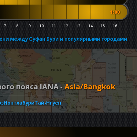
1:00
7
8
9
10
11
12
13
14
15
16
мени между Суфан Бури и популярными городами
го пояса IANA -
Asia/Bangkok
юэ
Нонтхабури
Тай-Нгуен