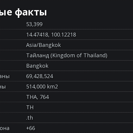
ые факты
53,399
14.47418, 100.12218
Asia/Bangkok
Тайланд (Kingdom of Thailand)
Bangkok
раны
69,428,524
ны
514,000 km2
THA, 764
TH
.th
фона
+66