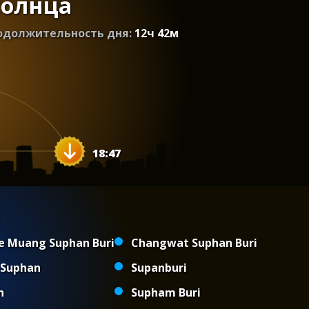
солнца
одолжительность дня:
12
ч
42
м
18:47
 Muang Suphan Buri
Changwat Suphan Buri
Suphan
Supanburi
n
Supham Buri