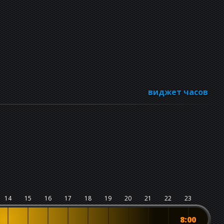
виджет часов
14
15
16
17
18
19
20
21
22
23
8:00