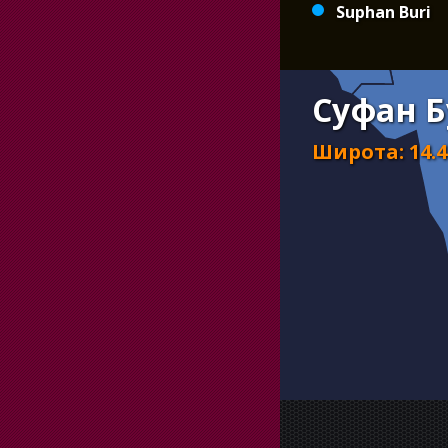
Suphan Buri
Суфан Б
Широта
:
14.