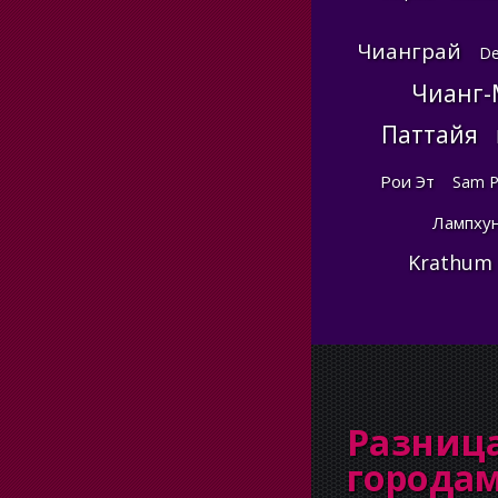
Чианграй
De
Чианг-
Паттайя
Рои Эт
Sam P
Лампху
Krathum
Разниц
города