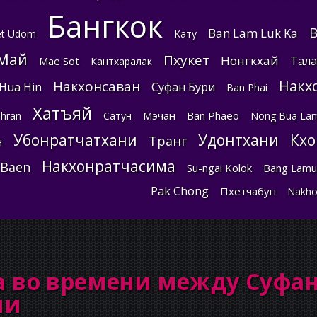
Бангкок
B
Ban Lam Luk Ka
t Udom
Кату
Май
Пхукет
Нонгкхай
Тала
Mae Sot
Кантхаралак
Накх
Накхонсаван
Hua Hin
Суфан Бури
Ban Phai
Хатъяй
Мэчан
Ban Phaeo
hran
Сатун
Nong Bua La
Убонратчатхани
Удонтхани
Кхо
Транг
н
Накхонратчасима
 Baen
Su-ngai Kolok
Bang Lamu
Pak Chong
Пхетчабун
Nakho
а во времени между Суфа
ми