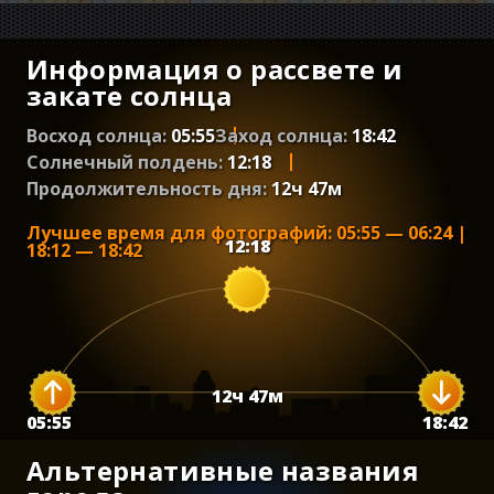
Информация о рассвете и
закате солнца
Восход солнца:
05:55
Заход солнца:
18:42
Солнечный полдень:
12:18
Продолжительность дня:
12
ч
47
м
Лучшее время для фотографий
:
05:55
—
06:24
|
12:18
18:12
—
18:42
12
ч
47
м
05:55
18:42
Альтернативные названия