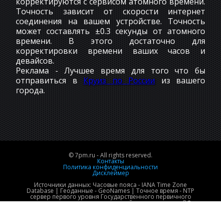
корректируются с сервисом атомного времени.
Точность зависит от скорости интернет
соединения на вашем устройстве. Точность
может составлять ±0.3 секунды от атомного
времени. В этого достаточно для
корректировки времени ваших часов и
девайсов.
Реклама - Лучшее время для того что бы
отправиться в
Круиз по России
из вашего
города.
© 7pm.ru - All rights reserved.
Контакты
Политика конфиденциальности
Дисклеймер
Источники данных: Часовые пояса - IANA Time Zone
Database | Геоданные - GeoNames | Точное время - NTP
сервер первого уровня Государственного первичного
эталона времени и национальной шкалы времени РФ