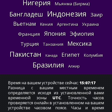
Нигерия
Мьянма (Бирма)
Индонезия
Бангладеш
Заир
Вьетнам
Кения
Аргентина
Украина
Япония
Эфиопия
Франция
Мексика
Турция
Танзания
Пакистан
Египет
Колумбия
Канада
Бразилия
Алжир
Время на вашем устройстве сейчас:
15:07:18
Разница с вашим местным временем
определяется исходя из установленной вами
временной зоны
UTC
. Точность часов
проверяется онлайн в установленном на вашем
устройстве часовом поясе. Часы и время