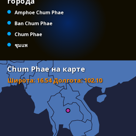
города
Amphoe Chum Phae
Ban Chum Phae
Chum Phae
ชุมแพ
Chum Phae на карте
Широта
:
16.54
Долгота
:
102.10