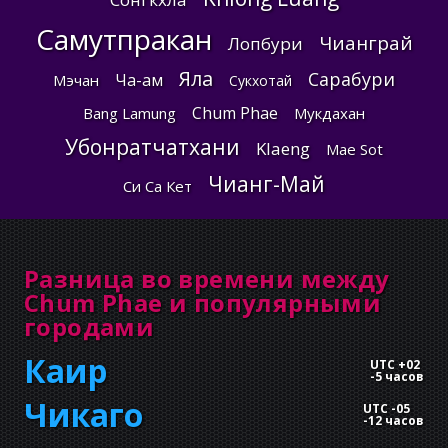
Самутпракан
Чианграй
Лопбури
Яла
Сарабури
Ча-ам
Мэчан
Сукхотай
Chum Phae
Bang Lamung
Мукдахан
Убонратчатхани
Klaeng
Mae Sot
Чианг-Май
Си Са Кет
Разница во времени между
Chum Phae и популярными
городами
Каир
UTC +02
-
5 часов
Чикаго
UTC -05
-
12 часов