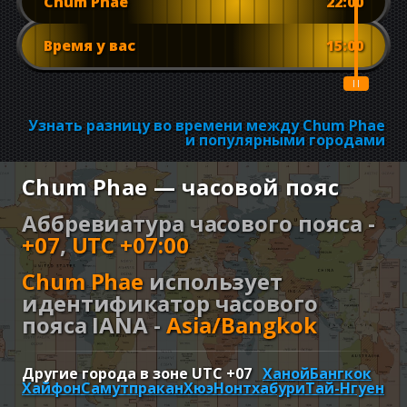
Chum Phae
22:00
Время у вас
15:00
Узнать разницу во времени между Chum Phae
и популярными городами
Chum Phae — часовой пояс
Аббревиатура часового пояса -
+07
,
UTC +07:00
Chum Phae
использует
идентификатор часового
пояса IANA -
Asia/Bangkok
Другие города в зоне UTC
+07
Ханой
Бангкок
Хайфон
Самутпракан
Хюэ
Нонтхабури
Тай-Нгуен