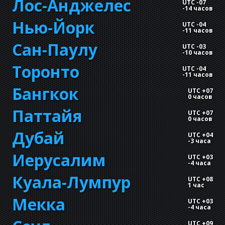
Лос-Анджелес
UTC -07
-
14 часов
Нью-Йорк
UTC -04
-
11 часов
Сан-Паулу
UTC -03
-
10 часов
Торонто
UTC -04
-
11 часов
Бангкок
UTC +07
0 часов
Паттайя
UTC +07
0 часов
Дубай
UTC +04
-
3 часа
Иерусалим
UTC +03
-
4 часа
Куала-Лумпур
UTC +08
1 час
Мекка
UTC +03
-
4 часа
UTC +09