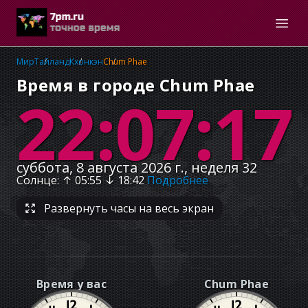
Мир
Тайланд
Кхонкэн
Chum Phae
Время в городе Chum Phae
22:07:18
суббота, 8 августа 2026 г., неделя 32
Солнце
: ↑
05:55
↓
18:42
Подробнее
Развернуть часы на весь экран
Время у вас
Chum Phae