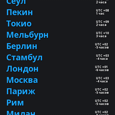
Сеул
2 часа
Пекин
UTC +08
1 час
Токио
UTC +09
2 часа
Мельбурн
UTC +10
3 часа
Берлин
UTC +02
-
5 часов
Стамбул
UTC +03
-
4 часа
Лондон
UTC +01
-
6 часов
Москва
UTC +03
-
4 часа
Париж
UTC +02
-
5 часов
Рим
UTC +02
-
5 часов
Милан
UTC +02