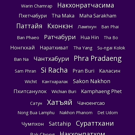
Накхонратчасима
Warin Chamrap
Пхетчабури
Tha Maka
Maha Sarakham
Паттайя
Кхонкэн
Лампхун
Ban Phai
Ратчабури
Hua Hin
Ban Phaeo
Tha Bo
Нонгкхай
Наратхиват
Tha Yang
Su-ngai Kolok
Phra Pradaeng
Чантхабури
Ban Na
Si Racha
Каласин
Pran Buri
Sam Phran
Sakon Nakhon
Wichit
Кантхаралак
Пхитсанулок
Kamphaeng Phet
Wichian Buri
Хатъяй
Чачоенгсао
Сатун
Nong Bua Lamphu
Nakhon Phanom
Det Udom
Сураттхани
Sattahip
Чумпхон
Накхонпатхом
Pak Chong