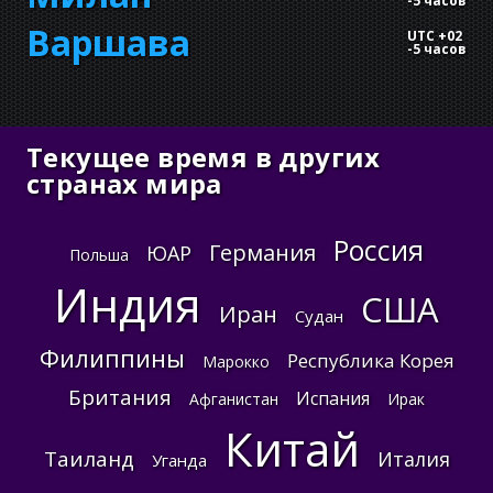
-
5 часов
Варшава
UTC +02
-
5 часов
Текущее время в других
странах мира
Россия
Германия
ЮАР
Польша
Индия
США
Иран
Судан
Филиппины
Республика Корея
Марокко
Британия
Испания
Афганистан
Ирак
Китай
Таиланд
Италия
Уганда