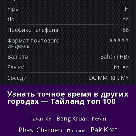
Fips
TH
tld
.th
Префикс телефона
+66
Формат почтового
#####
индекса
Валюта
Baht (THB)
Языки
th, en
Соседи
LA, MM, KH, MY
Узнать точное время в других
городах — Тайланд топ 100
Bang Kruai
Талат-Яи
Пхичит
Pak Kret
Phasi Charoen
Паттани