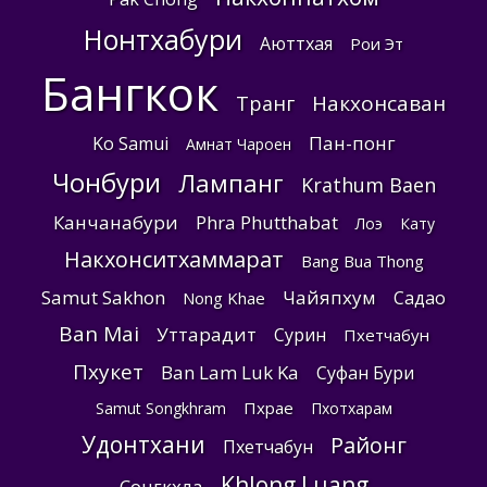
Нонтхабури
Аюттхая
Рои Эт
Бангкок
Накхонсаван
Транг
Пан-понг
Ko Samui
Амнат Чароен
Чонбури
Лампанг
Krathum Baen
Канчанабури
Phra Phutthabat
Лоэ
Кату
Накхонситхаммарат
Bang Bua Thong
Samut Sakhon
Чайяпхум
Садао
Nong Khae
Ban Mai
Уттарадит
Сурин
Пхетчабун
Пхукет
Ban Lam Luk Ka
Суфан Бури
Пхрае
Samut Songkhram
Пхотхарам
Удонтхани
Районг
Пхетчабун
Khlong Luang
Сонгкхла