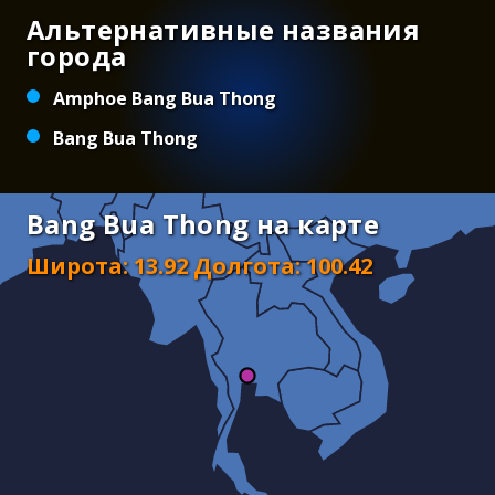
Альтернативные названия
города
Amphoe Bang Bua Thong
Bang Bua Thong
Bang Bua Thong на карте
Широта
:
13.92
Долгота
:
100.42