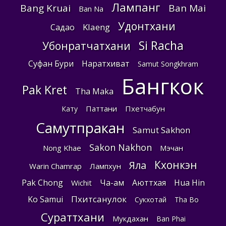
Лампанг
Bang Kruai
Ban Mai
Ban Na
Удонтхани
Klaeng
Садао
Si Racha
Убонратчатхани
Суфан Бури
Наратхиват
Samut Songkhram
Бангкок
Pak Kret
Tha Maka
Паттани
Пхетчабун
Кату
Самутпракан
Samut Sakhon
Sakon Nakhon
Nong Khae
Мэчан
Кхонкэн
Яла
Warin Chamrap
Лампхун
Pak Chong
Ча-ам
Аюттхая
Hua Hin
Wichit
Пхитсанулок
Ko Samui
Сукхотай
Tha Bo
Сураттхани
Мукдахан
Ban Phai