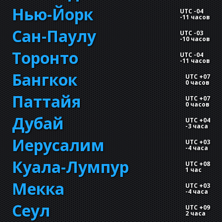
Нью-Йорк
UTC -04
-
11 часов
Сан-Паулу
UTC -03
-
10 часов
Торонто
UTC -04
-
11 часов
Бангкок
UTC +07
0 часов
Паттайя
UTC +07
0 часов
Дубай
UTC +04
-
3 часа
Иерусалим
UTC +03
-
4 часа
Куала-Лумпур
UTC +08
1 час
Мекка
UTC +03
-
4 часа
Сеул
UTC +09
2 часа