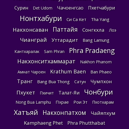
Сурин
Чачоенгсао
Пхетчабури
Det Udom
Нонтхабури
Си Са Кет
Tha Yang
Паттайя
Накхонсаван
Сонгкхла
Лоэ
Чианграй
Уттарадит
Bang Lamung
Phra Pradaeng
Кантхаралак
Sam Phran
Накхонситхаммарат
Nakhon Phanom
Krathum Baen
Ban Phaeo
Амнат Чароен
Транг
Чумпхон
Bang Bua Thong
Сатун
Чонбури
Пхукет
Талат-Яи
Пхичит
Пхрае
Рои Эт
Nong Bua Lamphu
Пхотхарам
Хатъяй
Накхонпатхом
Чайяпхум
Kamphaeng Phet
Phra Phutthabat