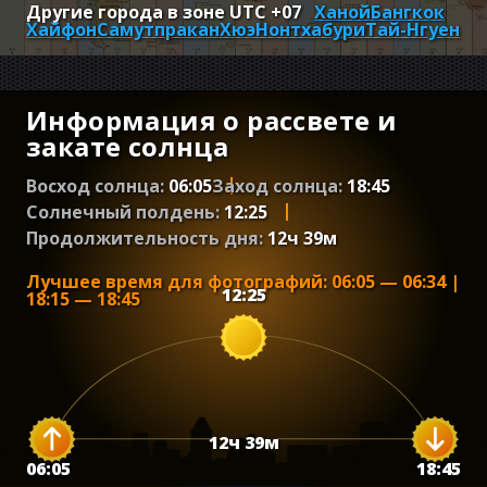
Другие города в зоне UTC
+07
Ханой
Бангкок
Хайфон
Самутпракан
Хюэ
Нонтхабури
Тай-Нгуен
Информация о рассвете и
закате солнца
Восход солнца:
06:05
Заход солнца:
18:45
Солнечный полдень:
12:25
Продолжительность дня:
12
ч
39
м
Лучшее время для фотографий
:
06:05
—
06:34
|
12:25
18:15
—
18:45
12
ч
39
м
06:05
18:45