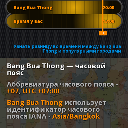
Bang Bua Thong
20:00
Время у вас
13:00
Узнать разницу во времени между Bang Bua
Thong и популярными городами
Bang Bua Thong — часовой
пояс
Аббревиатура часового пояса -
+07
,
UTC +07:00
Bang Bua Thong
использует
идентификатор часового
пояса IANA -
Asia/Bangkok