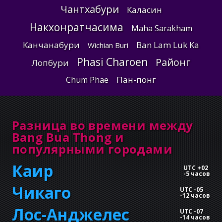
Чантхабури
Каласин
Накхонратчасима
Maha Sarakham
Канчанабури
Ban Lam Luk Ka
Wichian Buri
Phasi Charoen
Районг
Лопбури
Пан-понг
Chum Phae
Разница во времени между
Bang Bua Thong и
популярными городами
Каир
UTC +02
-
5 часов
Чикаго
UTC -05
-
12 часов
Лос-Анджелес
UTC -07
-
14 часов