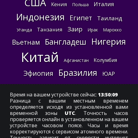
США
Италия
Кения
Польша
Индонезия
Египет
Таиланд
Заир
Танзания
Уганда
Ирак
Марокко
Нигерия
Бангладеш
Вьетнам
Китай
Колумбия
Афганистан
Бразилия
Эфиопия
ЮАР
Время на вашем устройстве сейчас:
13:50:09
Разница с вашим местным временем
определяется исходя из установленной вами
временной зоны
UTC
. Точность часов
проверяется онлайн в установленном на вашем
устройстве часовом поясе. Часы и время
корректируются с сервисом атомного времени.
Точность зависит от скорости интернет