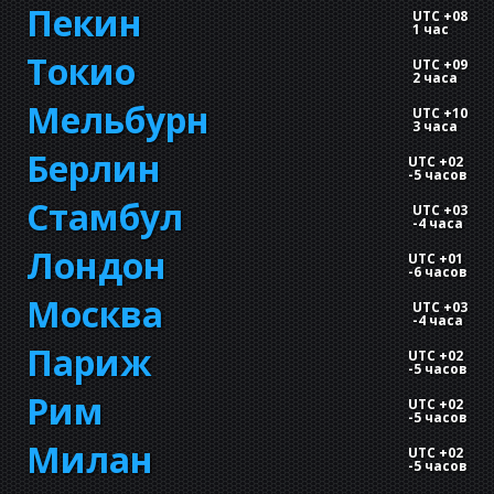
Пекин
UTC +08
1 час
Токио
UTC +09
2 часа
Мельбурн
UTC +10
3 часа
Берлин
UTC +02
-
5 часов
Стамбул
UTC +03
-
4 часа
Лондон
UTC +01
-
6 часов
Москва
UTC +03
-
4 часа
Париж
UTC +02
-
5 часов
Рим
UTC +02
-
5 часов
Милан
UTC +02
-
5 часов