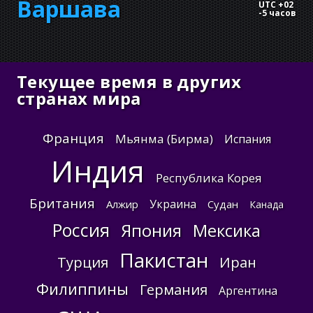
Варшава
UTC +02
-
5 часов
Текущее время в других
странах мира
Франция
Мьянма (Бирма)
Испания
Индия
Республика Корея
Британия
Украина
Алжир
Судан
Канада
Россия
Япония
Мексика
Пакистан
Турция
Иран
Филиппины
Германия
Аргентина