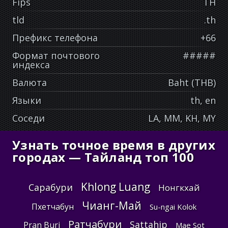
Fips
TH
tld
.th
Префикс телефона
+66
Формат почтового
#####
индекса
Валюта
Baht (THB)
Языки
th, en
Соседи
LA, MM, KH, MY
Узнать точное время в других
городах — Тайланд топ 100
Khlong Luang
Сарабури
Нонгкхай
Чианг-Май
Пхетчабун
Su-ngai Kolok
Ратчабури
Sattahip
Pran Buri
Mae Sot