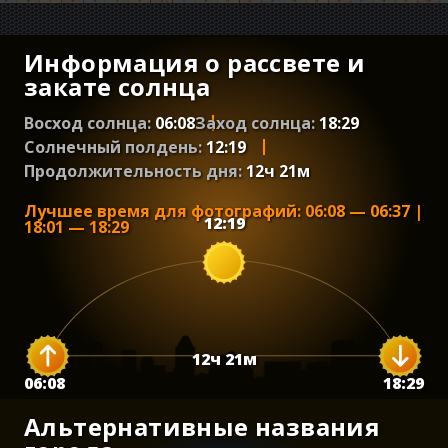
Информация о рассвете и
закате солнца
Восход солнца:
06:08
Заход солнца:
18:29
Солнечный полдень:
12:19
Продолжительность дня:
12
ч
21
м
Лучшее время для фотографий
:
06:08
—
06:37
|
12:19
18:01
—
18:29
12
ч
21
м
06:08
18:29
Альтернативные названия