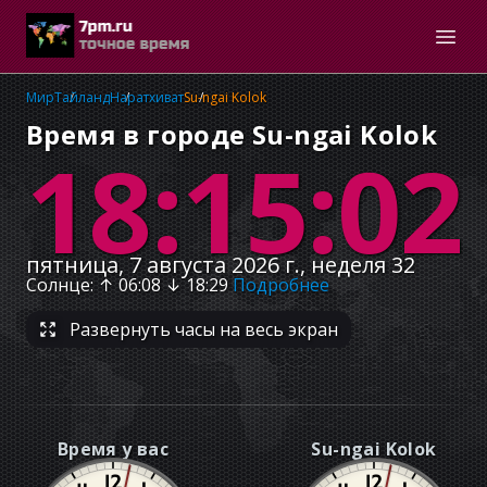
Мир
Тайланд
Наратхиват
Su-ngai Kolok
Время в городе Su-ngai Kolok
18:15:02
пятница, 7 августа 2026 г., неделя 32
Солнце
: ↑
06:08
↓
18:29
Подробнее
Развернуть часы на весь экран
Время у вас
Su-ngai Kolok