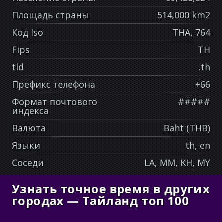
Площадь страны
514,000 km2
Код Iso
THA, 764
Fips
TH
tld
.th
Префикс телефона
+66
Формат почтового
#####
индекса
Валюта
Baht (THB)
Языки
th, en
Соседи
LA, MM, KH, MY
Узнать точное время в других
городах — Тайланд топ 100