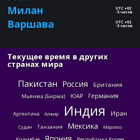
Милан
UTC +02
-
5 часов
Варшава
UTC +02
-
5 часов
Текущее время в других
странах мира
Пакистан
Россия
Британия
Германия
ЮАР
Мьянма (Бирма)
Индия
Иран
Аргентина
Алжир
Мексика
Танзания
Судан
Марокко
Япония
Республика Корея
Колумбия