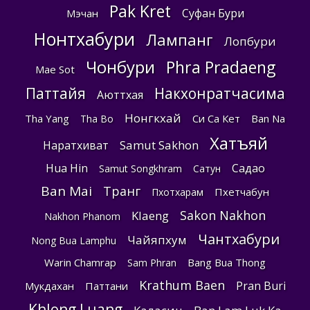
Pak Kret
Суфан Бури
Мэчан
Нонтхабури
Лампанг
Лопбури
Чонбури
Phra Pradaeng
Mae Sot
Паттайя
Накхонратчасима
Аюттхая
Нонгкхай
Tha Yang
Си Са Кет
Ban Na
Tha Bo
Хатъяй
Samut Sakhon
Наратхиват
Hua Hin
Садао
Samut Songkhram
Сатун
Ban Mai
Транг
Пхетчабун
Пхотхарам
Sakon Nakhon
Klaeng
Nakhon Phanom
Чантхабури
Чайяпхум
Nong Bua Lamphu
Warin Chamrap
Bang Bua Thong
Sam Phran
Krathum Baen
Pran Buri
Мукдахан
Паттани
Khlong Luang