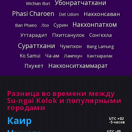
Убонратчатхани
Wichian Buri
Phasi Charoen
Накхонсаван
Det Udom
Накхонпатхом
Сурин
Ban Phaeo
Лоэ
Уттарадит
Пхитсанулок
Сонгкхла
Сураттхани
Чумпхон
Bang Lamung
Ko Samui
Ча-ам
Лампхун
Кантхаралак
Накхонситхаммарат
Пхукет
Разница во времени между
Su-ngai Kolok и популярными
городами
Каир
UTC +02
-
5 часов
UTC -05