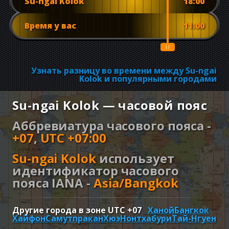
Su-ngai Kolok
18:00
Время у вас
11:00
Узнать разницу во времени между Su-ngai
Kolok и популярными городами
Su-ngai Kolok — часовой пояс
Аббревиатура часового пояса -
+07
,
UTC +07:00
Su-ngai Kolok
использует
идентификатор часового
пояса IANA -
Asia/Bangkok
Другие города в зоне UTC
+07
Ханой
Бангкок
Хайфон
Самутпракан
Хюэ
Нонтхабури
Тай-Нгуен