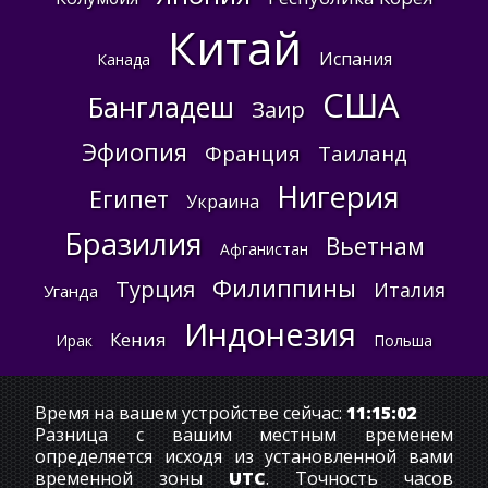
Китай
Испания
Канада
США
Бангладеш
Заир
Эфиопия
Франция
Таиланд
Нигерия
Египет
Украина
Бразилия
Вьетнам
Афганистан
Филиппины
Турция
Италия
Уганда
Индонезия
Кения
Ирак
Польша
Время на вашем устройстве сейчас:
11:15:02
Разница с вашим местным временем
определяется исходя из установленной вами
временной зоны
UTC
. Точность часов