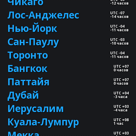
Чикаго
-
12 часов
Лос-Анджелес
UTC -07
-
14 часов
Нью-Йорк
UTC -04
-
11 часов
Сан-Паулу
UTC -03
-
10 часов
Торонто
UTC -04
-
11 часов
Бангкок
UTC +07
0 часов
Паттайя
UTC +07
0 часов
Дубай
UTC +04
-
3 часа
Иерусалим
UTC +03
-
4 часа
Куала-Лумпур
UTC +08
1 час
Мекка
UTC +03