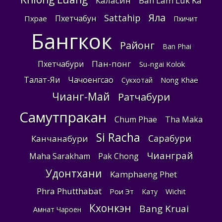
Каласин
Ban Lam Luk Ka
Яла
Sattahip
Пхетчабун
Пхрае
Пхичит
Бангкок
Районг
Ban Phai
Пан-понг
Пхетчабури
Su-ngai Kolok
Талат-Яи
Чачоенгсао
Nong Khae
Сукхотай
Чианг-Май
Ратчабури
Самутпракан
Chum Phae
Tha Maka
Si Racha
Сарабури
Канчанабури
Чианграй
Maha Sarakham
Pak Chong
Удонтхани
Kamphaeng Phet
Phra Phutthabat
Рои Эт
Wichit
Кату
Кхонкэн
Bang Kruai
Амнат Чароен