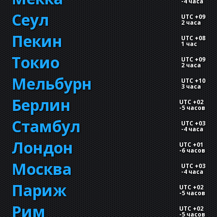
-
4 часа
Сеул
UTC +09
2 часа
Пекин
UTC +08
1 час
Токио
UTC +09
2 часа
Мельбурн
UTC +10
3 часа
Берлин
UTC +02
-
5 часов
Стамбул
UTC +03
-
4 часа
Лондон
UTC +01
-
6 часов
Москва
UTC +03
-
4 часа
Париж
UTC +02
-
5 часов
Рим
UTC +02
-
5 часов