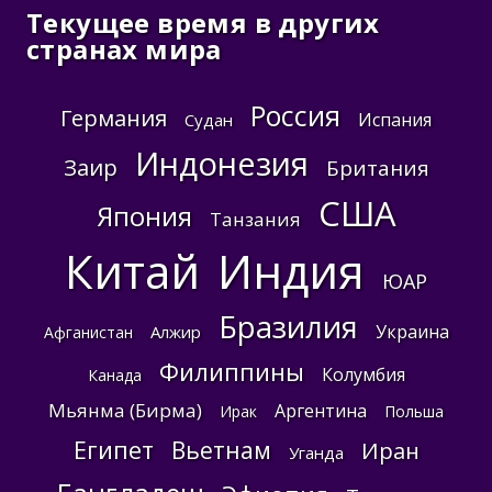
Текущее время в других
странах мира
Россия
Германия
Испания
Судан
Индонезия
Заир
Британия
США
Япония
Танзания
Китай
Индия
ЮАР
Бразилия
Украина
Алжир
Афганистан
Филиппины
Колумбия
Канада
Мьянма (Бирма)
Аргентина
Ирак
Польша
Египет
Вьетнам
Иран
Уганда