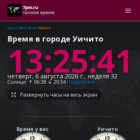
Мир
США
Канзас
Уичито
Время в городе Уичито
13:25:42
четверг, 6 августа 2026 г., неделя 32
Солнце
: ↑
06:38
↓
20:34
Подробнее
Развернуть часы на весь экран
Время у вас
Уичито