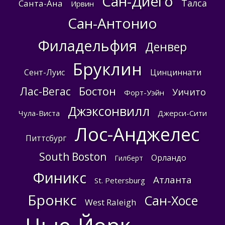
Сан-Диего
Талса
Санта-Ана
Ирвин
Сан-Антонио
Филадельфия
Денвер
Бруклин
Сент-Луис
Цинциннати
Бостон
Лас-Вегас
Уичито
Форт-Уэйн
Джэксонвилл
Чула-Виста
Джерси-Сити
Лос-Анджелес
Питтсбург
South Boston
Орландо
Гилберт
Финикс
Атланта
St. Petersburg
Бронкс
Сан-Хосе
West Raleigh