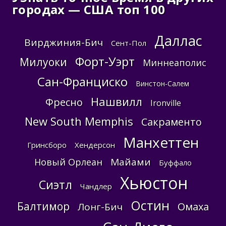
городах — США топ 100
Даллас
Вирджиния-Бич
Сент-Пол
Форт-Уэрт
Милуоки
Миннеаполис
Сан-Франциско
Винстон-Салем
Нашвилл
Фресно
Ironville
New South Memphis
Сакраменто
Манхеттен
Гринсборо
Хендерсон
Майами
Новый Орлеан
Буффало
Хьюстон
Сиэтл
Чандлер
Остин
Балтимор
Омаха
Лонг-Бич