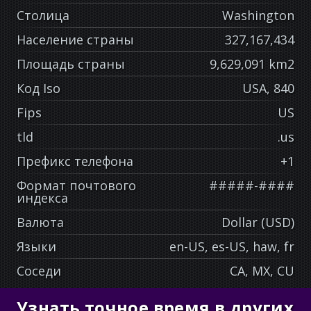
Столица
Washington
Население страны
327,167,434
Площадь страны
9,629,091 km2
Код Iso
USA, 840
Fips
US
tld
.us
Префикс телефона
+1
Формат почтового
#####-####
индекса
Валюта
Dollar (USD)
Языки
en-US, es-US, haw, fr
Соседи
CA, MX, CU
Узнать точное время в других