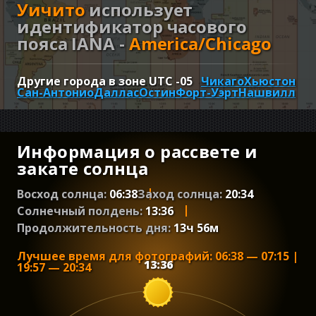
Уичито
использует
идентификатор часового
пояса IANA -
America/Chicago
Другие города в зоне UTC
-05
Чикаго
Хьюстон
Сан-Антонио
Даллас
Остин
Форт-Уэрт
Нашвилл
Информация о рассвете и
закате солнца
Восход солнца:
06:38
Заход солнца:
20:34
Солнечный полдень:
13:36
Продолжительность дня:
13
ч
56
м
Лучшее время для фотографий
:
06:38
—
07:15
|
13:36
19:57
—
20:34