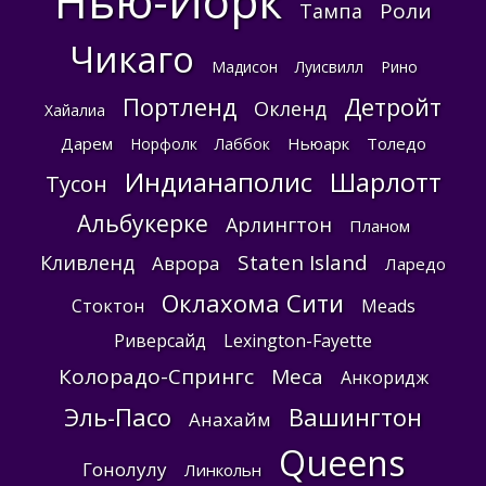
Нью-Йорк
Роли
Тампа
Чикаго
Мадисон
Луисвилл
Рино
Портленд
Детройт
Окленд
Хайалиа
Дарем
Ньюарк
Толедо
Норфолк
Лаббок
Индианаполис
Шарлотт
Тусон
Альбукерке
Арлингтон
Планом
Staten Island
Кливленд
Аврора
Ларедо
Оклахома Сити
Стоктон
Meads
Риверсайд
Lexington-Fayette
Колорадо-Спрингс
Меса
Анкоридж
Эль-Пасо
Вашингтон
Анахайм
Queens
Гонолулу
Линкольн