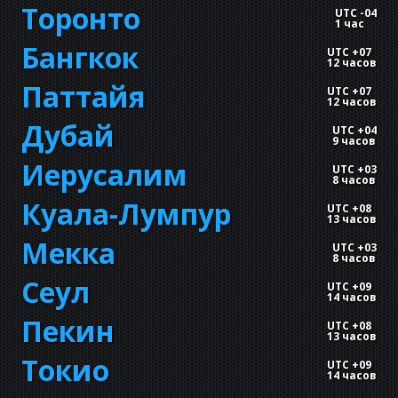
Торонто
UTC -04
1 час
Бангкок
UTC +07
12 часов
Паттайя
UTC +07
12 часов
Дубай
UTC +04
9 часов
Иерусалим
UTC +03
8 часов
Куала-Лумпур
UTC +08
13 часов
Мекка
UTC +03
8 часов
Сеул
UTC +09
14 часов
Пекин
UTC +08
13 часов
Токио
UTC +09
14 часов