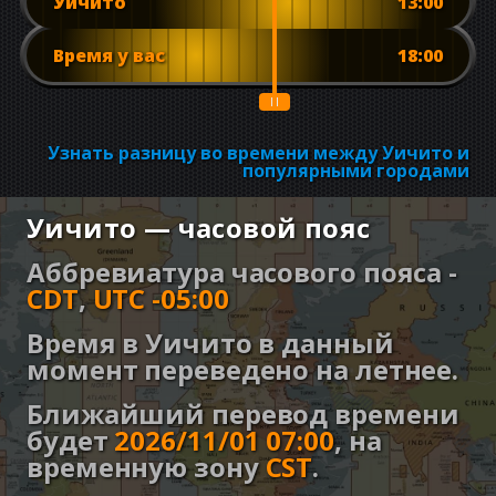
Уичито
13:00
Время у вас
18:00
Узнать разницу во времени между Уичито и
популярными городами
Уичито — часовой пояс
Аббревиатура часового пояса -
CDT
,
UTC -05:00
Время в Уичито в данный
момент переведено на летнее.
Ближайший перевод времени
будет
2026/11/01 07:00
,
на
временную зону
CST
.