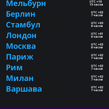
Мельбурн
UTC +10
15 часов
Берлин
UTC +02
7 часов
Стамбул
UTC +03
8 часов
Лондон
UTC +01
6 часов
Москва
UTC +03
8 часов
Париж
UTC +02
7 часов
Рим
UTC +02
7 часов
Милан
UTC +02
7 часов
Варшава
UTC +02
7 часов