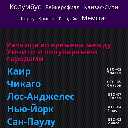
Колумбус
Канзас-Сити
Бейкерсфилд
Мемфис
Корпус-Кристи
Глендейл
Разница во времени между
Уичито и популярными
городами
Каир
UTC +02
7 часов
Чикаго
UTC -05
0 часов
Лос-Анджелес
UTC -07
-
2 часа
Нью-Йорк
UTC -04
1 час
Сан-Паулу
UTC -03
2 часа