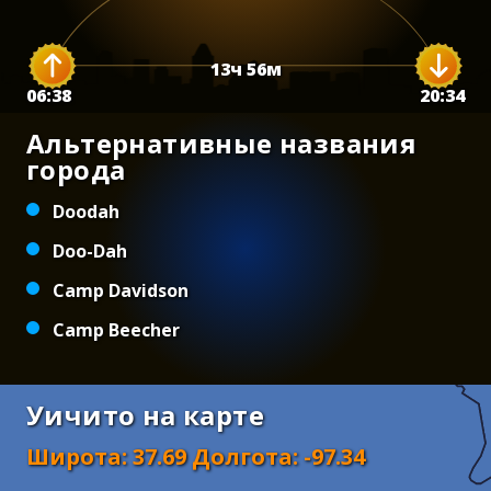
13
ч
56
м
06:38
20:34
Альтернативные названия
города
Doodah
Doo-Dah
Camp Davidson
Camp Beecher
Уичито на карте
Широта
:
37.69
Долгота
:
-97.34