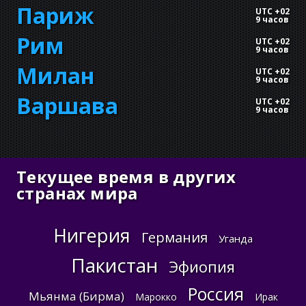
Париж
UTC +02
9 часов
Рим
UTC +02
9 часов
Милан
UTC +02
9 часов
Варшава
UTC +02
9 часов
Текущее время в других
странах мира
Нигерия
Германия
Уганда
Пакистан
Эфиопия
Россия
Мьянма (Бирма)
Марокко
Ирак