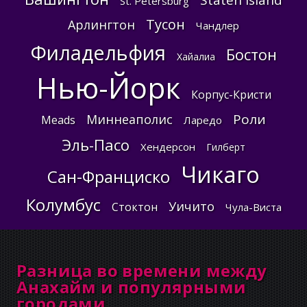
Staten Island
St. Petersburg
Тусон
Арлингтон
Чандлер
Филадельфия
Бостон
Хайалиа
Нью-Йорк
Корпус-Кристи
Роли
Миннеаполис
Meads
Ларедо
Эль-Пасо
Хендерсон
Гилберт
Чикаго
Сан-Франциско
Колумбус
Уичито
Стоктон
Чула-Виста
Разница во времени между
Анахайм и популярными
городами