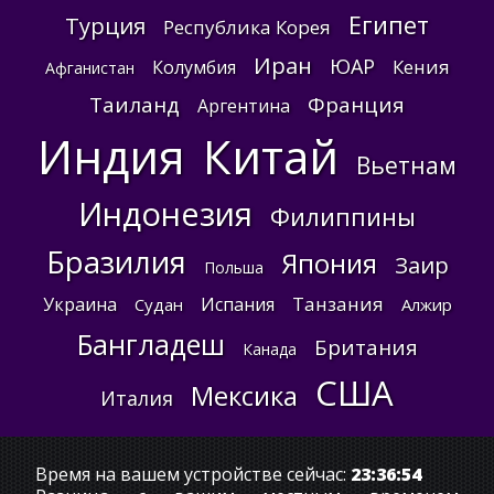
Египет
Турция
Республика Корея
Иран
ЮАР
Кения
Колумбия
Афганистан
Таиланд
Франция
Аргентина
Индия
Китай
Вьетнам
Индонезия
Филиппины
Бразилия
Япония
Заир
Польша
Танзания
Украина
Испания
Судан
Алжир
Бангладеш
Британия
Канада
США
Мексика
Италия
Время на вашем устройстве сейчас:
23:36:55