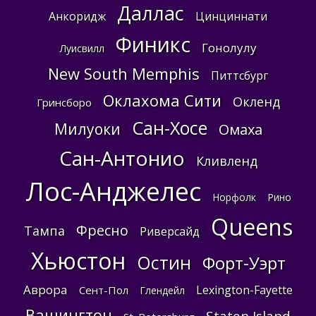
Даллас
Анкоридж
Цинциннати
Финикс
Гонолулу
Луисвилл
New South Memphis
Питтсбург
Оклахома Сити
Окленд
Гринсборо
Сан-Хосе
Милуоки
Омаха
Сан-Антонио
Кливленд
Лос-Анджелес
Норфолк
Рино
Queens
Фресно
Тампа
Риверсайд
Хьюстон
Остин
Форт-Уэрт
Аврора
Lexington-Fayette
Сент-Пол
Глендейл
Вашингтон