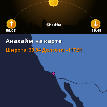
13
ч
41
м
06:08
19:49
Анахайм на карте
Широта
:
33.84
Долгота
:
-117.91