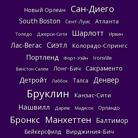
Сан-Диего
Новый Орлеан
South Boston
Атланта
Сент-Луис
Шарлотт
Толедо
Джерси-Сити
Ирвин
Сиэтл
Лас-Вегас
Колорадо-Спрингс
Портленд
Ironville
Форт-Уэйн
Сакраменто
Лонг-Бич
Винстон-Салем
Денвер
Детройт
Талса
Лаббок
Бруклин
Канзас-Сити
Нашвилл
Орландо
Дарем
Мадисон
Бронкс
Манхеттен
Балтимор
Вирджиния-Бич
Бейкерсфилд