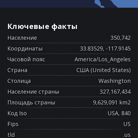
Ключевые факты
Население
350,742
Координаты
33.83529, -117.9145
Часовой пояс
America/Los_Angeles
Страна
США (United States)
Столица
Washington
Население страны
327,167,434
Площадь страны
9,629,091 km2
Код Iso
USA, 840
Fips
US
tld
.us