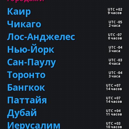
Каир
UTC +02
9 часов
Чикаго
UTC -05
2 часа
Лос-Анджелес
UTC -07
0 часов
Нью-Йорк
UTC -04
3 часа
Сан-Паулу
UTC -03
4 часа
Торонто
UTC -04
3 часа
Бангкок
UTC +07
14 часов
Паттайя
UTC +07
14 часов
Дубай
UTC +04
11 часов
Иерусалим
UTC +03
10 часов