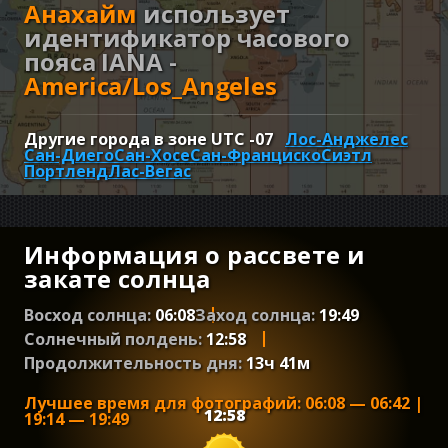
Анахайм
использует
идентификатор часового
пояса IANA -
America/Los_Angeles
Другие города в зоне UTC
-07
Лос-Анджелес
Сан-Диего
Сан-Хосе
Сан-Франциско
Сиэтл
Портленд
Лас-Вегас
Информация о рассвете и
закате солнца
Восход солнца:
06:08
Заход солнца:
19:49
Солнечный полдень:
12:58
Продолжительность дня:
13
ч
41
м
Лучшее время для фотографий
:
06:08
—
06:42
|
12:58
19:14
—
19:49