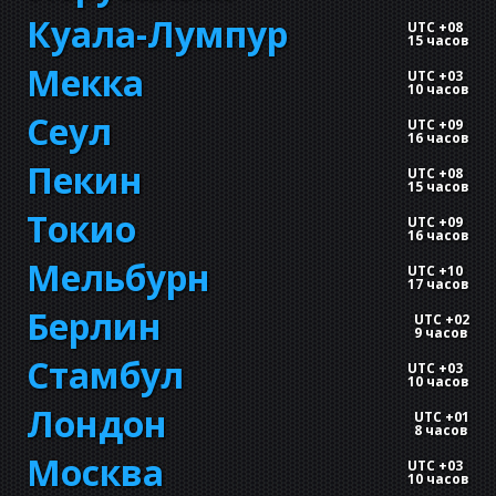
Куала-Лумпур
UTC +08
15 часов
Мекка
UTC +03
10 часов
Сеул
UTC +09
16 часов
Пекин
UTC +08
15 часов
Токио
UTC +09
16 часов
Мельбурн
UTC +10
17 часов
Берлин
UTC +02
9 часов
Стамбул
UTC +03
10 часов
Лондон
UTC +01
8 часов
Москва
UTC +03
10 часов