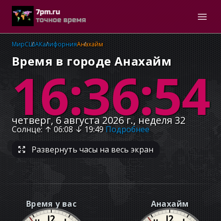
Мир
США
Калифорния
Анахайм
Время в городе Анахайм
16:36:55
четверг, 6 августа 2026 г., неделя 32
Солнце
: ↑
06:08
↓
19:49
Подробнее
Развернуть часы на весь экран
Время у вас
Анахайм