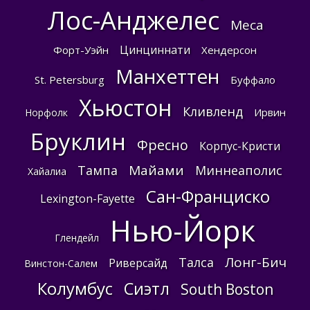
Лос-Анджелес
Меса
Цинциннати
Форт-Уэйн
Хендерсон
Манхеттен
St. Petersburg
Буффало
Хьюстон
Кливленд
Ирвин
Норфолк
Бруклин
Фресно
Корпус-Кристи
Майами
Тампа
Миннеаполис
Хайалиа
Сан-Франциско
Lexington-Fayette
Нью-Йорк
Глендейл
Лонг-Бич
Талса
Риверсайд
Винстон-Салем
Колумбус
Сиэтл
South Boston