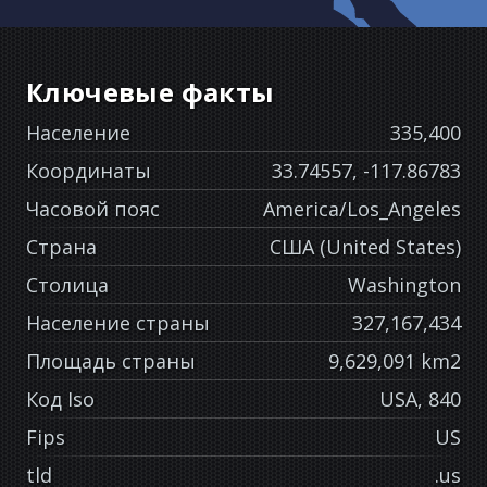
Ключевые факты
Население
335,400
Координаты
33.74557, -117.86783
Часовой пояс
America/Los_Angeles
Страна
США (United States)
Столица
Washington
Население страны
327,167,434
Площадь страны
9,629,091 km2
Код Iso
USA, 840
Fips
US
tld
.us