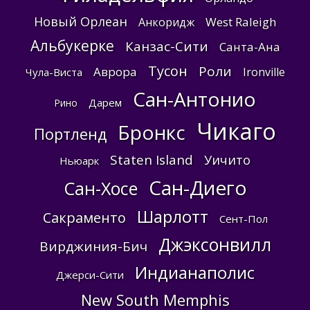
Новый Орлеан
West Raleigh
Анкоридж
Альбукерке
Канзас-Сити
Санта-Ана
Тусон
Роли
Аврора
Ironville
Чула-Виста
Сан-Антонио
Дарем
Рино
Чикаго
Бронкс
Портленд
Staten Island
Уичито
Ньюарк
Сан-Диего
Сан-Хосе
Шарлотт
Сакраменто
Сент-Пол
Джэксонвилл
Вирджиния-Бич
Индианаполис
Джерси-Сити
New South Memphis