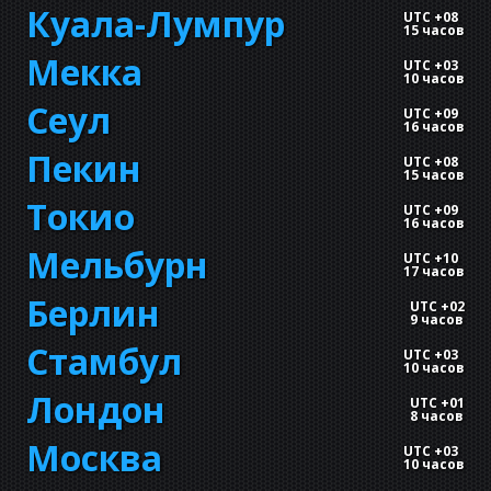
Куала-Лумпур
UTC +08
15 часов
Мекка
UTC +03
10 часов
Сеул
UTC +09
16 часов
Пекин
UTC +08
15 часов
Токио
UTC +09
16 часов
Мельбурн
UTC +10
17 часов
Берлин
UTC +02
9 часов
Стамбул
UTC +03
10 часов
Лондон
UTC +01
8 часов
Москва
UTC +03
10 часов