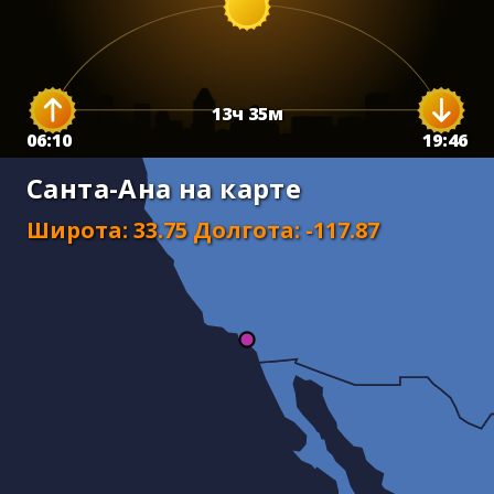
13
ч
35
м
06:10
19:46
Санта-Ана на карте
Широта
:
33.75
Долгота
:
-117.87