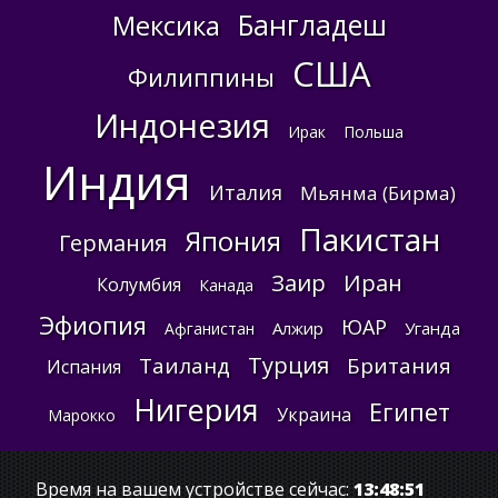
Бангладеш
Мексика
США
Филиппины
Индонезия
Ирак
Польша
Индия
Италия
Мьянма (Бирма)
Пакистан
Япония
Германия
Заир
Иран
Колумбия
Канада
Эфиопия
ЮАР
Алжир
Уганда
Афганистан
Турция
Таиланд
Британия
Испания
Нигерия
Египет
Украина
Марокко
Время на вашем устройстве сейчас:
13:48:51