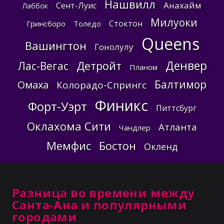
Нашвилл
Анахайм
Сент-Луис
Лаббок
Милуоки
Стоктон
Гринсборо
Толедо
Queens
Вашингтон
Гонолулу
Денвер
Детройт
Лас-Вегас
Планом
Балтимор
Омаха
Колорадо-Спрингс
Финикс
Форт-Уэрт
Питтсбург
Оклахома Сити
Атланта
Чандлер
Мемфис
Бостон
Окленд
Разница во времени между
Санта-Ана и популярными
городами