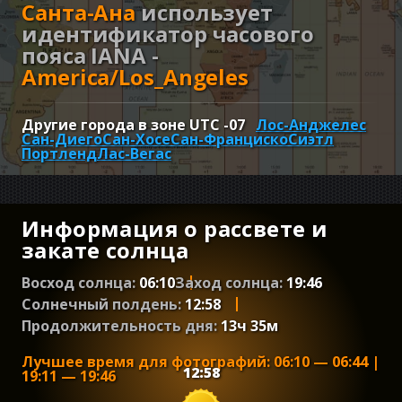
Санта-Ана
использует
идентификатор часового
пояса IANA -
America/Los_Angeles
Другие города в зоне UTC
-07
Лос-Анджелес
Сан-Диего
Сан-Хосе
Сан-Франциско
Сиэтл
Портленд
Лас-Вегас
Информация о рассвете и
закате солнца
Восход солнца:
06:10
Заход солнца:
19:46
Солнечный полдень:
12:58
Продолжительность дня:
13
ч
35
м
Лучшее время для фотографий
:
06:10
—
06:44
|
12:58
19:11
—
19:46