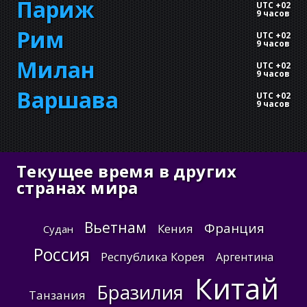
Париж
UTC +02
9 часов
Рим
UTC +02
9 часов
Милан
UTC +02
9 часов
Варшава
UTC +02
9 часов
Текущее время в других
странах мира
Вьетнам
Франция
Кения
Судан
Россия
Республика Корея
Аргентина
Китай
Бразилия
Танзания