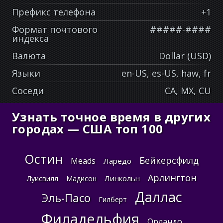
Префикс телефона
+1
Формат почтового
#####-####
индекса
Валюта
Dollar (USD)
Языки
en-US, es-US, haw, fr
Соседи
CA, MX, CU
Узнать точное время в других
городах — США топ 100
Остин
Бейкерсфилд
Meads
Ларедо
Арлингтон
Линкольн
Луисвилл
Мадисон
Даллас
Эль-Пасо
Гилберт
Филадельфия
Орландо