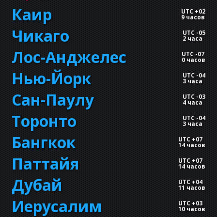
Каир
UTC +02
9 часов
Чикаго
UTC -05
2 часа
Лос-Анджелес
UTC -07
0 часов
Нью-Йорк
UTC -04
3 часа
Сан-Паулу
UTC -03
4 часа
Торонто
UTC -04
3 часа
Бангкок
UTC +07
14 часов
Паттайя
UTC +07
14 часов
Дубай
UTC +04
11 часов
Иерусалим
UTC +03
10 часов