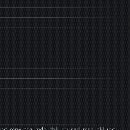
, pag, mrw, tsg, mdh, cbk, krj, sgd, msb, akl, ibg,