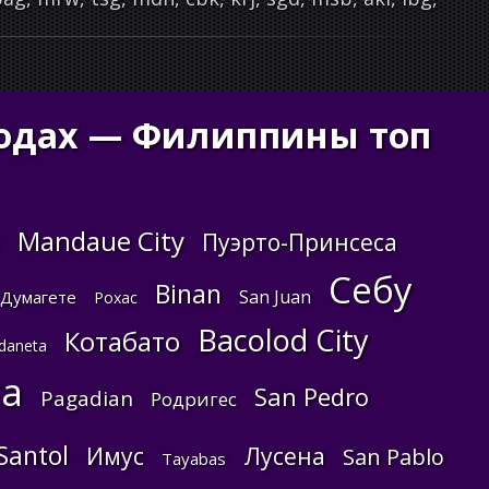
ородах — Филиппины топ
Mandaue City
Пуэрто-Принсеса
Себу
Binan
San Juan
Думагете
Рохас
Bacolod City
Котабато
daneta
ta
San Pedro
Pagadian
Родригес
Santol
Имус
Лусена
San Pablo
Tayabas