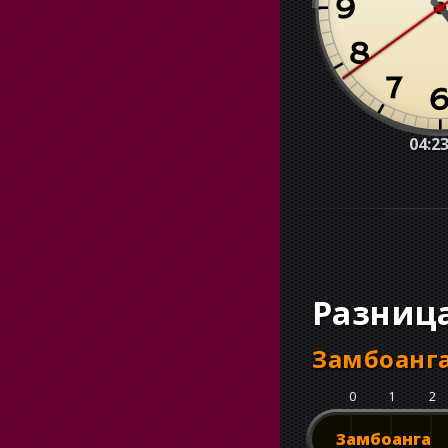
04:23
Разниц
Замбоанг
0
1
2
Замбоанга