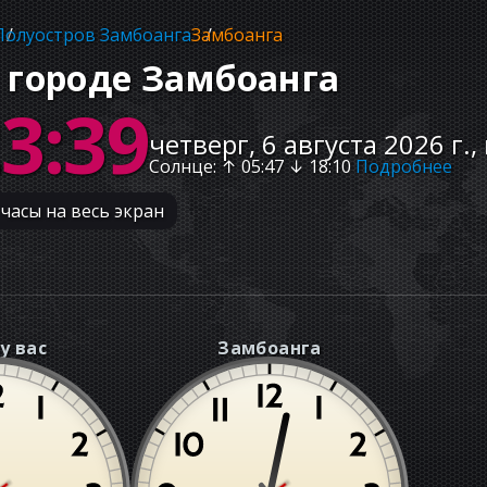
Полуостров Замбоанга
Замбоанга
 городе Замбоанга
23:40
четверг, 6 августа 2026 г.,
Солнце
: ↑
05:47
↓
18:10
Подробнее
часы на весь экран
у вас
Замбоанга