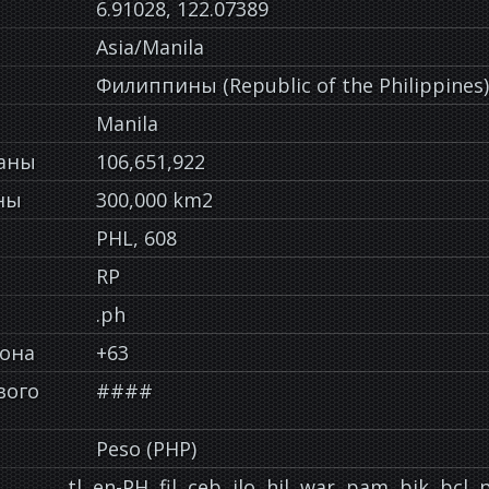
6.91028, 122.07389
Asia/Manila
Филиппины (Republic of the Philippines)
Manila
раны
106,651,922
ны
300,000 km2
PHL, 608
RP
.ph
фона
+63
вого
####
Peso (PHP)
tl, en-PH, fil, ceb, ilo, hil, war, pam, bik, bcl