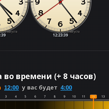
6 августа
6 августа
:40
12:23:40
а во времени
(
+
8 часов
)
а
у вас будет
12:00
4:00
3
4
5
6
7
8
9
10
11
12
13