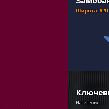
Замбоан
Широта
:
6.91
Ключев
Население