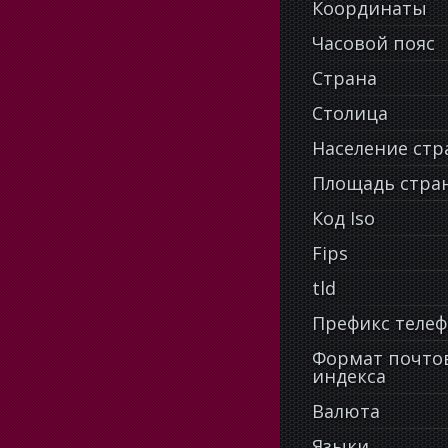
Координаты
Часовой пояс
Страна
Столица
Население ст
Площадь стра
Код Iso
Fips
tld
Префикс теле
Формат почто
индекса
Валюта
Языки