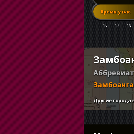
Время у вас
16
17
18
Замбоан
Аббревиат
Замбоанга
Другие города 