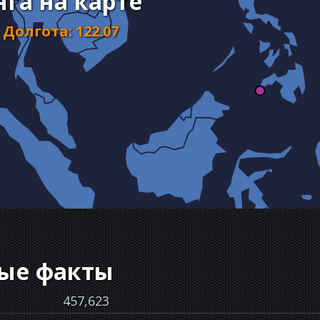
га на карте
Долгота
:
122.07
ые факты
457,623