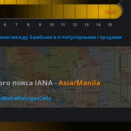
4:00
6
7
8
9
10
11
12
13
14
15
емени между Замбоанга и популярными городами
го пояса IANA -
Asia/Manila
ty
Budta
Malingao
Себу