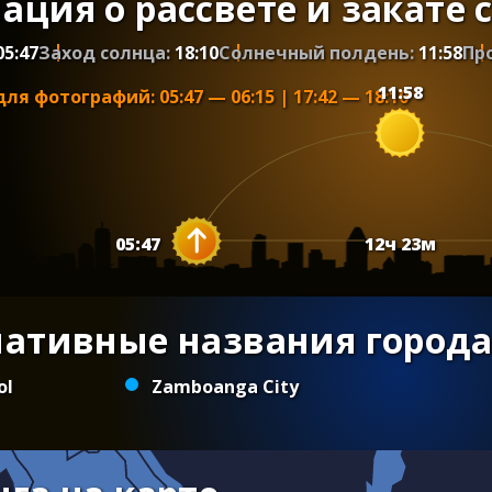
ция о рассвете и закате 
05:47
Заход солнца:
18:10
Солнечный полдень:
11:58
Пр
11:58
для фотографий
:
05:47
—
06:15
|
17:42
—
18:10
05:47
12
ч
23
м
нативные названия города
ol
Zamboanga City