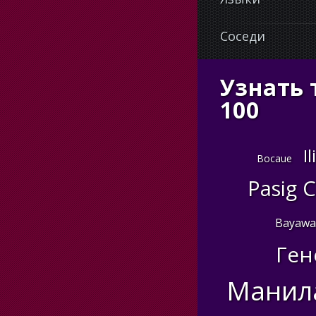
Соседи
Узнать 
100
I
Bocaue
Pasig C
Bayaw
Ген
Манил