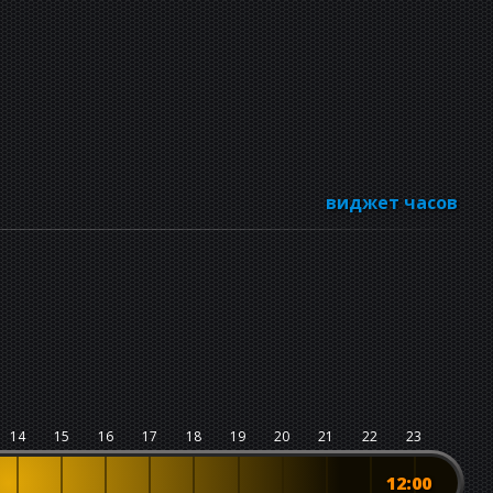
виджет часов
14
15
16
17
18
19
20
21
22
23
12:00