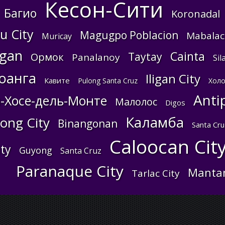
Кесон-Сити
Багио
Koronadal
u City
Magugpo Poblacion
Mabalac
Muricay
ngan
Cainta
Taytay
Ормок
Panalanoy
Sil
оанга
Iligan City
Кавите
Pulong Santa Cruz
Хол
Anti
-Хосе-дель-Монте
Малолос
Digos
Каламба
ong City
Binangonan
Santa Cru
Caloocan Cit
ity
Guyong
Santa Cruz
Paranaque City
Manta
Tarlac City