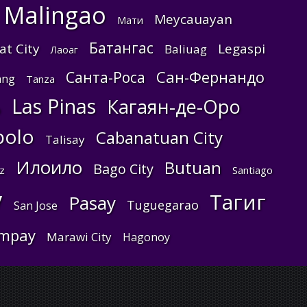
Malingao
Meycauayan
Мати
Батангас
at City
Legaspi
Baliuag
Лаоаг
Сан-Фернандо
Санта-Роса
ang
Tanza
Las Pinas
Кагаян-де-Оро
о
polo
Cabanatuan City
Talisay
Илоило
Butuan
Bago City
z
Santiago
y
Тагиг
Pasay
Tuguegarao
San Jose
mpay
Marawi City
Hagonoy