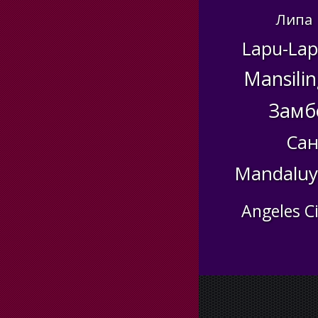
Липа
Lapu-Lap
Mansili
Замб
Сан
Mandaluy
Angeles C