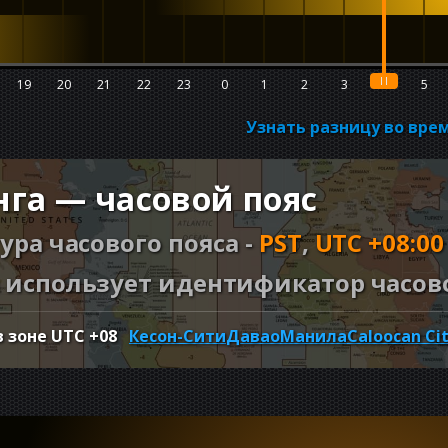
19
20
21
22
23
0
1
2
3
4
5
Узнать разницу во вр
га — часовой пояс
ура часового пояса -
PST
,
UTC +08:00
использует идентификатор часово
в зоне UTC
+08
Кесон-Сити
Давао
Манила
Caloocan Ci