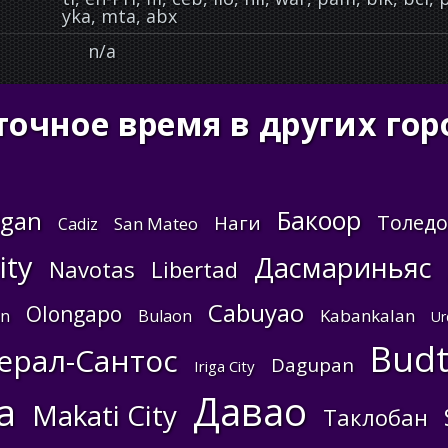
yka, mta, abx
n/a
точное время в других г
Бакоор
ligan
Толедо
Наги
San Mateo
Cadiz
ity
Дасмариньяс
Navotas
Libertad
Cabuyao
Olongapo
Kabankalan
an
Bulaon
Ur
Bud
ерал-Сантос
Dagupan
Iriga City
Давао
а
Makati City
Таклобан