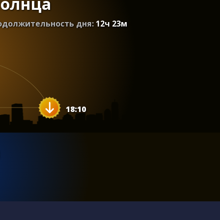
солнца
одолжительность дня:
12
ч
23
м
18:10