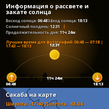
Информация о рассвете и
закате солнца
Восход солнца:
06:48
Заход солнца:
18:13
Солнечный полдень:
12:31
Продолжительность дня:
11
ч
24
м
Лучшее время для фотографий
:
06:48
—
07:18
|
12:31
17:43
—
18:13
11
ч
24
м
06:48
18:13
Сакаба на карте
Широта
:
-17.40
Долгота
:
-66.04