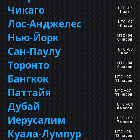
Чикаго
UTC -05
-
1 час
Лос-Анджелес
UTC -07
-
3 часа
Нью-Йорк
UTC -04
0 часов
Сан-Паулу
UTC -03
1 час
Торонто
UTC -04
0 часов
Бангкок
UTC +07
11 часов
Паттайя
UTC +07
11 часов
Дубай
UTC +04
8 часов
Иерусалим
UTC +03
7 часов
Куала-Лумпур
UTC +08
12 часов