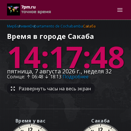
Мир
Боливия
Departamento de Cochabamba
Сакаба
Время в городе Сакаба
14:17:49
пятница, 7 августа 2026 г., неделя 32
Солнце
: ↑
06:48
↓
18:13
Подробнее
Развернуть часы на весь экран
Время у вас
Сакаба