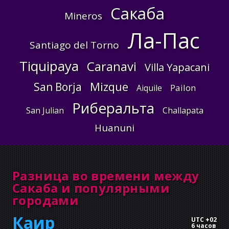
Сакаба
Mineros
Ла-Пас
Santiago del Torno
Tiquipaya
Caranavi
Villa Yapacani
Mizque
San Borja
Pailon
Aiquile
Риберальта
San Julian
Challapata
Huanuni
Разница во времени между
Сакаба и популярными
городами
Каир
UTC +02
6 часов