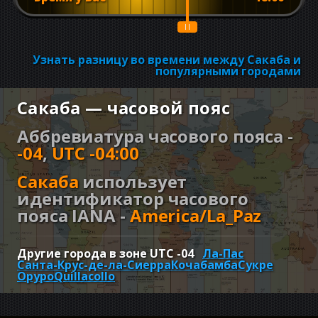
Узнать разницу во времени между Сакаба и
популярными городами
Сакаба — часовой пояс
Аббревиатура часового пояса -
-04
,
UTC -04:00
Сакаба
использует
идентификатор часового
пояса IANA -
America/La_Paz
Другие города в зоне UTC
-04
Ла-Пас
Санта-Крус-де-ла-Сиерра
Кочабамба
Сукре
Оруро
Quillacollo