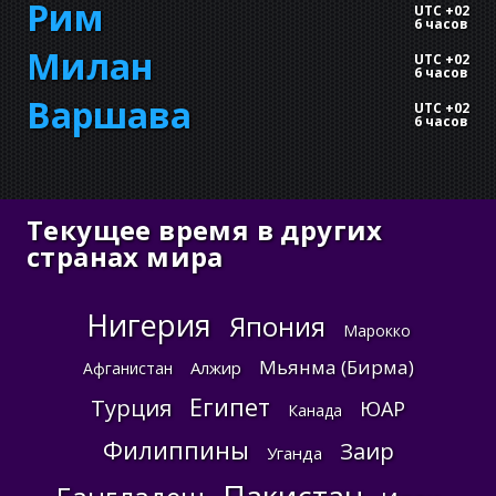
Рим
UTC +02
6 часов
Милан
UTC +02
6 часов
Варшава
UTC +02
6 часов
Текущее время в других
странах мира
Нигерия
Япония
Марокко
Мьянма (Бирма)
Алжир
Афганистан
Египет
Турция
ЮАР
Канада
Филиппины
Заир
Уганда