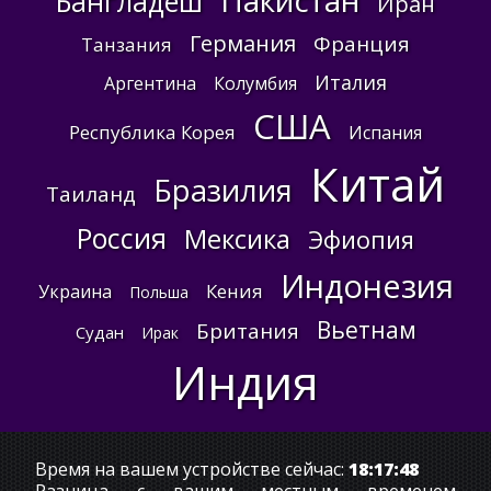
Пакистан
Бангладеш
Иран
Германия
Франция
Танзания
Италия
Аргентина
Колумбия
США
Республика Корея
Испания
Китай
Бразилия
Таиланд
Россия
Мексика
Эфиопия
Индонезия
Кения
Украина
Польша
Вьетнам
Британия
Судан
Ирак
Индия
Время на вашем устройстве сейчас:
18:17:49