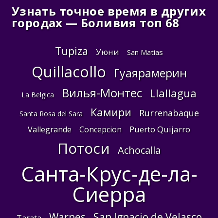
Узнать точное время в других
городах — Боливия топ 68
Tupiza
Уюни
San Matias
Quillacollo
Гуаярамерин
Вилья-Монтес
Llallagua
La Belgica
Камири
Rurrenabaque
Santa Rosa del Sara
Puerto Quijarro
Vallegrande
Concepcion
Потоси
Achocalla
Санта-Крус-де-ла-
Сиерра
Warnes
San Ignacio de Velasco