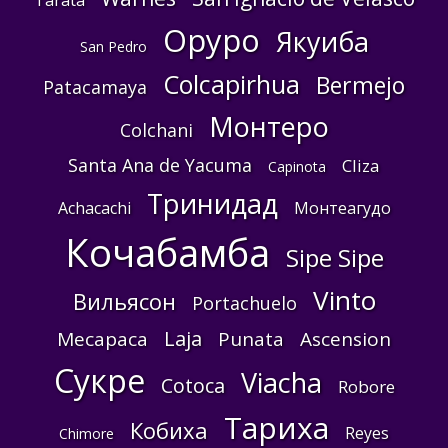
Tarata
Оруро
Якуиба
San Pedro
Colcapirhua
Bermejo
Patacamaya
Монтеро
Colchani
Santa Ana de Yacuma
Cliza
Capinota
Тринидад
Achacachi
Монтеагудо
Кочабамба
Sipe Sipe
Vinto
Вильясон
Portachuelo
Laja
Mecapaca
Punata
Ascension
Сукре
Viacha
Cotoca
Robore
Тариха
Кобиха
Reyes
Chimore