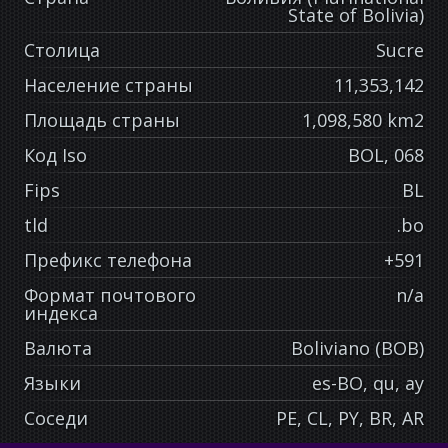
State of Bolivia)
Столица
Sucre
Население страны
11,353,142
Площадь страны
1,098,580 km2
Код Iso
BOL, 068
Fips
BL
tld
.bo
Префикс телефона
+591
Формат почтового
n/a
индекса
Валюта
Boliviano (BOB)
Языки
es-BO, qu, ay
Соседи
PE, CL, PY, BR, AR