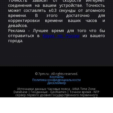
Точность зависит от скорости интернет
соединения на вашем устройстве. Точность
может составлять ±0.3 секунды от атомного
времени. В этого достаточно для
корректировки времени ваших часов и
девайсов.
Реклама - Лучшее время для того что бы
отправиться в
Круиз по России
из вашего
города.
© 7pm.ru - All rights reserved.
Контакты
Политика конфиденциальности
Дисклеймер
Источники данных: Часовые пояса - IANA Time Zone
Database | Геоданные - GeoNames | Точное время - NTP
сервер первого уровня Государственного первичного
эталона времени и национальной шкалы времени РФ