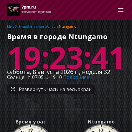
Мир
Уганда
Западная область
Ntungamo
Время в городе Ntungamo
19:23:42
суббота, 8 августа 2026 г., неделя 32
Солнце
: ↑
07:05
↓
19:10
Подробнее
Развернуть часы на весь экран
Время у вас
Ntungamo