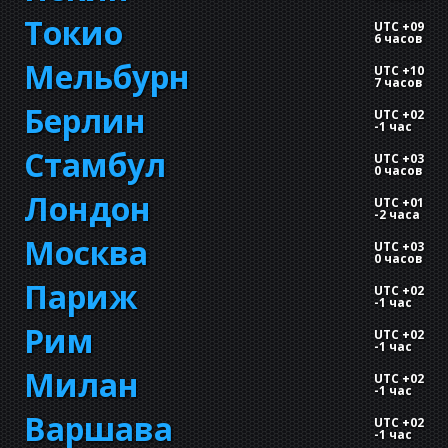
Токио
UTC +09
6 часов
Мельбурн
UTC +10
7 часов
Берлин
UTC +02
-
1 час
Стамбул
UTC +03
0 часов
Лондон
UTC +01
-
2 часа
Москва
UTC +03
0 часов
Париж
UTC +02
-
1 час
Рим
UTC +02
-
1 час
Милан
UTC +02
-
1 час
Варшава
UTC +02
-
1 час