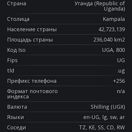
Страна
Уганда (Republic of
Uganda)
Столица
Kampala
Население страны
42,723,139
Площадь страны
236,040 km2
Код Iso
UGA, 800
Fips
UG
tld
.ug
Префикс телефона
+256
Формат почтового
n/a
индекса
Валюта
Shilling (UGX)
Языки
en-UG, lg, sw, ar
Соседи
TZ, KE, SS, CD, RW