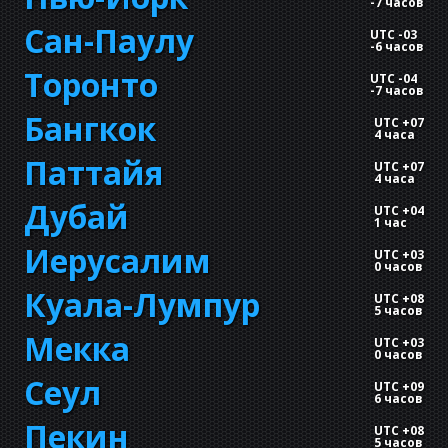
-
7 часов
Сан-Паулу
UTC -03
-
6 часов
Торонто
UTC -04
-
7 часов
Бангкок
UTC +07
4 часа
Паттайя
UTC +07
4 часа
Дубай
UTC +04
1 час
Иерусалим
UTC +03
0 часов
Куала-Лумпур
UTC +08
5 часов
Мекка
UTC +03
0 часов
Сеул
UTC +09
6 часов
Пекин
UTC +08
5 часов