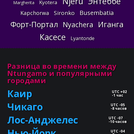
Njeru
Энтеббе
Kyotera
Margherita
Busembatia
Sironko
Kapchorwa
Форт-Портал
Иганга
Nyachera
Касесе
Lyantonde
Разница во времени между
Ntungamo и популярными
городами
Каир
UTC +02
-
1 час
Чикаго
UTC -05
-
8 часов
Лос-Анджелес
UTC -07
-
10 часов
Нью-Йорк
UTC -04