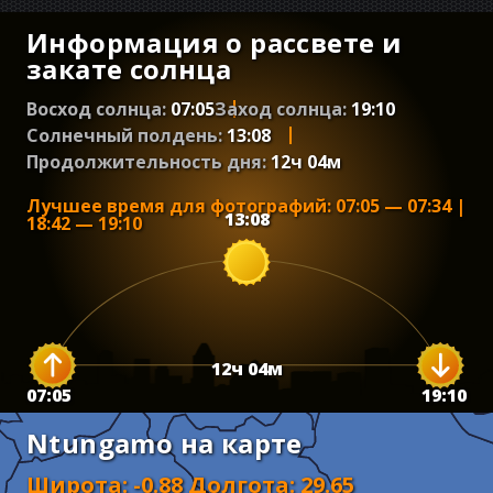
Информация о рассвете и
закате солнца
Восход солнца:
07:05
Заход солнца:
19:10
Солнечный полдень:
13:08
Продолжительность дня:
12
ч
04
м
Лучшее время для фотографий
:
07:05
—
07:34
|
13:08
18:42
—
19:10
12
ч
04
м
07:05
19:10
Ntungamo на карте
Широта
:
-0.88
Долгота
:
29.65