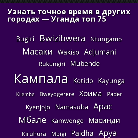
Узнать точное время в других
городах — Уганда топ 75
Bwizibwera
Bugiri
Ntungamo
Масаки
Adjumani
Wakiso
Mubende
Rukungiri
Кампала
Kotido
Kayunga
Хоима
Bweyogerere
Pader
Kilembe
Apac
Namasuba
Kyenjojo
Мбале
Масинди
Kamwenge
Аруа
Paidha
Kiruhura
Mpigi