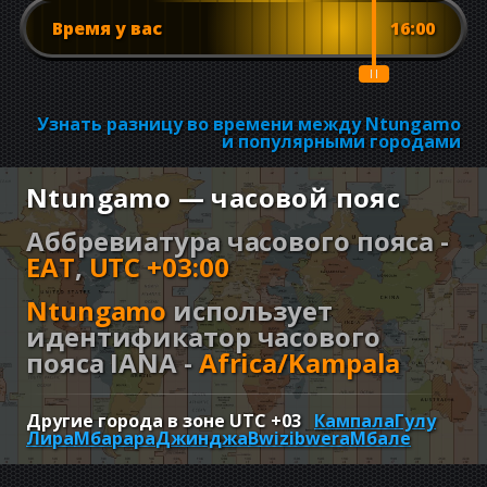
Время у вас
16:00
Узнать разницу во времени между Ntungamo
и популярными городами
Ntungamo — часовой пояс
Аббревиатура часового пояса -
EAT
,
UTC +03:00
Ntungamo
использует
идентификатор часового
пояса IANA -
Africa/Kampala
Другие города в зоне UTC
+03
Кампала
Гулу
Лира
Мбарара
Джинджа
Bwizibwera
Мбале