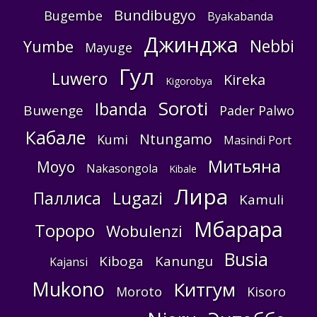
Bundibugyo
Bugembe
Byakabanda
Джинджа
Nebbi
Yumbe
Mayuge
Гул
Luwero
Kireka
Kigorobya
Soroti
Ibanda
Buwenge
Pader Palwo
Кабале
Ntungamo
Kumi
Masindi Port
Митьяна
Moyo
Nakasongola
Kibale
Лира
Lugazi
Паллиса
Kamuli
Мбарара
Тороро
Wobulenzi
Busia
Kiboga
Kanungu
Kajansi
Mukono
Китгум
Moroto
Kisoro